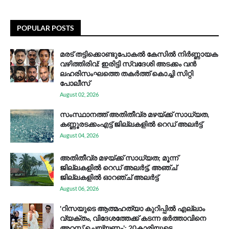
POPULAR POSTS
മരട് തട്ടിക്കൊണ്ടുപോകൽ കേസിൽ നിർണ്ണായക
വഴിത്തിരിവ്: ഇരിട്ടി സ്വദേശി അടക്കം വൻ
ലഹരിസംഘത്തെ തകർത്ത് കൊച്ചി സിറ്റി
പോലീസ്
August 02, 2026
സം​സ്ഥാ​ന​ത്ത് അ​തി​തീ​വ്ര മ​ഴ​യ്ക്ക് സാ​ധ്യ​ത,
കണ്ണൂരടക്കംഎ​ട്ട് ജി​ല്ല​ക​ളി​ൽ റെ​ഡ് അ​ലർ​ട്ട്
August 04, 2026
അതിതീവ്ര മഴയ്ക്ക് സാധ്യത; മൂന്ന്
ജില്ലകളിൽ റെഡ് അലർട്ട്, അഞ്ച്
ജില്ലകളിൽ ഓറഞ്ച് അലർട്ട്
August 06, 2026
'റിസയുടെ ആത്മഹത്യാ കുറിപ്പിൽ എല്ലാം
വ്യക്തം, വിദേശത്തേക്ക് കടന്ന ഭർത്താവിനെ
അറസ്റ്റ് ചെയ്യണം'; 20കാരിയുടെ