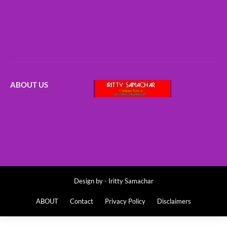
ABOUT US
Design by -
Iritty Samachar
ABOUT
Contact
Privacy Policy
Disclaimers