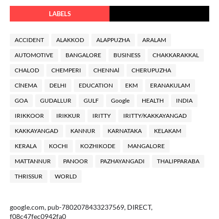
LABELS
ACCIDENT
ALAKKOD
ALAPPUZHA
ARALAM
AUTOMOTIVE
BANGALORE
BUSINESS
CHAKKARAKKAL
CHALOD
CHEMPERI
CHENNAl
CHERUPUZHA
ClNEMA
DELHI
EDUCATION
EKM
ERANAKULAM
GOA
GUDALLUR
GULF
Google
HEALTH
INDIA
IRIKKOOR
IRIKKUR
IRITTY
IRITTY/KAKKAYANGAD
KAKKAYANGAD
KANNUR
KARNATAKA
KELAKAM
KERALA
KOCHI
KOZHIKODE
MANGALORE
MATTANNUR
PANOOR
PAZHAYANGADI
THALIPPARABA
THRISSUR
WORLD
google.com, pub-7802078433237569, DIRECT,
f08c47fec0942fa0