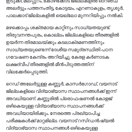
ഇടുക്കി, മലപ്പുറം, കോഴിക്കോട് ജില്ലകളിൽ ഓറഞ്ച്
അലർട്ടും പത്തനംതിട്ട, കോട്ടയം, എറണാകുളം, തൃശൂർ,
പാലക്കാട് ജില്ലകളിൽ യെല്ലോ മുന്നറിയിപ്പും നൽകി.
മഴക്കൊപ്പം ശക്തമായ കാറ്റിനും സാധ്യതയുണ്ട്.
തിരുവനന്തപുരം, കൊല്ലം ജില്ലകളിലെ തീരങ്ങളിൽ
ഉയർന്ന തിരമാലയ്ക്കും കടലാക്രമണത്തിനും
സാധ്യതയുണ്ടെന്ന് ദേശീയ സമുദ്രസ്ഥിതി പഠന
ഗവേഷണ കേന്ദ്രം അറിയിച്ചു. കേരള കർണാടക
ലക്ഷദ്വീപ് തീരങ്ങളിൽ മീൻപിടുത്തത്തിന്
വിലക്കേർപ്പെടുത്തി.
റെഡ് അലേർട്ടുള്ള കണ്ണൂർ, കാസർഗോഡ്, വയനാട്
ജില്ലകളിലെ വിദ്യാഭ്യാസ സ്ഥാപനങ്ങൾക്ക് ഇന്ന്
അവധിയാണ്. കണ്ണൂരിൽ പ്രൊഫഷണൽ കോളജ്
ഒഴികെയുള്ള വിദ്യാഭ്യാസ സ്ഥാപനങ്ങൾക്ക്
അവധിയായിരിക്കും. നേരത്തെ പ്രഖ്യാപിച്ച
പരീക്ഷകൾക്ക് മാറ്റമില്ല. വയനാട് റസിഡൻഷ്യൽ
വിദ്യാഭ്യാസ സ്ഥാപനങ്ങൾ ഒഴികെയുള്ള