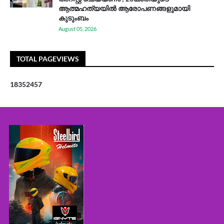
ആത്മഹത്യയിൽ ആരോപണങ്ങളുമായി
കുടുംബം
August 05, 2026
TOTAL PAGEVIEWS
1
8
3
5
2
4
5
7