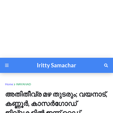
Iritty Samachar
Home
WAYANAD
അതിതീവ്ര മഴ തുടരും; വയനാട്,
കണ്ണൂർ, കാസർഗോഡ്
ജില്ലകളിൽ ഇന്ന് റെഡ്