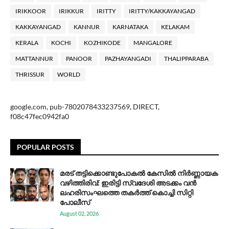
IRIKKOOR
IRIKKUR
IRITTY
IRITTY/KAKKAYANGAD
KAKKAYANGAD
KANNUR
KARNATAKA
KELAKAM
KERALA
KOCHI
KOZHIKODE
MANGALORE
MATTANNUR
PANOOR
PAZHAYANGADI
THALIPPARABA
THRISSUR
WORLD
google.com, pub-7802078433237569, DIRECT,
f08c47fec0942fa0
POPULAR POSTS
മരട് തട്ടിക്കൊണ്ടുപോകൽ കേസിൽ നിർണ്ണായക
വഴിത്തിരിവ്: ഇരിട്ടി സ്വദേശി അടക്കം വൻ
ലഹരിസംഘത്തെ തകർത്ത് കൊച്ചി സിറ്റി
പോലീസ്
August 02, 2026