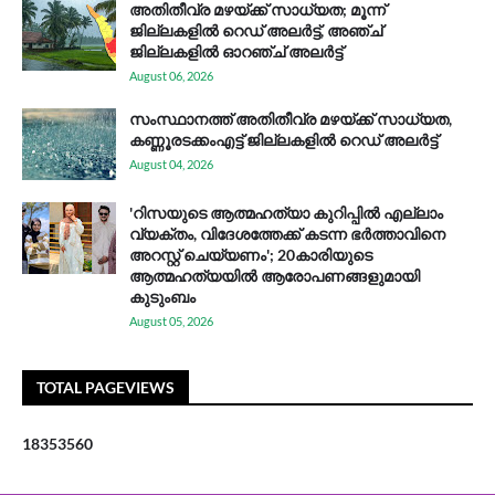
അതിതീവ്ര മഴയ്ക്ക് സാധ്യത; മൂന്ന്
ജില്ലകളിൽ റെഡ് അലർട്ട്, അഞ്ച്
ജില്ലകളിൽ ഓറഞ്ച് അലർട്ട്
August 06, 2026
സം​സ്ഥാ​ന​ത്ത് അ​തി​തീ​വ്ര മ​ഴ​യ്ക്ക് സാ​ധ്യ​ത,
കണ്ണൂരടക്കംഎ​ട്ട് ജി​ല്ല​ക​ളി​ൽ റെ​ഡ് അ​ലർ​ട്ട്
August 04, 2026
'റിസയുടെ ആത്മഹത്യാ കുറിപ്പിൽ എല്ലാം
വ്യക്തം, വിദേശത്തേക്ക് കടന്ന ഭർത്താവിനെ
അറസ്റ്റ് ചെയ്യണം'; 20കാരിയുടെ
ആത്മഹത്യയിൽ ആരോപണങ്ങളുമായി
കുടുംബം
August 05, 2026
TOTAL PAGEVIEWS
1
8
3
5
3
5
6
0