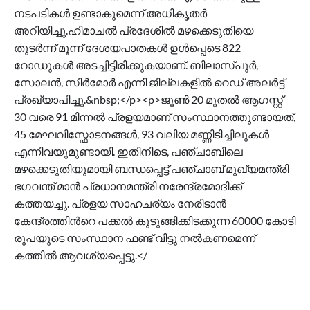
നടപടികൾ ഉണ്ടാകുമെന്ന് അധികൃതര്‍
അറിയിച്ചു.ഹിമാചൽ പ്രദേശിൽ മഴക്കെടുതിയെ
തുടര്‍ന്ന് മൂന്ന് ദേശയപാതകള്‍ ഉള്‍പ്പെടെ 822
റോഡുകള്‍ അടച്ചിട്ടിരിക്കുകയാണ്. ബിലാസ്പുർ,
സോലൻ, സിർമോർ എന്നീ ജില്ലകളിൽ റെഡ് അലർട്ട്
പ്രഖ്യാപിച്ചു.&nbsp;</p><p>ജൂൺ 20 മുതൽ ആഗസ്റ്റ്
30 വരെ 91 മിന്നൽ പ്രളയമാണ് സംസ്ഥാനത്തുണ്ടായത്,
45 മേഘവിസ്ഫോടനങ്ങൾ, 93 വലിയ മണ്ണിടിച്ചിലുകൾ
എന്നിവയുമുണ്ടായി. ഇതിനിടെ, പഞ്ചാബിലെ
മഴക്കെടുതിയുമായി ബന്ധപ്പെട്ട് പഞ്ചാബ് മുഖ്യമന്ത്രി
ഭഗവന്ത്‌ മാൻ പ്രധാനമന്ത്രി നരേന്ദ്രമോദിക്ക്
കത്തയച്ചു. പ്രളയ സാഹചര്യം നേരിടാൻ
കേന്ദ്രത്തിന്‍റെ പക്കൽ കുടുങ്ങിക്കിടക്കുന്ന 60000 കോടി
രൂപയുടെ സംസ്ഥാന ഫണ്ട് വിട്ടു നൽകണമെന്ന്
കത്തിൽ ആവശ്യപ്പെട്ടു.</