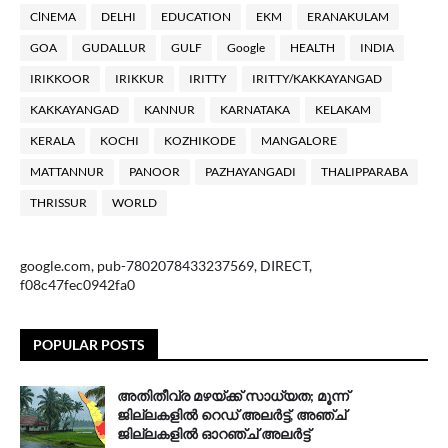
ClNEMA
DELHI
EDUCATION
EKM
ERANAKULAM
GOA
GUDALLUR
GULF
Google
HEALTH
INDIA
IRIKKOOR
IRIKKUR
IRITTY
IRITTY/KAKKAYANGAD
KAKKAYANGAD
KANNUR
KARNATAKA
KELAKAM
KERALA
KOCHI
KOZHIKODE
MANGALORE
MATTANNUR
PANOOR
PAZHAYANGADI
THALIPPARABA
THRISSUR
WORLD
google.com, pub-7802078433237569, DIRECT,
f08c47fec0942fa0
POPULAR POSTS
അതിതീവ്ര മഴയ്ക്ക് സാധ്യത; മൂന്ന്
ജില്ലകളിൽ റെഡ് അലർട്ട്, അഞ്ച്
ജില്ലകളിൽ ഓറഞ്ച് അലർട്ട്