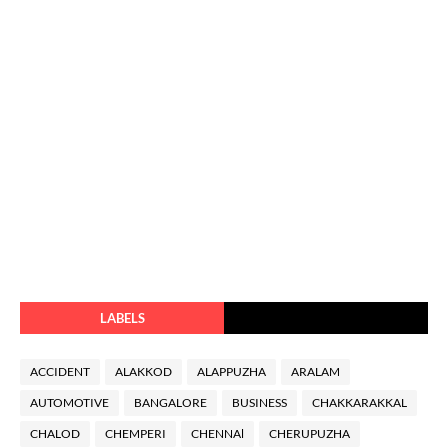
LABELS
ACCIDENT
ALAKKOD
ALAPPUZHA
ARALAM
AUTOMOTIVE
BANGALORE
BUSINESS
CHAKKARAKKAL
CHALOD
CHEMPERI
CHENNAl
CHERUPUZHA