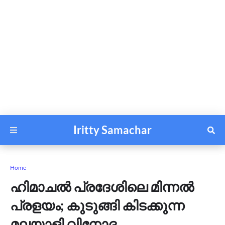
Iritty Samachar
Home
ഹിമാചൽ പ്രദേശിലെ മിന്നൽ
പ്രളയം; കുടുങ്ങി കിടക്കുന്ന
മലയാളി വിനോദ