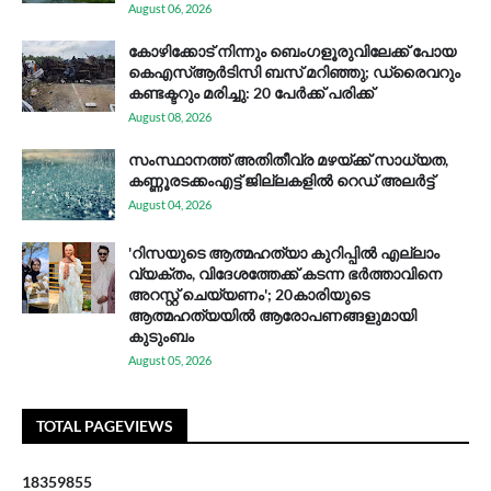
August 06, 2026
കോഴിക്കോട് നിന്നും ബെംഗളൂരുവിലേക്ക് പോയ
കെഎസ്ആര്‍ടിസി ബസ് മറിഞ്ഞു; ഡ്രൈവറും
കണ്ടക്ടറും മരിച്ചു: 20 പേര്‍ക്ക് പരിക്ക്
August 08, 2026
സം​സ്ഥാ​ന​ത്ത് അ​തി​തീ​വ്ര മ​ഴ​യ്ക്ക് സാ​ധ്യ​ത,
കണ്ണൂരടക്കംഎ​ട്ട് ജി​ല്ല​ക​ളി​ൽ റെ​ഡ് അ​ലർ​ട്ട്
August 04, 2026
'റിസയുടെ ആത്മഹത്യാ കുറിപ്പിൽ എല്ലാം
വ്യക്തം, വിദേശത്തേക്ക് കടന്ന ഭർത്താവിനെ
അറസ്റ്റ് ചെയ്യണം'; 20കാരിയുടെ
ആത്മഹത്യയിൽ ആരോപണങ്ങളുമായി
കുടുംബം
August 05, 2026
TOTAL PAGEVIEWS
1
8
3
5
9
8
5
5