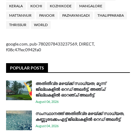
KERALA
KOCHI
KOZHIKODE
MANGALORE
MATTANNUR
PANOOR
PAZHAYANGADI
THALIPPARABA
THRISSUR
WORLD
google.com, pub-7802078433237569, DIRECT,
f08c47fec0942fa0
POPULAR POSTS
അതിതീവ്ര മഴയ്ക്ക് സാധ്യത; മൂന്ന്
ജില്ലകളിൽ റെഡ് അലർട്ട്, അഞ്ച്
ജില്ലകളിൽ ഓറഞ്ച് അലർട്ട്
August 06, 2026
സം​സ്ഥാ​ന​ത്ത് അ​തി​തീ​വ്ര മ​ഴ​യ്ക്ക് സാ​ധ്യ​ത,
കണ്ണൂരടക്കംഎ​ട്ട് ജി​ല്ല​ക​ളി​ൽ റെ​ഡ് അ​ലർ​ട്ട്
August 04, 2026