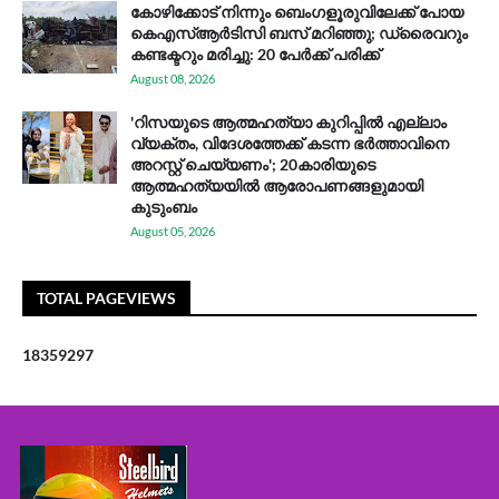
കോഴിക്കോട് നിന്നും ബെംഗളൂരുവിലേക്ക് പോയ
കെഎസ്ആര്‍ടിസി ബസ് മറിഞ്ഞു; ഡ്രൈവറും
കണ്ടക്ടറും മരിച്ചു: 20 പേര്‍ക്ക് പരിക്ക്
August 08, 2026
'റിസയുടെ ആത്മഹത്യാ കുറിപ്പിൽ എല്ലാം
വ്യക്തം, വിദേശത്തേക്ക് കടന്ന ഭർത്താവിനെ
അറസ്റ്റ് ചെയ്യണം'; 20കാരിയുടെ
ആത്മഹത്യയിൽ ആരോപണങ്ങളുമായി
കുടുംബം
August 05, 2026
TOTAL PAGEVIEWS
1
8
3
5
9
2
9
7