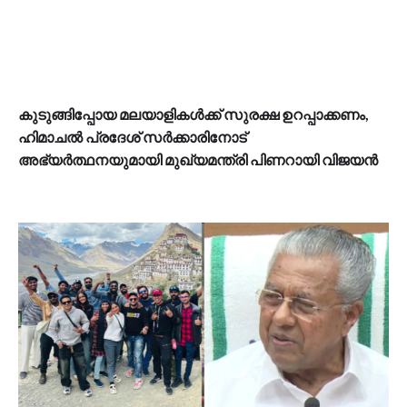
കുടുങ്ങിപ്പോയ മലയാളികൾക്ക് സുരക്ഷ ഉറപ്പാക്കണം,
ഹിമാചൽ പ്രദേശ് സർക്കാരിനോട്
അഭ്യർത്ഥനയുമായി മുഖ്യമന്ത്രി പിണറായി വിജയൻ