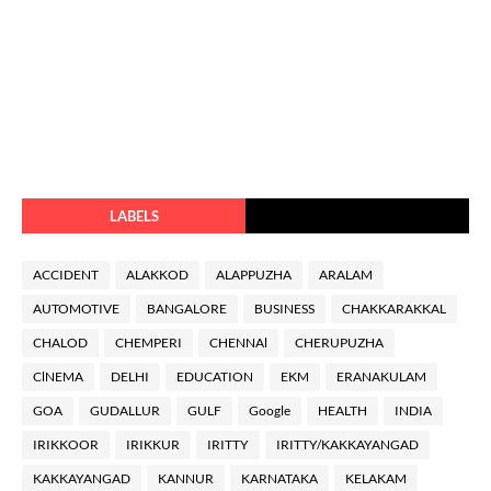
LABELS
ACCIDENT
ALAKKOD
ALAPPUZHA
ARALAM
AUTOMOTIVE
BANGALORE
BUSINESS
CHAKKARAKKAL
CHALOD
CHEMPERI
CHENNAl
CHERUPUZHA
ClNEMA
DELHI
EDUCATION
EKM
ERANAKULAM
GOA
GUDALLUR
GULF
Google
HEALTH
INDIA
IRIKKOOR
IRIKKUR
IRITTY
IRITTY/KAKKAYANGAD
KAKKAYANGAD
KANNUR
KARNATAKA
KELAKAM