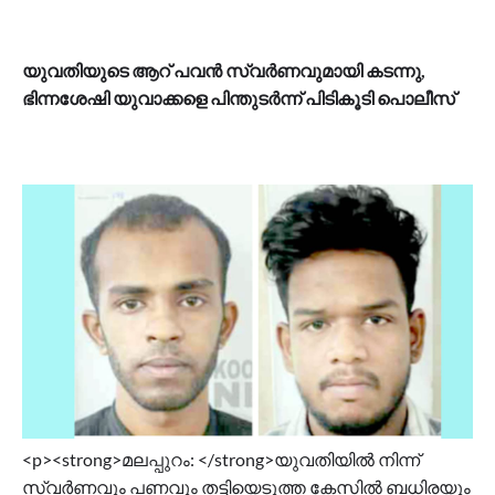
യുവതിയുടെ ആറ് പവൻ സ്വർണവുമായി കടന്നു,
ഭിന്നശേഷി യുവാക്കളെ പിന്തുടർന്ന് പിടികൂടി പൊലീസ്
<p><strong>മലപ്പുറം: </strong>യുവതിയില്‍ നിന്ന്
സ്വര്‍ണവും പണവും തട്ടിയെടുത്ത കേസില്‍ ബധിരയും