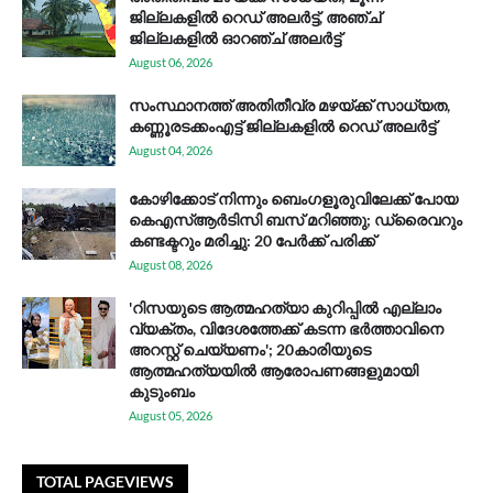
ജില്ലകളിൽ റെഡ് അലർട്ട്, അഞ്ച്
ജില്ലകളിൽ ഓറഞ്ച് അലർട്ട്
August 06, 2026
സം​സ്ഥാ​ന​ത്ത് അ​തി​തീ​വ്ര മ​ഴ​യ്ക്ക് സാ​ധ്യ​ത,
കണ്ണൂരടക്കംഎ​ട്ട് ജി​ല്ല​ക​ളി​ൽ റെ​ഡ് അ​ലർ​ട്ട്
August 04, 2026
കോഴിക്കോട് നിന്നും ബെംഗളൂരുവിലേക്ക് പോയ
കെഎസ്ആര്‍ടിസി ബസ് മറിഞ്ഞു; ഡ്രൈവറും
കണ്ടക്ടറും മരിച്ചു: 20 പേര്‍ക്ക് പരിക്ക്
August 08, 2026
'റിസയുടെ ആത്മഹത്യാ കുറിപ്പിൽ എല്ലാം
വ്യക്തം, വിദേശത്തേക്ക് കടന്ന ഭർത്താവിനെ
അറസ്റ്റ് ചെയ്യണം'; 20കാരിയുടെ
ആത്മഹത്യയിൽ ആരോപണങ്ങളുമായി
കുടുംബം
August 05, 2026
TOTAL PAGEVIEWS