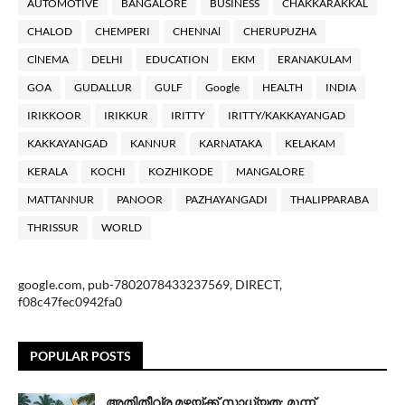
AUTOMOTIVE
BANGALORE
BUSINESS
CHAKKARAKKAL
CHALOD
CHEMPERI
CHENNAl
CHERUPUZHA
ClNEMA
DELHI
EDUCATION
EKM
ERANAKULAM
GOA
GUDALLUR
GULF
Google
HEALTH
INDIA
IRIKKOOR
IRIKKUR
IRITTY
IRITTY/KAKKAYANGAD
KAKKAYANGAD
KANNUR
KARNATAKA
KELAKAM
KERALA
KOCHI
KOZHIKODE
MANGALORE
MATTANNUR
PANOOR
PAZHAYANGADI
THALIPPARABA
THRISSUR
WORLD
google.com, pub-7802078433237569, DIRECT,
f08c47fec0942fa0
POPULAR POSTS
അതിതീവ്ര മഴയ്ക്ക് സാധ്യത; മൂന്ന്