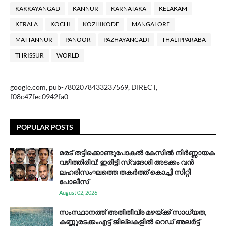
KAKKAYANGAD
KANNUR
KARNATAKA
KELAKAM
KERALA
KOCHI
KOZHIKODE
MANGALORE
MATTANNUR
PANOOR
PAZHAYANGADI
THALIPPARABA
THRISSUR
WORLD
google.com, pub-7802078433237569, DIRECT,
f08c47fec0942fa0
POPULAR POSTS
മരട് തട്ടിക്കൊണ്ടുപോകൽ കേസിൽ നിർണ്ണായക
വഴിത്തിരിവ്: ഇരിട്ടി സ്വദേശി അടക്കം വൻ
ലഹരിസംഘത്തെ തകർത്ത് കൊച്ചി സിറ്റി
പോലീസ്
August 02, 2026
സം​സ്ഥാ​ന​ത്ത് അ​തി​തീ​വ്ര മ​ഴ​യ്ക്ക് സാ​ധ്യ​ത,
കണ്ണൂരടക്കംഎ​ട്ട് ജി​ല്ല​ക​ളി​ൽ റെ​ഡ് അ​ലർ​ട്ട്