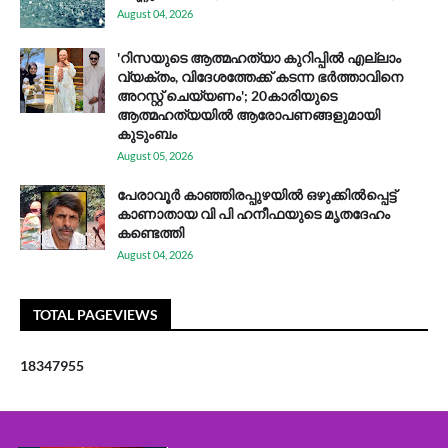
August 04, 2026
'റിസയുടെ ആത്മഹത്യാ കുറിപ്പിൽ എല്ലാം
വ്യക്തം, വിദേശത്തേക്ക് കടന്ന ഭർത്താവിനെ
അറസ്റ്റ് ചെയ്യണം'; 20കാരിയുടെ
ആത്മഹത്യയിൽ ആരോപണങ്ങളുമായി
കുടുംബം
August 05, 2026
പേരാവൂർ കാഞ്ഞിരപ്പുഴയിൽ ഒഴുക്കിൽപ്പെട്ട്
കാണാതായ വി പി ഹനീഫയുടെ മൃതദേഹം
കണ്ടെത്തി
August 04, 2026
TOTAL PAGEVIEWS
1
8
3
4
7
9
5
5