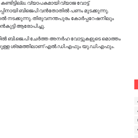
്ടിട്ടില്ല. വ്യാപകമായി വ്യാജ വോട്ട്
്ഞെടുപ്പിനായി ബിജെപി വൻതോതിൽ പണം മുടക്കുന്നു.
 നടക്കുന്നു. തിരുവനന്തപുരം കോർപ്പറേഷനിലും
കുട്ടി ആരോപിച്ചു.
ൽ ബി.ജെ.പി ചേർത്ത അനർഹ വോട്ടുകളുടെ മൊത്തം
നുള്ള ശ്രമത്തിലാണ് എൽ.ഡി.എഫും യു.ഡി.എഫും.