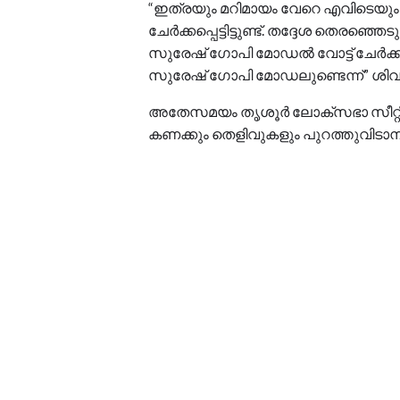
“ഇത്രയും മറിമായം വേറെ എവിടെയും കണ
ചേർക്കപ്പെട്ടിട്ടുണ്ട്. തദ്ദേശ തെരഞ
സുരേഷ് ഗോപി മോഡൽ വോട്ട് ചേർക്കൽ
സുരേഷ് ഗോപി മോഡലുണ്ടെന്ന്” ശിവൻ
അതേസമയം തൃശൂർ ലോക്സഭാ സീറ്റി
കണക്കും തെളിവുകളും പുറത്തുവിടാ