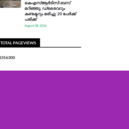
കെഎസ്ആര്‍ടിസി ബസ്
മറിഞ്ഞു; ഡ്രൈവറും
കണ്ടക്ടറും മരിച്ചു: 20 പേര്‍ക്ക്
പരിക്ക്
August 08, 2026
TOTAL PAGEVIEWS
8
3
5
6
3
0
0