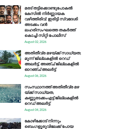
മരട് തട്ടിക്കൊണ്ടുപോകൽ
കേസിൽ നിർണ്ണായക
വഴിത്തിരിവ്: ഇരിട്ടി സ്വദേശി
അടക്കം വൻ
ലഹരിസംഘത്തെ തകർത്ത്
കൊച്ചി സിറ്റി പോലീസ്
August 02, 2026
അതിതീവ്ര മഴയ്ക്ക് സാധ്യത;
മൂന്ന് ജില്ലകളിൽ റെഡ്
അലർട്ട്, അഞ്ച് ജില്ലകളിൽ
ഓറഞ്ച് അലർട്ട്
August 06, 2026
സം​സ്ഥാ​ന​ത്ത് അ​തി​തീ​വ്ര മ​ഴ​
യ്ക്ക് സാ​ധ്യ​ത,
കണ്ണൂരടക്കംഎ​ട്ട് ജി​ല്ല​ക​ളി​ൽ
റെ​ഡ് അ​ലർ​ട്ട്
August 04, 2026
കോഴിക്കോട് നിന്നും
ബെംഗളൂരുവിലേക്ക് പോയ