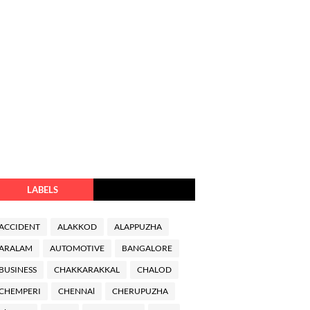
LABELS
ACCIDENT
ALAKKOD
ALAPPUZHA
ARALAM
AUTOMOTIVE
BANGALORE
BUSINESS
CHAKKARAKKAL
CHALOD
CHEMPERI
CHENNAl
CHERUPUZHA