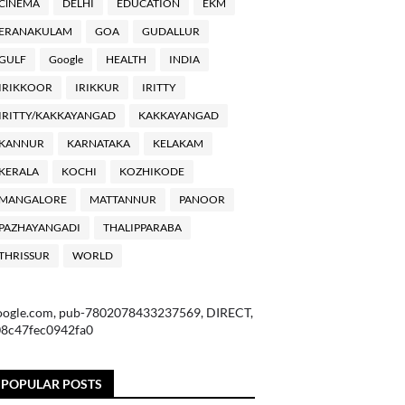
ClNEMA
DELHI
EDUCATION
EKM
ERANAKULAM
GOA
GUDALLUR
GULF
Google
HEALTH
INDIA
IRIKKOOR
IRIKKUR
IRITTY
IRITTY/KAKKAYANGAD
KAKKAYANGAD
KANNUR
KARNATAKA
KELAKAM
KERALA
KOCHI
KOZHIKODE
MANGALORE
MATTANNUR
PANOOR
PAZHAYANGADI
THALIPPARABA
THRISSUR
WORLD
oogle.com, pub-7802078433237569, DIRECT,
08c47fec0942fa0
POPULAR POSTS