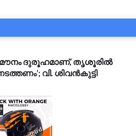
മൗനം ദുരൂഹമാണ്, തൃശൂരിൽ
 നടത്തണം’; വി. ശിവൻകുട്ടി