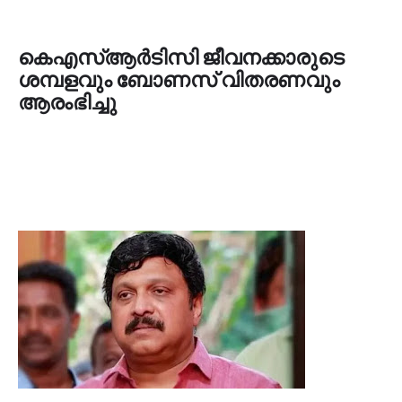
കെഎസ്ആർടിസി ജീവനക്കാരുടെ
ശമ്പളവും ബോണസ് വിതരണവും
ആരംഭിച്ചു