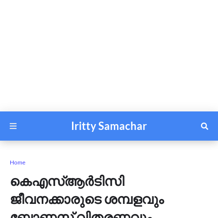
Iritty Samachar
Home
കെഎസ്ആർടിസി
ജീവനക്കാരുടെ ശമ്പളവും
ബോണസ് വിതരണവും