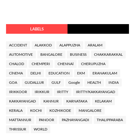
LABELS
ACCIDENT
ALAKKOD
ALAPPUZHA
ARALAM
AUTOMOTIVE
BANGALORE
BUSINESS
CHAKKARAKKAL
CHALOD
CHEMPERI
CHENNAl
CHERUPUZHA
ClNEMA
DELHI
EDUCATION
EKM
ERANAKULAM
GOA
GUDALLUR
GULF
Google
HEALTH
INDIA
IRIKKOOR
IRIKKUR
IRITTY
IRITTY/KAKKAYANGAD
KAKKAYANGAD
KANNUR
KARNATAKA
KELAKAM
KERALA
KOCHI
KOZHIKODE
MANGALORE
MATTANNUR
PANOOR
PAZHAYANGADI
THALIPPARABA
THRISSUR
WORLD