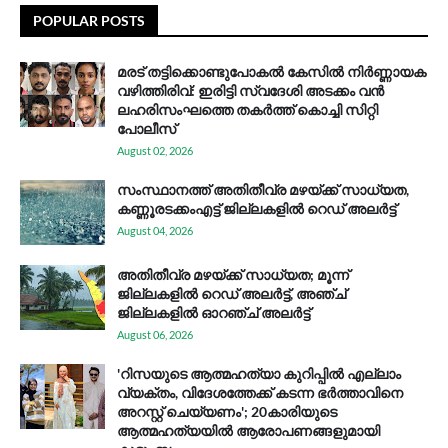
POPULAR POSTS
മരട് തട്ടിക്കൊണ്ടുപോകൽ കേസിൽ നിർണ്ണായക
വഴിത്തിരിവ്: ഇരിട്ടി സ്വദേശി അടക്കം വൻ
ലഹരിസംഘത്തെ തകർത്ത് കൊച്ചി സിറ്റി
പോലീസ്
August 02, 2026
സം​സ്ഥാ​ന​ത്ത് അ​തി​തീ​വ്ര മ​ഴ​യ്ക്ക് സാ​ധ്യ​ത,
കണ്ണൂരടക്കംഎ​ട്ട് ജി​ല്ല​ക​ളി​ൽ റെ​ഡ് അ​ലർ​ട്ട്
August 04, 2026
അതിതീവ്ര മഴയ്ക്ക് സാധ്യത; മൂന്ന്
ജില്ലകളിൽ റെഡ് അലർട്ട്, അഞ്ച്
ജില്ലകളിൽ ഓറഞ്ച് അലർട്ട്
August 06, 2026
'റിസയുടെ ആത്മഹത്യാ കുറിപ്പിൽ എല്ലാം
വ്യക്തം, വിദേശത്തേക്ക് കടന്ന ഭർത്താവിനെ
അറസ്റ്റ് ചെയ്യണം'; 20കാരിയുടെ
ആത്മഹത്യയിൽ ആരോപണങ്ങളുമായി