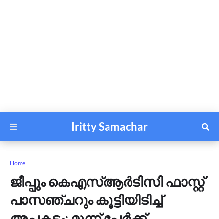
Iritty Samachar
Home
ജീപ്പും കെഎസ്ആർടിസി ഫാസ്റ്റ്
പാസഞ്ചറും കൂട്ടിയിടിച്ച്
അപകടം; മൂന്ന് പേര്‍ക്ക്