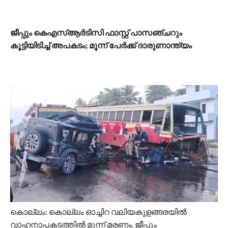
ജീപ്പും കെഎസ്ആർടിസി ഫാസ്റ്റ് പാസഞ്ചറും
കൂട്ടിയിടിച്ച് അപകടം; മൂന്ന് പേര്‍ക്ക് ദാരുണാന്ത്യം
കൊല്ലം: കൊല്ലം ഓച്ചിറ വലിയകുളങ്ങരയിൽ
വാഹനാപകടത്തിൽ മൂന്ന് മരണം. ജീപ്പും