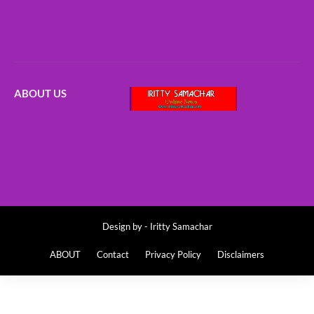
ABOUT US
Design by -
Iritty Samachar
ABOUT
Contact
Privacy Policy
Disclaimers