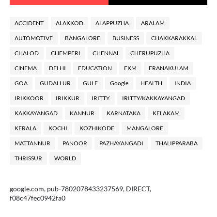
ACCIDENT
ALAKKOD
ALAPPUZHA
ARALAM
AUTOMOTIVE
BANGALORE
BUSINESS
CHAKKARAKKAL
CHALOD
CHEMPERI
CHENNAl
CHERUPUZHA
ClNEMA
DELHI
EDUCATION
EKM
ERANAKULAM
GOA
GUDALLUR
GULF
Google
HEALTH
INDIA
IRIKKOOR
IRIKKUR
IRITTY
IRITTY/KAKKAYANGAD
KAKKAYANGAD
KANNUR
KARNATAKA
KELAKAM
KERALA
KOCHI
KOZHIKODE
MANGALORE
MATTANNUR
PANOOR
PAZHAYANGADI
THALIPPARABA
THRISSUR
WORLD
google.com, pub-7802078433237569, DIRECT,
f08c47fec0942fa0