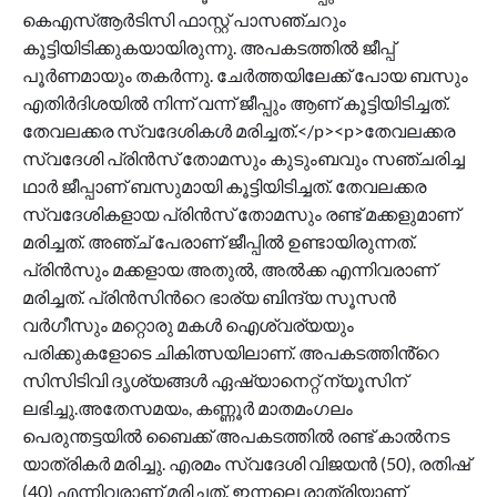
കെഎസ്ആർടിസി ഫാസ്റ്റ് പാസഞ്ചറും
കൂട്ടിയിടിക്കുകയായിരുന്നു. അപകടത്തിൽ ജീപ്പ്
പൂർണമായും തകർന്നു. ചേർത്തയിലേക്ക് പോയ ബസും
എതിർദിശയിൽ നിന്ന് വന്ന് ജീപ്പും ആണ് കൂട്ടിയിടിച്ചത്.
തേവലക്കര സ്വദേശികൾ മരിച്ചത്.</p><p>തേവലക്കര
സ്വദേശി പ്രിൻസ് തോമസും കുടുംബവും സഞ്ചരിച്ച
ഥാർ ജീപ്പാണ് ബസുമായി കൂട്ടിയിടിച്ചത്. തേവലക്കര
സ്വദേശികളായ പ്രിൻസ് തോമസും രണ്ട് മക്കളുമാണ്
മരിച്ചത്. അഞ്ച് പേരാണ് ജീപ്പിൽ ഉണ്ടായിരുന്നത്.
പ്രിൻസും മക്കളായ അതുൽ, അൽക്ക എന്നിവരാണ്
മരിച്ചത്. പ്രിൻസിന്‍റെ ഭാര്യ ബിന്ദ്യ സൂസൻ
വർഗീസും മറ്റൊരു മകൾ ഐശ്വര്യയും
പരിക്കുകളോടെ ചികിത്സയിലാണ്. അപകടത്തിൻ്റെ
സിസിടിവി ദൃശ്യങ്ങൾ ഏഷ്യാനെറ്റ് ന്യൂസിന്
ലഭിച്ചു.അതേസമയം, കണ്ണൂർ മാതമംഗലം
പെരുന്തട്ടയിൽ ബൈക്ക് അപകടത്തിൽ രണ്ട് കാൽനട
യാത്രികർ മരിച്ചു. എരമം സ്വദേശി വിജയൻ (50), രതിഷ്
(40) എന്നിവരാണ് മരിച്ചത്. ഇന്നലെ രാത്രിയാണ്