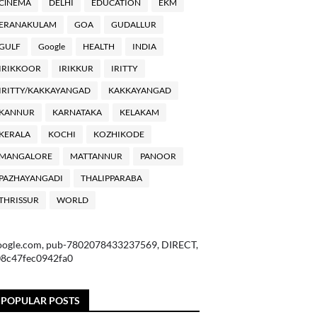
ClNEMA
DELHI
EDUCATION
EKM
ERANAKULAM
GOA
GUDALLUR
GULF
Google
HEALTH
INDIA
IRIKKOOR
IRIKKUR
IRITTY
IRITTY/KAKKAYANGAD
KAKKAYANGAD
KANNUR
KARNATAKA
KELAKAM
KERALA
KOCHI
KOZHIKODE
MANGALORE
MATTANNUR
PANOOR
PAZHAYANGADI
THALIPPARABA
THRISSUR
WORLD
oogle.com, pub-7802078433237569, DIRECT,
08c47fec0942fa0
POPULAR POSTS