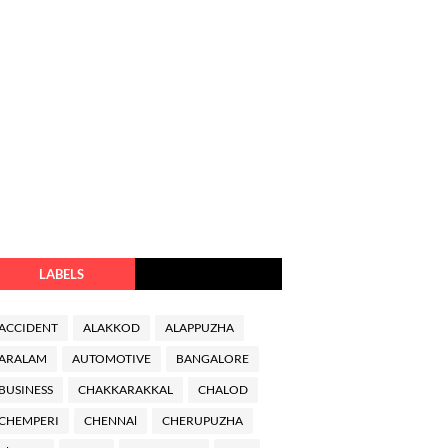
LABELS
ACCIDENT
ALAKKOD
ALAPPUZHA
ARALAM
AUTOMOTIVE
BANGALORE
BUSINESS
CHAKKARAKKAL
CHALOD
CHEMPERI
CHENNAl
CHERUPUZHA