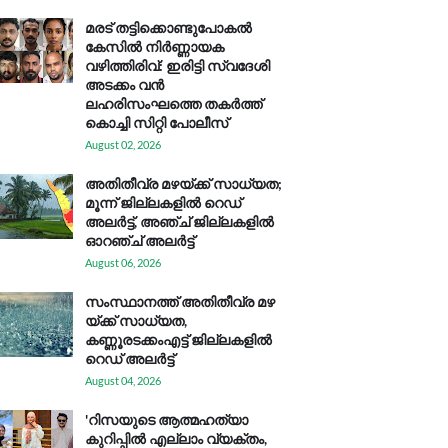
മരട് തട്ടിക്കൊണ്ടുപോകൽ
കേസിൽ നിർണ്ണായക
വഴിത്തിരിവ്: ഇരിട്ടി സ്വദേശി
അടക്കം വൻ
ലഹരിസംഘത്തെ തകർത്ത്
കൊച്ചി സിറ്റി പോലീസ്
August 02, 2026
അതിതീവ്ര മഴയ്ക്ക് സാധ്യത;
മൂന്ന് ജില്ലകളിൽ റെഡ്
അലർട്ട്, അഞ്ച് ജില്ലകളിൽ
ഓറഞ്ച് അലർട്ട്
August 06, 2026
സം​സ്ഥാ​ന​ത്ത് അ​തി​തീ​വ്ര മ​ഴ​
യ്ക്ക് സാ​ധ്യ​ത,
കണ്ണൂരടക്കംഎ​ട്ട് ജി​ല്ല​ക​ളി​ൽ
റെ​ഡ് അ​ലർ​ട്ട്
August 04, 2026
'റിസയുടെ ആത്മഹത്യാ
കുറിപ്പിൽ എല്ലാം വ്യക്തം,