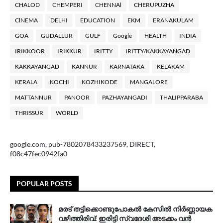
CHALOD
CHEMPERI
CHENNAl
CHERUPUZHA
ClNEMA
DELHI
EDUCATION
EKM
ERANAKULAM
GOA
GUDALLUR
GULF
Google
HEALTH
INDIA
IRIKKOOR
IRIKKUR
IRITTY
IRITTY/KAKKAYANGAD
KAKKAYANGAD
KANNUR
KARNATAKA
KELAKAM
KERALA
KOCHI
KOZHIKODE
MANGALORE
MATTANNUR
PANOOR
PAZHAYANGADI
THALIPPARABA
THRISSUR
WORLD
google.com, pub-7802078433237569, DIRECT,
f08c47fec0942fa0
POPULAR POSTS
മരട് തട്ടിക്കൊണ്ടുപോകൽ കേസിൽ നിർണ്ണായക
വഴിത്തിരിവ്: ഇരിട്ടി സ്വദേശി അടക്കം വൻ