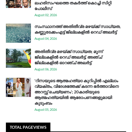
ലഹരിസംഘത്തെ തകർത്ത് കൊച്ചി സിറ്റി
പോലീസ്
August 02, 2026
സം​സ്ഥാ​ന​ത്ത് അ​തി​തീ​വ്ര മ​ഴ​യ്ക്ക് സാ​ധ്യ​ത,
കണ്ണൂരടക്കംഎ​ട്ട് ജി​ല്ല​ക​ളി​ൽ റെ​ഡ് അ​ലർ​ട്ട്
August 04, 2026
അതിതീവ്ര മഴയ്ക്ക് സാധ്യത; മൂന്ന്
ജില്ലകളിൽ റെഡ് അലർട്ട്, അഞ്ച്
ജില്ലകളിൽ ഓറഞ്ച് അലർട്ട്
August 06, 2026
'റിസയുടെ ആത്മഹത്യാ കുറിപ്പിൽ എല്ലാം
വ്യക്തം, വിദേശത്തേക്ക് കടന്ന ഭർത്താവിനെ
അറസ്റ്റ് ചെയ്യണം'; 20കാരിയുടെ
ആത്മഹത്യയിൽ ആരോപണങ്ങളുമായി
കുടുംബം
August 05, 2026
TOTAL PAGEVIEWS