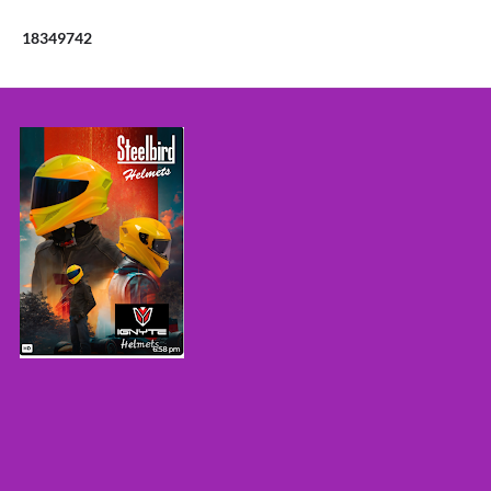
1
8
3
4
9
7
4
2