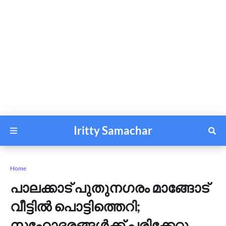
Iritty Samachar
Home
പാലക്കാട് പുതുനഗരം മാങ്ങോട്
വീട്ടിൽ പൊട്ടിത്തെറി;
സഹോദരങ്ങൾക്ക് പരിക്കേറ്റു,