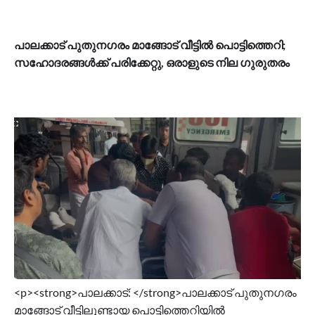
പാലക്കാട് പുതുനഗരം മാങ്ങോട് വീട്ടിൽ പൊട്ടിത്തെറി;
സഹോദരങ്ങൾക്ക് പരിക്കേറ്റു, ഒരാളുടെ നില ​ഗുരുതരം
<p><strong>പാലക്കാട്: </strong>പാലക്കാട് പുതുനഗരം
മാങ്ങോട് വീട്ടിലുണ്ടായ പൊട്ടിത്തെറിയിൽ