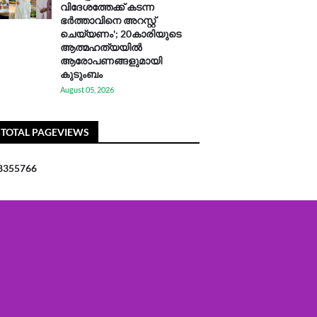
വിദേശത്തേക്ക് കടന്ന
ഭർത്താവിനെ അറസ്റ്റ്
ചെയ്യണം'; 20കാരിയുടെ
ആത്മഹത്യയിൽ
ആരോപണങ്ങളുമായി
കുടുംബം
August 05, 2026
TOTAL PAGEVIEWS
8
3
5
5
7
6
6