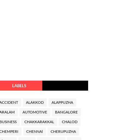
LABELS
ACCIDENT
ALAKKOD
ALAPPUZHA
ARALAM
AUTOMOTIVE
BANGALORE
BUSINESS
CHAKKARAKKAL
CHALOD
CHEMPERI
CHENNAl
CHERUPUZHA