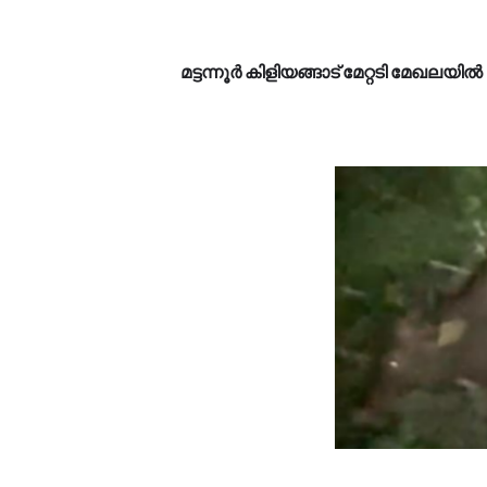
മട്ടന്നൂർ കിളിയങ്ങാട് മേറ്റടി മേഖലയിൽ