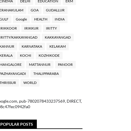
ClNEMA
DELHI
EDUCATION
EKM
ERANAKULAM
GOA
GUDALLUR
GULF
Google
HEALTH
INDIA
IRIKKOOR
IRIKKUR
IRITTY
IRITTY/KAKKAYANGAD
KAKKAYANGAD
KANNUR
KARNATAKA
KELAKAM
KERALA
KOCHI
KOZHIKODE
MANGALORE
MATTANNUR
PANOOR
PAZHAYANGADI
THALIPPARABA
THRISSUR
WORLD
oogle.com, pub-7802078433237569, DIRECT,
08c47fec0942fa0
POPULAR POSTS