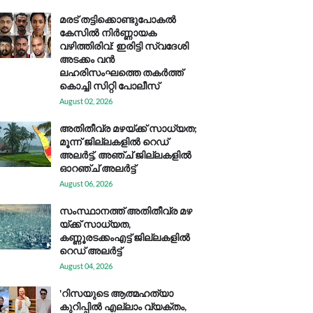
മരട് തട്ടിക്കൊണ്ടുപോകൽ
കേസിൽ നിർണ്ണായക
വഴിത്തിരിവ്: ഇരിട്ടി സ്വദേശി
അടക്കം വൻ
ലഹരിസംഘത്തെ തകർത്ത്
കൊച്ചി സിറ്റി പോലീസ്
August 02, 2026
അതിതീവ്ര മഴയ്ക്ക് സാധ്യത;
മൂന്ന് ജില്ലകളിൽ റെഡ്
അലർട്ട്, അഞ്ച് ജില്ലകളിൽ
ഓറഞ്ച് അലർട്ട്
August 06, 2026
സം​സ്ഥാ​ന​ത്ത് അ​തി​തീ​വ്ര മ​ഴ​
യ്ക്ക് സാ​ധ്യ​ത,
കണ്ണൂരടക്കംഎ​ട്ട് ജി​ല്ല​ക​ളി​ൽ
റെ​ഡ് അ​ലർ​ട്ട്
August 04, 2026
'റിസയുടെ ആത്മഹത്യാ
കുറിപ്പിൽ എല്ലാം വ്യക്തം,