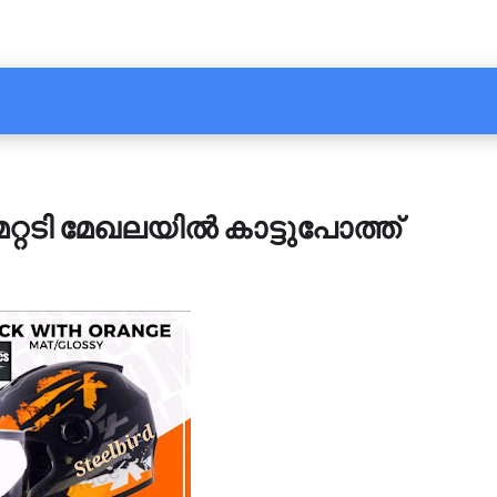
 മേറ്റടി മേഖലയിൽ കാട്ടുപോത്ത്