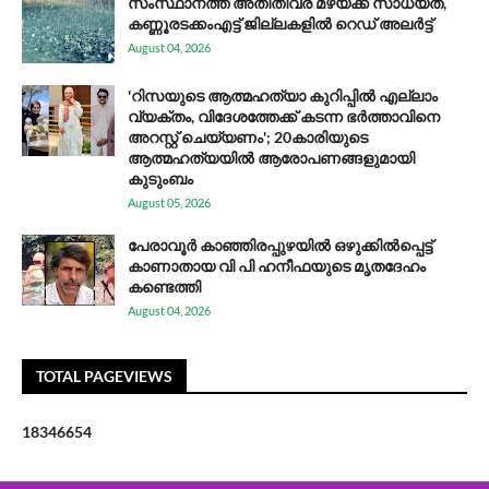
സം​സ്ഥാ​ന​ത്ത് അ​തി​തീ​വ്ര മ​ഴ​യ്ക്ക് സാ​ധ്യ​ത,
കണ്ണൂരടക്കംഎ​ട്ട് ജി​ല്ല​ക​ളി​ൽ റെ​ഡ് അ​ലർ​ട്ട്
August 04, 2026
'റിസയുടെ ആത്മഹത്യാ കുറിപ്പിൽ എല്ലാം
വ്യക്തം, വിദേശത്തേക്ക് കടന്ന ഭർത്താവിനെ
അറസ്റ്റ് ചെയ്യണം'; 20കാരിയുടെ
ആത്മഹത്യയിൽ ആരോപണങ്ങളുമായി
കുടുംബം
August 05, 2026
പേരാവൂർ കാഞ്ഞിരപ്പുഴയിൽ ഒഴുക്കിൽപ്പെട്ട്
കാണാതായ വി പി ഹനീഫയുടെ മൃതദേഹം
കണ്ടെത്തി
August 04, 2026
TOTAL PAGEVIEWS
1
8
3
4
6
6
5
4