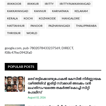
IRIKKOOR
IRIKKUR
IRITTY
IRITTY/KAKKAYANGAD
KAKKAYANGAD
KANNUR
KARNATAKA
KELAKAM
KERALA
KOCHI
KOZHIKODE
MANGALORE
MATTANNUR
PANOOR
PAZHAYANGADI
THALIPPARABA
THRISSUR
WORLD
google.com, pub-7802078433237569, DIRECT,
f08c47fec0942fa0
POPULAR POSTS
മരട് തട്ടിക്കൊണ്ടുപോകൽ കേസിൽ നിർണ്ണായക
വഴിത്തിരിവ്: ഇരിട്ടി സ്വദേശി അടക്കം വൻ
ലഹരിസംഘത്തെ തകർത്ത് കൊച്ചി സിറ്റി
പോലീസ്
August 02, 2026