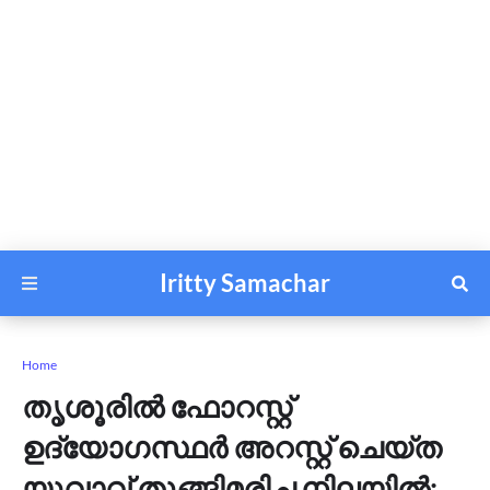
Iritty Samachar
Home
തൃശൂരിൽ ഫോറസ്റ്റ്
ഉദ്യോഗസ്ഥർ അറസ്റ്റ് ചെയ്ത
യുവാവ് തൂങ്ങിമരിച്ച നിലയിൽ;