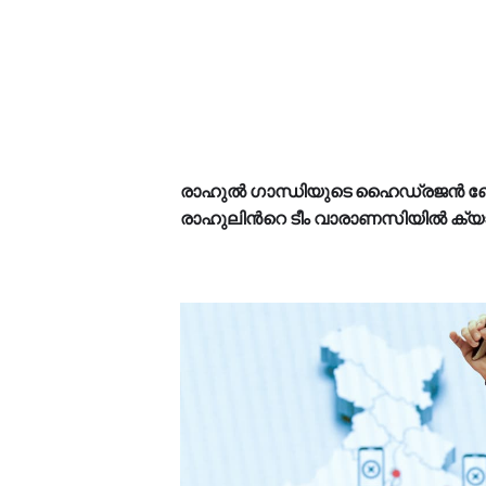
രാഹുൽ ഗാന്ധിയുടെ ഹൈഡ്രജൻ ബോ
രാഹുലിന്‍റെ ടീം വാരാണസിയിൽ ക്യാമ