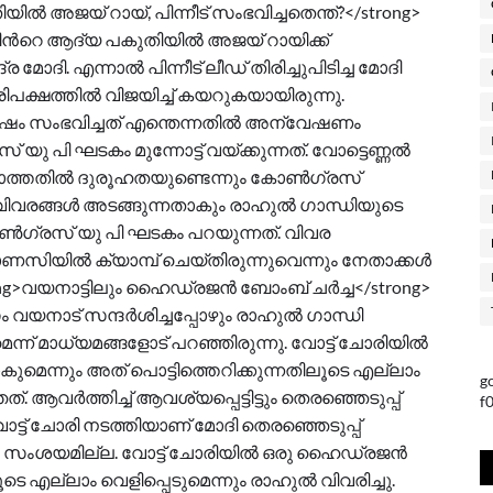
അജയ് റായ്, പിന്നീട് സംഭവിച്ചതെന്ത്?</strong>
ന്‍റെ ആദ്യ പകുതിയിൽ അജയ് റായിക്ക്
്ര മോദി. എന്നാൽ പിന്നീട് ലീഡ് തിരിച്ചുപിടിച്ച മോദി
രിപക്ഷത്തിൽ വിജയിച്ച് കയറുകയായിരുന്നു.
 ശേഷം സംഭവിച്ചത് എന്തെന്നതിൽ അന്വേഷണം
പി ഘടകം മുന്നോട്ട് വയ്ക്കുന്നത്. വോട്ടെണ്ണൽ
 വരാത്തതിൽ ദുരൂഹതയുണ്ടെന്നും കോൺഗ്രസ്
ാം വിവരങ്ങൾ അടങ്ങുന്നതാകും രാഹുൽ ഗാന്ധിയുടെ
്രസ് യു പി ഘടകം പറയുന്നത്. വിവര
ാണസിയിൽ ക്യാമ്പ് ചെയ്തിരുന്നുവെന്നും നേതാക്കൾ
ong>വയനാട്ടിലും ഹൈഡ്രജൻ ബോംബ് ചർച്ച</strong>
യനാട് സന്ദർശിച്ചപ്പോഴും രാഹുൽ ഗാന്ധി
 മാധ്യമങ്ങളോട് പറഞ്ഞിരുന്നു. വോട്ട് ചോരിയിൽ
െന്നും അത് പൊട്ടിത്തെറിക്കുന്നതിലൂടെ എല്ലാം
g
. ആവർത്തിച്ച് ആവശ്യപ്പെട്ടിട്ടും തെരഞ്ഞെടുപ്പ്
f
ട്ട് ചോരി നടത്തിയാണ് മോദി തെരഞ്ഞെടുപ്പ്
കും സംശയമില്ല. വോട്ട് ചോരിയിൽ ഒരു ഹൈഡ്രജൻ
 എല്ലാം വെളിപ്പെടുമെന്നും രാഹുൽ വിവരിച്ചു.