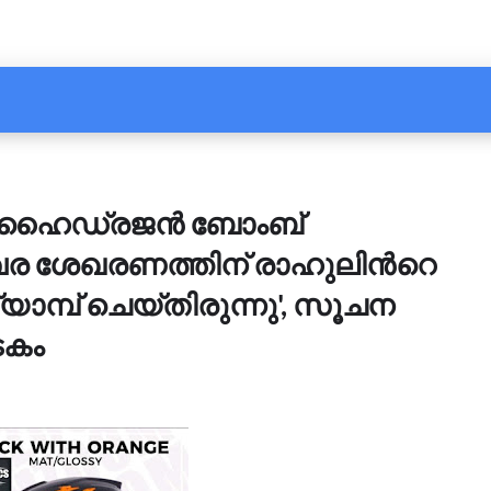
െ ഹൈഡ്രജൻ ബോംബ്
വര ശേഖരണത്തിന് രാഹുലിന്‍റെ
ാമ്പ് ചെയ്തിരുന്നു', സൂചന
ടകം