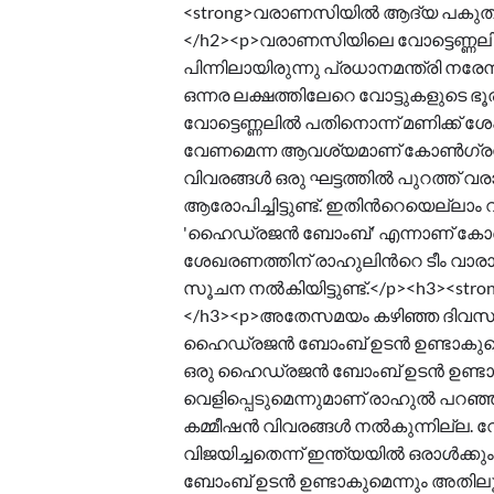
<strong>വരാണസിയിൽ ആദ്യ പകുതിയിൽ 
</h2><p>വരാണസിയിലെ വോട്ടെണ്ണലി
പിന്നിലായിരുന്നു പ്രധാനമന്ത്രി നരേന്ദ
ഒന്നര ലക്ഷത്തിലേറെ വോട്ടുകളുടെ ഭൂ
വോട്ടെണ്ണലിൽ പതിനൊന്ന് മണിക്ക്
വേണമെന്ന ആവശ്യമാണ് കോൺഗ്രസ് യു 
വിവരങ്ങൾ ഒരു ഘട്ടത്തിൽ പുറത്ത്
ആരോപിച്ചിട്ടുണ്ട്. ഇതിന്‍റെയെല്ല
'ഹൈഡ്രജൻ ബോംബ്' എന്നാണ് കോൺഗ
ശേഖരണത്തിന് രാഹുലിന്‍റെ ടീം വാര
സൂചന നൽകിയിട്ടുണ്ട്.</p><h3><str
</h3><p>അതേസമയം കഴിഞ്ഞ ദിവസം വ
ഹൈഡ്രജൻ ബോംബ് ഉടൻ ഉണ്ടാകുമെന്ന്
ഒരു ഹൈഡ്രജൻ ബോംബ് ഉടൻ ഉണ്ടാകുമ
വെളിപ്പെടുമെന്നുമാണ് രാഹുൽ പറഞ്ഞത്
കമ്മീഷൻ വിവരങ്ങൾ നൽകുന്നില്ല. വോ
വിജയിച്ചതെന്ന് ഇന്ത്യയിൽ ഒരാൾക്
ബോംബ് ഉടൻ ഉണ്ടാകുമെന്നും അതിലൂടെ