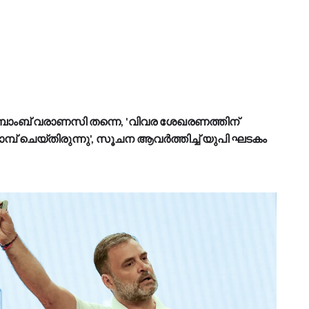
ംബ് വരാണസി തന്നെ, 'വിവര ശേഖരണത്തിന്
്പ് ചെയ്തിരുന്നു', സൂചന ആവർത്തിച്ച് യുപി ഘടകം