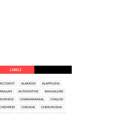
LABELS
ACCIDENT
ALAKKOD
ALAPPUZHA
ARALAM
AUTOMOTIVE
BANGALORE
BUSINESS
CHAKKARAKKAL
CHALOD
CHEMPERI
CHENNAl
CHERUPUZHA