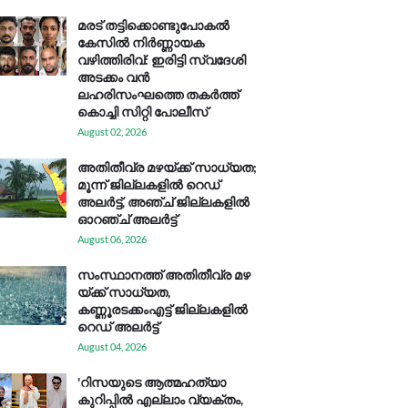
മരട് തട്ടിക്കൊണ്ടുപോകൽ
കേസിൽ നിർണ്ണായക
വഴിത്തിരിവ്: ഇരിട്ടി സ്വദേശി
അടക്കം വൻ
ലഹരിസംഘത്തെ തകർത്ത്
കൊച്ചി സിറ്റി പോലീസ്
August 02, 2026
അതിതീവ്ര മഴയ്ക്ക് സാധ്യത;
മൂന്ന് ജില്ലകളിൽ റെഡ്
അലർട്ട്, അഞ്ച് ജില്ലകളിൽ
ഓറഞ്ച് അലർട്ട്
August 06, 2026
സം​സ്ഥാ​ന​ത്ത് അ​തി​തീ​വ്ര മ​ഴ​
യ്ക്ക് സാ​ധ്യ​ത,
കണ്ണൂരടക്കംഎ​ട്ട് ജി​ല്ല​ക​ളി​ൽ
റെ​ഡ് അ​ലർ​ട്ട്
August 04, 2026
'റിസയുടെ ആത്മഹത്യാ
കുറിപ്പിൽ എല്ലാം വ്യക്തം,