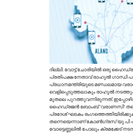
ദില്ലി: വോട്ട് ചോരിയിൽ ഒരു ഹൈഡ്
പ്രതിപക്ഷ നേതാവ് രാഹുൽ ഗാന്ധി 
പ്രധാനമന്ത്രിയുടെ മണ്ഡലമായ വരാണ
വെളിപ്പെടുത്തലാകും രാഹുൽ നടത്
മുതലെ പുറത്തുവന്നിരുന്നത്. ഇപ്പോഴി
ഹൈഡ്രജൻ ബോംബ് 'വരാണസി' തന്ന
പ്രദേശ് ഘടകം രംഗത്തെത്തിയിരിക്
തന്നെയെന്നാണ് കോൺഗ്രസ് യു പി പ
വോട്ടെണ്ണലിൽ പോലും ക്രമക്കേട് നടന്