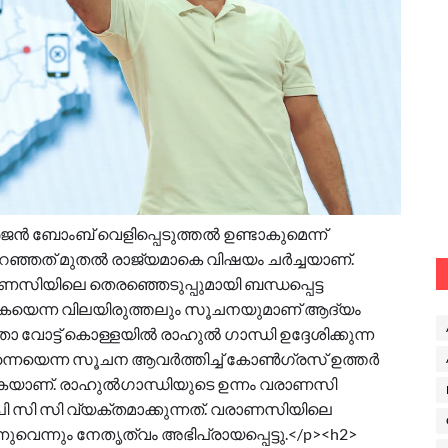
രജൻ ബോംബ് വെളിപ്പെടുത്തൽ ഉണ്ടാകുമെന്ന്
പറഞ്ഞത് മുതൽ രാജ്യമാകെ വിഷയം ചർച്ചയാണ്.
സിയിലെ തെരഞ്ഞെടുപ്പുമായി ബന്ധപ്പെട്ട
തുകയെന്ന വിലയിരുത്തലും സൂചനയുമാണ് ആദ്യം
താ വോട്ട് കൊള്ളയിൽ രാഹുൽ ഗാന്ധി ഉദ്ദേശിക്കുന്ന
െയെന്ന സൂചന ആവർത്തിച്ച് കോൺഗ്രസ് ഉത്തർ
കുകയാണ്. രാഹുൽഗാന്ധിയുടെ ഉന്നം വരാണസി
ി സി സി വ്യക്തമാക്കുന്നത്. വരാണസിയിലെ
നുവെന്നും നേതൃത്വം അഭിപ്രായപ്പെട്ടു.</p><h2>