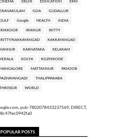
ClNEMA
DELHI
EDUCATION
EKM
ERANAKULAM
GOA
GUDALLUR
GULF
Google
HEALTH
INDIA
IRIKKOOR
IRIKKUR
IRITTY
IRITTY/KAKKAYANGAD
KAKKAYANGAD
KANNUR
KARNATAKA
KELAKAM
KERALA
KOCHI
KOZHIKODE
MANGALORE
MATTANNUR
PANOOR
PAZHAYANGADI
THALIPPARABA
THRISSUR
WORLD
oogle.com, pub-7802078433237569, DIRECT,
08c47fec0942fa0
POPULAR POSTS