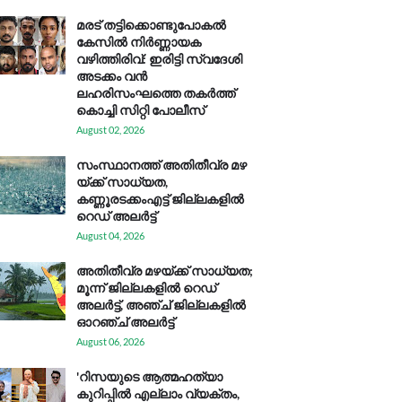
മരട് തട്ടിക്കൊണ്ടുപോകൽ
കേസിൽ നിർണ്ണായക
വഴിത്തിരിവ്: ഇരിട്ടി സ്വദേശി
അടക്കം വൻ
ലഹരിസംഘത്തെ തകർത്ത്
കൊച്ചി സിറ്റി പോലീസ്
August 02, 2026
സം​സ്ഥാ​ന​ത്ത് അ​തി​തീ​വ്ര മ​ഴ​
യ്ക്ക് സാ​ധ്യ​ത,
കണ്ണൂരടക്കംഎ​ട്ട് ജി​ല്ല​ക​ളി​ൽ
റെ​ഡ് അ​ലർ​ട്ട്
August 04, 2026
അതിതീവ്ര മഴയ്ക്ക് സാധ്യത;
മൂന്ന് ജില്ലകളിൽ റെഡ്
അലർട്ട്, അഞ്ച് ജില്ലകളിൽ
ഓറഞ്ച് അലർട്ട്
August 06, 2026
'റിസയുടെ ആത്മഹത്യാ
കുറിപ്പിൽ എല്ലാം വ്യക്തം,