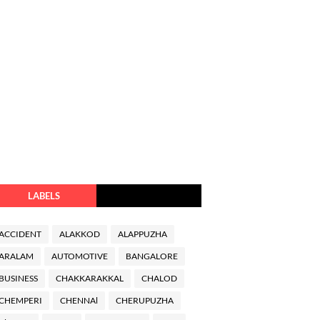
LABELS
ACCIDENT
ALAKKOD
ALAPPUZHA
ARALAM
AUTOMOTIVE
BANGALORE
BUSINESS
CHAKKARAKKAL
CHALOD
CHEMPERI
CHENNAl
CHERUPUZHA