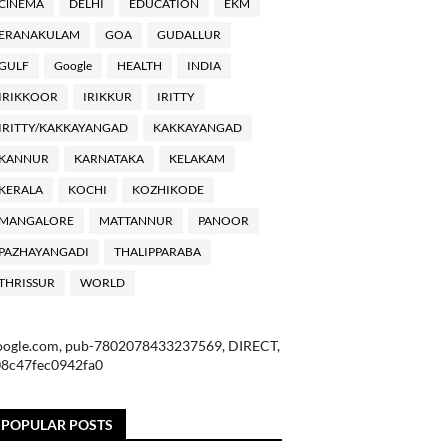
ClNEMA
DELHI
EDUCATION
EKM
ERANAKULAM
GOA
GUDALLUR
GULF
Google
HEALTH
INDIA
IRIKKOOR
IRIKKUR
IRITTY
IRITTY/KAKKAYANGAD
KAKKAYANGAD
KANNUR
KARNATAKA
KELAKAM
KERALA
KOCHI
KOZHIKODE
MANGALORE
MATTANNUR
PANOOR
PAZHAYANGADI
THALIPPARABA
THRISSUR
WORLD
oogle.com, pub-7802078433237569, DIRECT,
08c47fec0942fa0
POPULAR POSTS