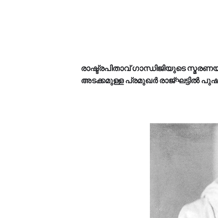
രാഷ്ട്രപിതാവ് ഗാന്ധിജിയുടെ സ്മരണയി
അടക്കമുള്ള പ്രമുഖര്‍ രാജ്ഘട്ടില്‍ പുഷ