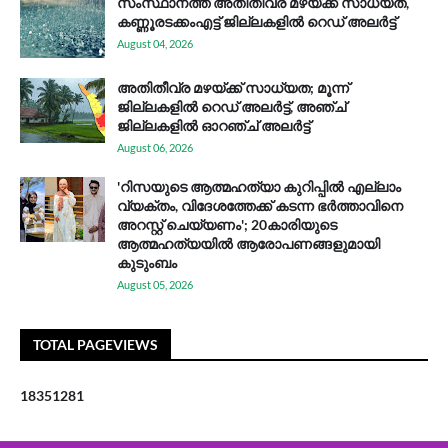
സം​സ്ഥാ​ന​ത്ത് അ​തി​തീ​വ്ര മ​ഴ​യ്ക്ക് സാ​ധ്യ​ത,
കണ്ണൂരടക്കംഎ​ട്ട് ജി​ല്ല​ക​ളി​ൽ റെ​ഡ് അ​ലർ​ട്ട്
August 04, 2026
അതിതീവ്ര മഴയ്ക്ക് സാധ്യത; മൂന്ന്
ജില്ലകളിൽ റെഡ് അലർട്ട്, അഞ്ച്
ജില്ലകളിൽ ഓറഞ്ച് അലർട്ട്
August 06, 2026
'റിസയുടെ ആത്മഹത്യാ കുറിപ്പിൽ എല്ലാം
വ്യക്തം, വിദേശത്തേക്ക് കടന്ന ഭർത്താവിനെ
അറസ്റ്റ് ചെയ്യണം'; 20കാരിയുടെ
ആത്മഹത്യയിൽ ആരോപണങ്ങളുമായി
കുടുംബം
August 05, 2026
TOTAL PAGEVIEWS
1
8
3
5
1
2
8
1