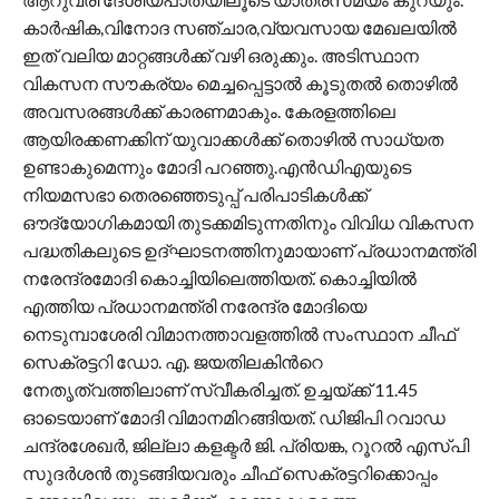
കാർഷിക,വിനോദ സഞ്ചാര,വ്യവസായ മേഖലയിൽ
ഇത് വലിയ മാറ്റങ്ങൾക്ക് വഴി ഒരുക്കും. അടിസ്ഥാന
വികസന സൗകര്യം മെച്ചപ്പെട്ടാൽ കൂടുതൽ തൊഴിൽ
അവസരങ്ങൾക്ക് കാരണമാകും. കേരളത്തിലെ
ആയിരക്കണക്കിന് യുവാക്കള്‍ക്ക് തൊഴിൽ സാധ്യത
ഉണ്ടാകുമെന്നും മോദി പറഞ്ഞു.എൻഡിഎയുടെ
നിയമസഭാ തെരഞ്ഞെടുപ്പ് പരിപാടികൾക്ക്
ഔദ്യോഗികമായി തുടക്കമിടുന്നതിനും വിവിധ വികസന
പദ്ധതികലുടെ ഉദ്ഘാടനത്തിനുമായാണ് പ്രധാനമന്ത്രി
നരേന്ദ്രമോദി കൊച്ചിയിലെത്തിയത്. കൊച്ചിയിൽ
എത്തിയ പ്രധാനമന്ത്രി നരേന്ദ്ര മോദിയെ
നെടുമ്പാശേരി വിമാനത്താവളത്തിൽ സംസ്ഥാന ചീഫ്
സെക്രട്ടറി ഡോ. എ. ജയതിലകിന്‍റെ
നേതൃത്വത്തിലാണ് സ്വീകരിച്ചത്. ഉച്ചയ്ക്ക് 11.45
ഓടെയാണ് മോദി വിമാനമിറങ്ങിയത്. ഡിജിപി റവാഡ
ചന്ദ്രശേഖർ, ജില്ലാ കളക്ടർ ജി. പ്രിയങ്ക, റൂറൽ എസ്പി
സുദർശൻ തുടങ്ങിയവരും ചീഫ് സെക്രട്ടറിക്കൊപ്പം