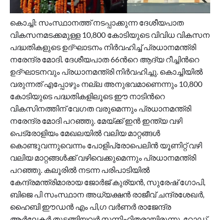
കൊച്ചി: സംസ്ഥാനത്ത് നടപ്പാക്കുന്ന ദേശീയപാത
വികസനമടക്കമുള്ള 10,800 കോടിയുടെ വിവിധ വികസന
പദ്ധതികളുടെ ഉദ്ഘാടനം നിര്‍വഹിച്ച് പ്രധാനമന്ത്രി
നരേന്ദ്ര മോദി. ദേശീയപാത 66ന്‍റെ ആദ്യ റീച്ചിന്‍റെ
ഉദ്ഘാടനവും പ്രധാനമന്ത്രി നിര്‍വഹിച്ചു. കൊച്ചിയിൽ
വരുന്നത് എപ്പോഴും നല്ല അനുഭവമാണെന്നും 10,800
കോടിയുടെ പദ്ധതികളിലൂടെ ഈ നാടിന്‍റെ
വികസിനത്തിന് വേഗത വരുമെന്നും പ്രധാനമന്ത്രി
നരേന്ദ്ര മോദി പറഞ്ഞു. മേയ്ക്ക് ഇൻ ഇന്ത്യ വഴി
പെട്രോളിയം മേഖലയിൽ വലിയ മാറ്റങ്ങള്‍
കൊണ്ടുവന്നുവെന്നം പോളിപ്രോപെലിൻ യൂണിറ്റ് വഴി
വലിയ മാറ്റങ്ങള്‍ക്ക് വഴിവെക്കുമെന്നും പ്രധാനമന്ത്രി
പറഞ്ഞു. കലൂരിൽ നടന്ന പരിപാടിയിൽ
കേന്ദ്രമന്ത്രിമാരായ ജോർജ് കുര്യൻ, സുരേഷ് ഗോപി,
ബിജെ പി സംസ്ഥാന അധ്യക്ഷൻ രാജീവ് ചന്ദ്രശേഖർ,
ഹൈബി ഈഡൻ എം പി,ഗ വർണർ രാജേന്ദ്ര
ആർലേകർ തുടങ്ങിയവര്‍ സന്നിഹിതരായിരുന്നു. റോഡ്