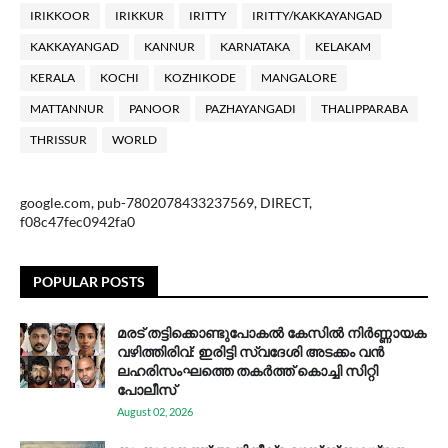
IRIKKOOR
IRIKKUR
IRITTY
IRITTY/KAKKAYANGAD
KAKKAYANGAD
KANNUR
KARNATAKA
KELAKAM
KERALA
KOCHI
KOZHIKODE
MANGALORE
MATTANNUR
PANOOR
PAZHAYANGADI
THALIPPARABA
THRISSUR
WORLD
google.com, pub-7802078433237569, DIRECT,
f08c47fec0942fa0
POPULAR POSTS
മരട് തട്ടിക്കൊണ്ടുപോകൽ കേസിൽ നിർണ്ണായക
വഴിത്തിരിവ്: ഇരിട്ടി സ്വദേശി അടക്കം വൻ
ലഹരിസംഘത്തെ തകർത്ത് കൊച്ചി സിറ്റി
പോലീസ്
August 02, 2026