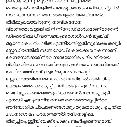
ഉണ്ടായിരുന്നു. തുടർന്ന് എറണാകുളത്തെ
പൊതുപരിപാടികളിൽ പങ്കെടുക്കാൻ ഹെലികോപ്റ്ററിൽ
നാവികസേനാ വിമാനത്താവളത്തിലേക്ക് യാത്ര
തിരിക്കുകയായിരുന്നു. നാവിക സേന
വിമാനത്താവളത്തിൽ നിന്ന് റോഡ് മാര്‍ഗമാണ് മറൈൻ
ഡ്രൈവിലെ ധീവരസഭയുടെ ഗോൾഡൻ ജൂബിലി
ആഘോഷ പരിപാടിക്ക് എത്തിയത്. ഇതിനുശേഷം കലൂർ
സ്റ്റേഡിയത്തിൽ നടന്ന റോഡ് ഷോയ്ക്കുശേഷണാണ്
കേന്ദ്രസർക്കാരിന്‍റെ ഔദ്യോഗിക പരിപാടിയായ
വിവിധ വികസന പദ്ധതികളുടെ ഉദ്ഘാടന ചടങ്ങിലേക്ക്
മോദിയെത്തിയത്. ഉച്ചയ്ക്കുശേഷം കലൂർ
സ്റ്റേഡിയത്തിലെ രണ്ടാമത്തെ വേദിയിൽ എൻഡിഎ
കേരളം തെരഞ്ഞെടുപ്പ് റാലി അദ്ദേഹം ഉദ്ഘാടനം
ചെയ്യും. തെരഞ്ഞെടുപ്പ് കൺവെൻഷനോടു കൂടി
എൻഡിഎയുടെ നിയമസഭാ തെരഞ്ഞെടുപ്പിന്‍റെ
ഔദ്യോഗിക പ്രചരണങ്ങൾക്കും തുടക്കമാകും. ഉച്ചയ്ക്ക്
2.30നുശേഷം പ്രധാനമന്ത്രി തമിഴ്‌നാട്ടിലെ
തിരുച്ചിറപ്പള്ളിയിലേക്ക് പോകും.ബഹിഷ്കരണവുമായി