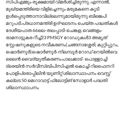
സിപിഎമ്മും രൂക്ഷമായി വിമര്‍ശിച്ചിരുന്നു. എന്നാൽ,
മുഖ്യമന്ത്രിയെ വിളിച്ചെന്നും മരുമകനെ കൂടി
ഉള്‍പ്പെടുത്താനാവില്ലെന്നുമായിരുന്നു ബിജെപി
മറുപടി.പ്രധാനമന്ത്രി ഉദ്ഘാടനം ചെയ്ത പദ്ധതികള്‍
ദേശീയപാത 66ലെ-തലപ്പാടി-ചെങ്കള, വെങ്ങളം-
രാമനാട്ടുകര റീച്ച്23 PMSGY റോഡുകള്‍3 അമൃത്
സ്റ്റേഷനുകളുടെ നവീകരണം(ചങ്ങനാശ്ശേരി, കുറ്റിപ്പുറം,
ഷൊര്‍ണൂര്‍)ഷൊര്‍ണൂര്‍-നിലമ്പൂര്‍ റോഡ് റെയിൽവെ
ലൈൻ വൈദ്യുതീകരണംപാലക്കാട്- പൊള്ളാച്ചി
ട്രെയിൻ സര്‍വീസ്ബിപിസിഎൽ കൊച്ചി റിഫൈനറി
പോളിപ്രൊപ്പിലിൻ യൂണിറ്റ് ശിലാസ്ഥാപനം വെസ്റ്റ്
കല്ലട 50 മെഗാവാട്ട് ഫ്ലോട്ടിങ് സോളാര്‍ പദ്ധതി
ശിലാസ്ഥാപനം