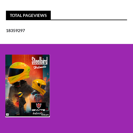
TOTAL PAGEVIEWS
1
8
3
5
9
2
9
7