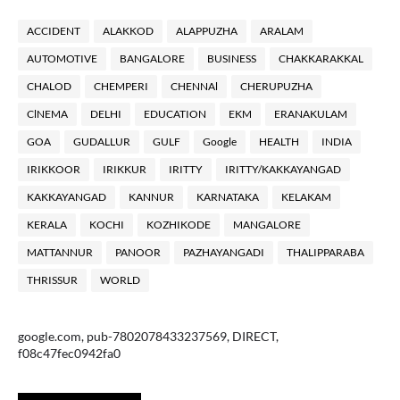
ACCIDENT
ALAKKOD
ALAPPUZHA
ARALAM
AUTOMOTIVE
BANGALORE
BUSINESS
CHAKKARAKKAL
CHALOD
CHEMPERI
CHENNAl
CHERUPUZHA
ClNEMA
DELHI
EDUCATION
EKM
ERANAKULAM
GOA
GUDALLUR
GULF
Google
HEALTH
INDIA
IRIKKOOR
IRIKKUR
IRITTY
IRITTY/KAKKAYANGAD
KAKKAYANGAD
KANNUR
KARNATAKA
KELAKAM
KERALA
KOCHI
KOZHIKODE
MANGALORE
MATTANNUR
PANOOR
PAZHAYANGADI
THALIPPARABA
THRISSUR
WORLD
google.com, pub-7802078433237569, DIRECT,
f08c47fec0942fa0