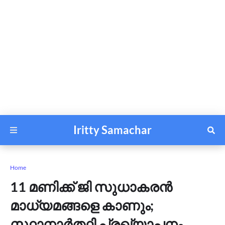
Iritty Samachar
Home
11 മണിക്ക് ജി സുധാകരൻ
മാധ്യമങ്ങളെ കാണും;
സ്ഥാനാർത്ഥി പ്രഖ്യാപനം