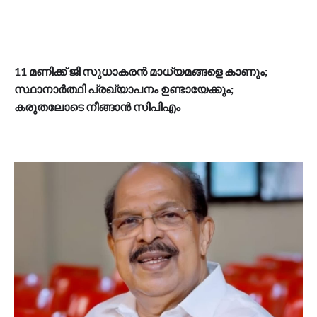
11 മണിക്ക് ജി സുധാകരൻ മാധ്യമങ്ങളെ കാണും;
സ്ഥാനാർത്ഥി പ്രഖ്യാപനം ഉണ്ടായേക്കും;
കരുതലോടെ നീങ്ങാൻ സിപിഎം