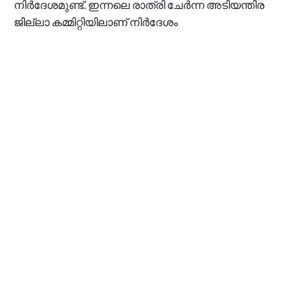
നിർദേശമുണ്ട്. ഇന്നലെ രാത്രി ചേർന്ന അടിയന്തിര
ജില്ലാ കമ്മിറ്റിയിലാണ് നിർദേശം