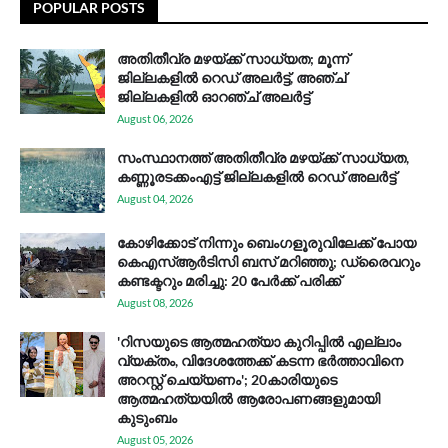
POPULAR POSTS
അതിതീവ്ര മഴയ്ക്ക് സാധ്യത; മൂന്ന്
ജില്ലകളിൽ റെഡ് അലർട്ട്, അഞ്ച്
ജില്ലകളിൽ ഓറഞ്ച് അലർട്ട്
August 06, 2026
സം​സ്ഥാ​ന​ത്ത് അ​തി​തീ​വ്ര മ​ഴ​യ്ക്ക് സാ​ധ്യ​ത,
കണ്ണൂരടക്കംഎ​ട്ട് ജി​ല്ല​ക​ളി​ൽ റെ​ഡ് അ​ലർ​ട്ട്
August 04, 2026
കോഴിക്കോട് നിന്നും ബെംഗളൂരുവിലേക്ക് പോയ
കെഎസ്ആര്‍ടിസി ബസ് മറിഞ്ഞു; ഡ്രൈവറും
കണ്ടക്ടറും മരിച്ചു: 20 പേര്‍ക്ക് പരിക്ക്
August 08, 2026
'റിസയുടെ ആത്മഹത്യാ കുറിപ്പിൽ എല്ലാം
വ്യക്തം, വിദേശത്തേക്ക് കടന്ന ഭർത്താവിനെ
അറസ്റ്റ് ചെയ്യണം'; 20കാരിയുടെ
ആത്മഹത്യയിൽ ആരോപണങ്ങളുമായി
കുടുംബം
August 05, 2026