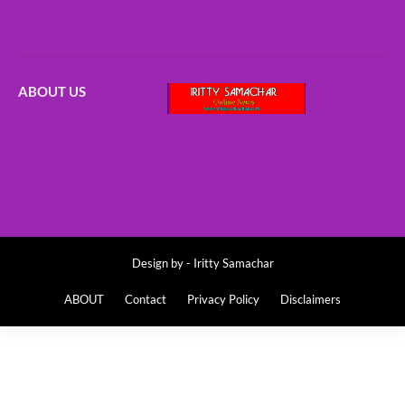
ABOUT US
Design by -
Iritty Samachar
ABOUT
Contact
Privacy Policy
Disclaimers