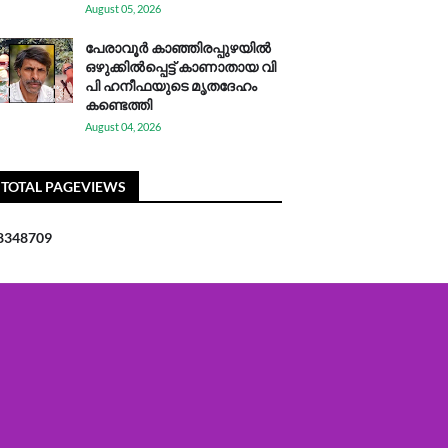
August 05, 2026
പേരാവൂർ കാഞ്ഞിരപ്പുഴയിൽ
ഒഴുക്കിൽപ്പെട്ട് കാണാതായ വി
പി ഹനീഫയുടെ മൃതദേഹം
കണ്ടെത്തി
August 04, 2026
TOTAL PAGEVIEWS
8
3
4
8
7
0
9