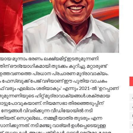
ായ മൂന്നാം ഭരണം ലക്ഷ്യമിട്ട് ഇടതുമുന്നണി
ന് ഔദ്യോഗികമായി തുടക്കം കുറിച്ചു. മറ്റാരുണ്ട്
്തവണത്തെ പ്രധാന പ്രചാരണ മുദ്രാവാക്യം.
 ഫേസ്ബുക്ക് പേജ് വഴിയാണ് ഈ പുതിയ വാചകം
 വരും എല്ലാം ശരിയാകും' എന്നും 2021-ൽ 'ഉറപ്പാണ്
ുന്നണിയുടെ ഹിറ്റ് മുദ്രാവാക്യങ്ങൾ.ശക്തമായ
്ടുപോവുകയാണ്. നിയമസഭാ തിരഞ്ഞെടുപ്പിന്
നേട്ടങ്ങൾ വിവരിക്കുന്ന വീഡിയോയിൽ നടി
്. സെറ്റല്ലേ... നമ്മളീ യാത്ര തുടരും എന്ന
്കുന്നത്. നടി മഞ്ജു വാര്യർ ഉൾപ്പെടെയുള്ള
ട്. സ്കൂളുകൾ, ആശുപത്രികൾ, വാട്ടർ മെട്രോ, ക്ഷേമ