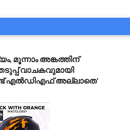
, മൂന്നാം അങ്കത്തിന്
ടുപ്പ് വാചകവുമായി
ണ്ട് എൽഡിഎഫ് അല്ലാതെ'