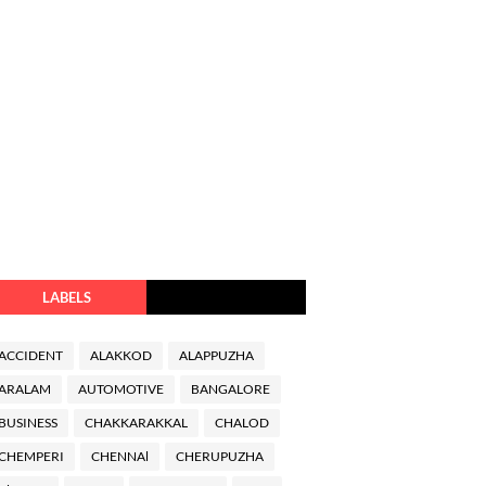
LABELS
ACCIDENT
ALAKKOD
ALAPPUZHA
ARALAM
AUTOMOTIVE
BANGALORE
BUSINESS
CHAKKARAKKAL
CHALOD
CHEMPERI
CHENNAl
CHERUPUZHA