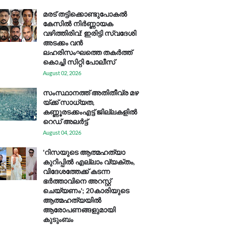
മരട് തട്ടിക്കൊണ്ടുപോകൽ
കേസിൽ നിർണ്ണായക
വഴിത്തിരിവ്: ഇരിട്ടി സ്വദേശി
അടക്കം വൻ
ലഹരിസംഘത്തെ തകർത്ത്
കൊച്ചി സിറ്റി പോലീസ്
August 02, 2026
സം​സ്ഥാ​ന​ത്ത് അ​തി​തീ​വ്ര മ​ഴ​
യ്ക്ക് സാ​ധ്യ​ത,
കണ്ണൂരടക്കംഎ​ട്ട് ജി​ല്ല​ക​ളി​ൽ
റെ​ഡ് അ​ലർ​ട്ട്
August 04, 2026
'റിസയുടെ ആത്മഹത്യാ
കുറിപ്പിൽ എല്ലാം വ്യക്തം,
വിദേശത്തേക്ക് കടന്ന
ഭർത്താവിനെ അറസ്റ്റ്
ചെയ്യണം'; 20കാരിയുടെ
ആത്മഹത്യയിൽ
ആരോപണങ്ങളുമായി
കുടുംബം