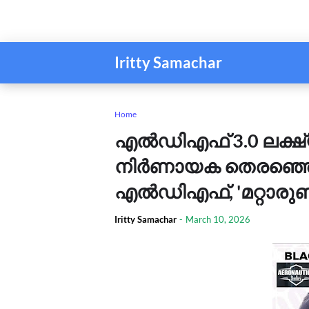
Iritty Samachar
Home
എൽഡിഎഫ് 3.0 ലക്ഷ്യം
നിര്‍ണായക തെരഞ്ഞെ
എൽഡിഎഫ്, 'മറ്റാരു
Iritty Samachar
-
March 10, 2026