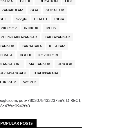
ClNEMA
DELHI
EDUCATION
EKM
ERANAKULAM
GOA
GUDALLUR
GULF
Google
HEALTH
INDIA
IRIKKOOR
IRIKKUR
IRITTY
IRITTY/KAKKAYANGAD
KAKKAYANGAD
KANNUR
KARNATAKA
KELAKAM
KERALA
KOCHI
KOZHIKODE
MANGALORE
MATTANNUR
PANOOR
PAZHAYANGADI
THALIPPARABA
THRISSUR
WORLD
oogle.com, pub-7802078433237569, DIRECT,
08c47fec0942fa0
POPULAR POSTS