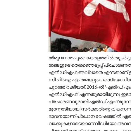
തിരുവനന്തപുരം: കേരളത്തിൽ തുടർച്ചയ
തങ്ങളുടെ തെരഞ്ഞെടുപ്പ് പ്രചാരണത്തി
എൽഡിഎഫ് അല്ലാതെ എന്നതാണ് ഇത
സി.പി.ഐ.എം തങ്ങളുടെ ഔദ്യോഗിക
പുറത്തിറക്കിയത്. 2016-ൽ 'എൽഡിഎഫ്
എൽഡിഎഫ്' എന്നതുമായിരുന്നു ഇടതുമ
പ്രചാരണവുമായി എൽഡിഎഫ് മുന്നോട
മുന്നോടിയായി സർക്കാരിന്റെ വികസന 
ഭാവനയാണ് പ്രധാന വേഷത്തിൽ എത്തിയത
വാക്കുകളോടെയാണ് വീഡിയോ അവസാനിക
പ്രമുഖർ ഈ വീഡിയോ പങ്കുവെച്ചിട്ടുണ്