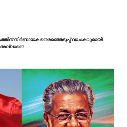
കത്തിന് നിര്‍ണായക തെരഞ്ഞെടുപ്പ് വാചകവുമായി
 അല്ലാതെ'