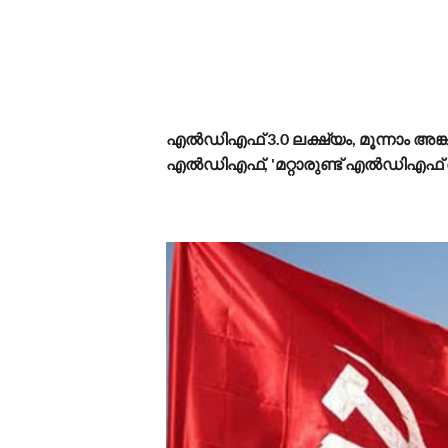
എൽഡിഎഫ് 3.0 ലക്ഷ്യം, മൂന്നാം അങ്
എൽഡിഎഫ്, 'മറ്റാരുണ്ട് എൽഡിഎഫ്