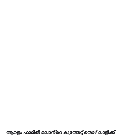
ആറളം ഫാമിൽ മലാൻ്റെ കുത്തേറ്റ് തൊഴിലാളിക്ക്