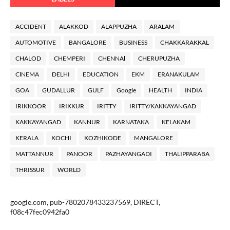
ACCIDENT
ALAKKOD
ALAPPUZHA
ARALAM
AUTOMOTIVE
BANGALORE
BUSINESS
CHAKKARAKKAL
CHALOD
CHEMPERI
CHENNAl
CHERUPUZHA
ClNEMA
DELHI
EDUCATION
EKM
ERANAKULAM
GOA
GUDALLUR
GULF
Google
HEALTH
INDIA
IRIKKOOR
IRIKKUR
IRITTY
IRITTY/KAKKAYANGAD
KAKKAYANGAD
KANNUR
KARNATAKA
KELAKAM
KERALA
KOCHI
KOZHIKODE
MANGALORE
MATTANNUR
PANOOR
PAZHAYANGADI
THALIPPARABA
THRISSUR
WORLD
google.com, pub-7802078433237569, DIRECT,
f08c47fec0942fa0