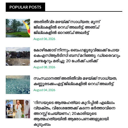
POPULAR POSTS
അതിതീവ്ര മഴയ്ക്ക് സാധ്യത; മൂന്ന്
ജില്ലകളിൽ റെഡ് അലർട്ട്, അഞ്ച്
ജില്ലകളിൽ ഓറഞ്ച് അലർട്ട്
August 06, 2026
കോഴിക്കോട് നിന്നും ബെംഗളൂരുവിലേക്ക് പോയ
കെഎസ്ആര്‍ടിസി ബസ് മറിഞ്ഞു; ഡ്രൈവറും
കണ്ടക്ടറും മരിച്ചു: 20 പേര്‍ക്ക് പരിക്ക്
August 08, 2026
സം​സ്ഥാ​ന​ത്ത് അ​തി​തീ​വ്ര മ​ഴ​യ്ക്ക് സാ​ധ്യ​ത,
കണ്ണൂരടക്കംഎ​ട്ട് ജി​ല്ല​ക​ളി​ൽ റെ​ഡ് അ​ലർ​ട്ട്
August 04, 2026
'റിസയുടെ ആത്മഹത്യാ കുറിപ്പിൽ എല്ലാം
വ്യക്തം, വിദേശത്തേക്ക് കടന്ന ഭർത്താവിനെ
അറസ്റ്റ് ചെയ്യണം'; 20കാരിയുടെ
ആത്മഹത്യയിൽ ആരോപണങ്ങളുമായി
കുടുംബം