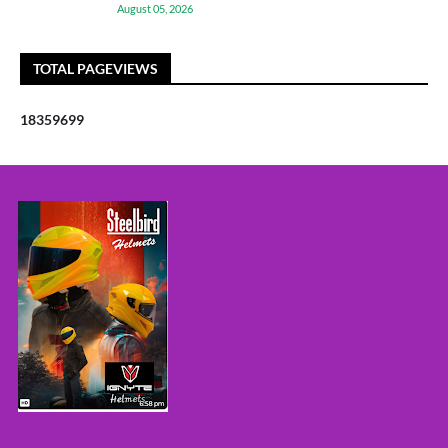
August 05, 2026
TOTAL PAGEVIEWS
1
8
3
5
9
6
9
9