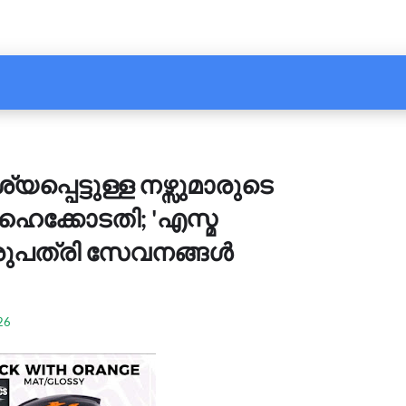
പ്പെട്ടുള്ള നഴ്സുമാരുടെ
ഹൈക്കോടതി; 'എസ്മ
ുപത്രി സേവനങ്ങള്‍
26