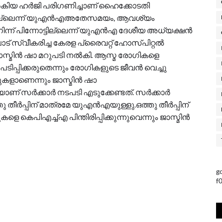
 ഹർജി പരിഗണിച്ചാണ് ഹൈക്കോടതി
ോട്ടില്ലെന്ന് യുഎൻഎഅതേസമയം, ആവശ്യം
ന്ന് പിന്നോട്ടില്ലെന്ന് യുഎൻഎ ദേശീയ അധ്യക്ഷൻ
് സ്വീകരിച്ച കേരള പ്രൈവറ്റ് ഹോസ്പിറ്റൽ
സ്മിൻ ഷാ മറുപടി നൽകി. ആസ്മ രോഗികളെ
ടിപ്പിക്കരുതെന്നും രോഗികളുടെ ജീവൻ വെച്ചു
റുകളാണെന്നും ജാസ്മിൻ ഷാ
യാണ് സർക്കാർ നടപടി എടുക്കേണ്ടത്. സർക്കാർ
തു തീർപ്പിന് മാത്രമേ യുഎൻഎയുള്ളു.ഒത്തു തീർപ്പിന്
 കെപിഎച്ച്എ പിന്തിരിപ്പിക്കുന്നുവെന്നും ജാസ്മിൻ
g
f