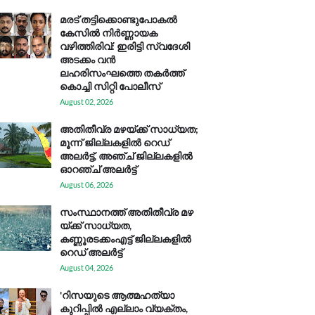
മരട് തട്ടിക്കൊണ്ടുപോകൽ
കേസിൽ നിർണ്ണായക
വഴിത്തിരിവ്: ഇരിട്ടി സ്വദേശി
അടക്കം വൻ
ലഹരിസംഘത്തെ തകർത്ത്
കൊച്ചി സിറ്റി പോലീസ്
August 02, 2026
അതിതീവ്ര മഴയ്ക്ക് സാധ്യത;
മൂന്ന് ജില്ലകളിൽ റെഡ്
അലർട്ട്, അഞ്ച് ജില്ലകളിൽ
ഓറഞ്ച് അലർട്ട്
August 06, 2026
സം​സ്ഥാ​ന​ത്ത് അ​തി​തീ​വ്ര മ​ഴ​
യ്ക്ക് സാ​ധ്യ​ത,
കണ്ണൂരടക്കംഎ​ട്ട് ജി​ല്ല​ക​ളി​ൽ
റെ​ഡ് അ​ലർ​ട്ട്
August 04, 2026
'റിസയുടെ ആത്മഹത്യാ
കുറിപ്പിൽ എല്ലാം വ്യക്തം,