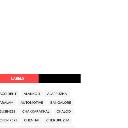
LABELS
ACCIDENT
ALAKKOD
ALAPPUZHA
ARALAM
AUTOMOTIVE
BANGALORE
BUSINESS
CHAKKARAKKAL
CHALOD
CHEMPERI
CHENNAl
CHERUPUZHA