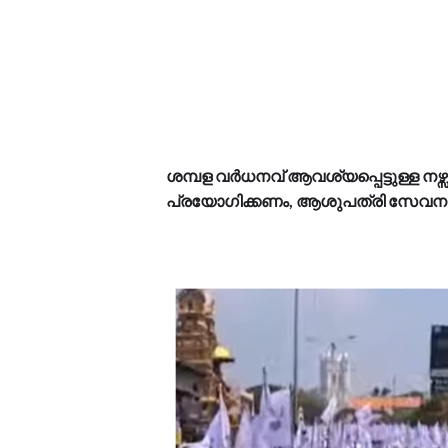
ശമ്പള വര്‍ധനവ് ആവശ്യപ്പെട്ടുള്ള നഴ
പ്രയോഗിക്കണം, ആശുപത്രി സേവനങ്ങള