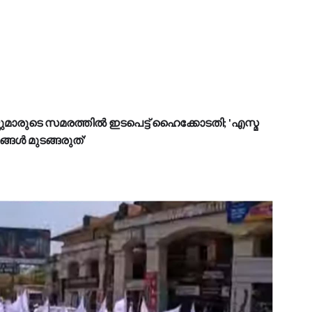
്സുമാരുടെ സമരത്തിൽ ഇടപെട്ട് ഹൈക്കോടതി; 'എസ്മ
്‍ മുടങ്ങരുത്'