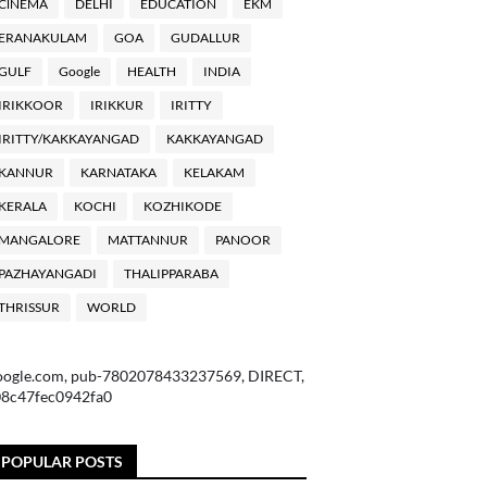
ClNEMA
DELHI
EDUCATION
EKM
ERANAKULAM
GOA
GUDALLUR
GULF
Google
HEALTH
INDIA
IRIKKOOR
IRIKKUR
IRITTY
IRITTY/KAKKAYANGAD
KAKKAYANGAD
KANNUR
KARNATAKA
KELAKAM
KERALA
KOCHI
KOZHIKODE
MANGALORE
MATTANNUR
PANOOR
PAZHAYANGADI
THALIPPARABA
THRISSUR
WORLD
oogle.com, pub-7802078433237569, DIRECT,
08c47fec0942fa0
POPULAR POSTS