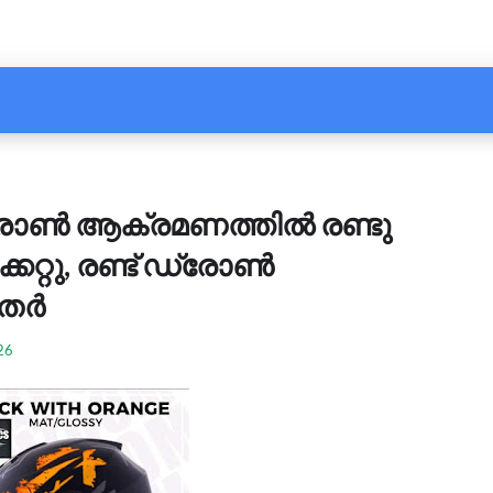
്രോൺ ആക്രമണത്തിൽ രണ്ടു
കേറ്റു, രണ്ട് ഡ്രോൺ
ൃതർ
26