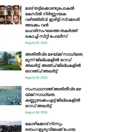
മരട് തട്ടിക്കൊണ്ടുപോകൽ
കേസിൽ നിർണ്ണായക
വഴിത്തിരിവ്: ഇരിട്ടി സ്വദേശി
അടക്കം വൻ
ലഹരിസംഘത്തെ തകർത്ത്
കൊച്ചി സിറ്റി പോലീസ്
August 02, 2026
അതിതീവ്ര മഴയ്ക്ക് സാധ്യത;
മൂന്ന് ജില്ലകളിൽ റെഡ്
അലർട്ട്, അഞ്ച് ജില്ലകളിൽ
ഓറഞ്ച് അലർട്ട്
August 06, 2026
സം​സ്ഥാ​ന​ത്ത് അ​തി​തീ​വ്ര മ​ഴ​
യ്ക്ക് സാ​ധ്യ​ത,
കണ്ണൂരടക്കംഎ​ട്ട് ജി​ല്ല​ക​ളി​ൽ
റെ​ഡ് അ​ലർ​ട്ട്
August 04, 2026
കോഴിക്കോട് നിന്നും
ബെംഗളൂരുവിലേക്ക് പോയ