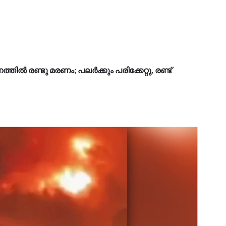
 രണ്ടു മരണം; പലർക്കും പരിക്കേറ്റു, രണ്ട്