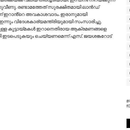
വീണു. രണ്ടാമത്തേത് സുരക്ഷിതമായി ലാൻഡ്
െന്ന് ഇറാൻ്റെ അവകാശവാദം. ഇരാനുമായി
 ഇന്നും വിദേശകാര്യമന്ത്രിയുമായി സംസാരിച്ചു.
യുള്ള കൂട്ടായ്മകൾ ഇറാനെതിരായ ആക്രമണങ്ങളെ
 ഇടപെടുകയും ചെയ്യണമെന്ന് എസ്. ജയശങ്കറോട്
g
f