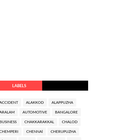
LABELS
ACCIDENT
ALAKKOD
ALAPPUZHA
ARALAM
AUTOMOTIVE
BANGALORE
BUSINESS
CHAKKARAKKAL
CHALOD
CHEMPERI
CHENNAl
CHERUPUZHA