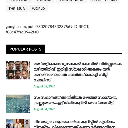
THRISSUR
WORLD
google.com, pub-7802078433237569, DIRECT,
f08c47fec0942fa0
POPULAR POSTS
മരട് തട്ടിക്കൊണ്ടുപോകൽ കേസിൽ നിർണ്ണായക
വഴിത്തിരിവ്: ഇരിട്ടി സ്വദേശി അടക്കം വൻ
ലഹരിസംഘത്തെ തകർത്ത് കൊച്ചി സിറ്റി
പോലീസ്
August 02, 2026
സം​സ്ഥാ​ന​ത്ത് അ​തി​തീ​വ്ര മ​ഴ​യ്ക്ക് സാ​ധ്യ​ത,
കണ്ണൂരടക്കംഎ​ട്ട് ജി​ല്ല​ക​ളി​ൽ റെ​ഡ് അ​ലർ​ട്ട്
August 04, 2026
'റിസയുടെ ആത്മഹത്യാ കുറിപ്പിൽ എല്ലാം
വ്യക്തം, വിദേശത്തേക്ക് കടന്ന ഭർത്താവിനെ