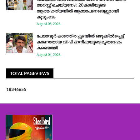
അറസ്റ്റ് ചെയ്യണം'; 20കാരിയുടെ
ആത്മഹത്യയിൽ ആരോപണങ്ങളുമായി
കുടുംബം
August 05, 2026
പേരാവൂർ കാഞ്ഞിരപ്പുഴയിൽ ഒഴുക്കിൽപ്പെട്ട്
കാണാതായ വി പി ഹനീഫയുടെ മൃതദേഹം
കണ്ടെത്തി
August 04, 2026
TOTAL PAGEVIEWS
1
8
3
4
6
6
5
5