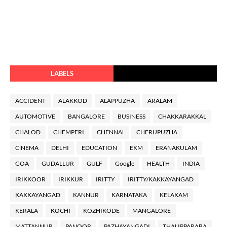
LABELS
ACCIDENT
ALAKKOD
ALAPPUZHA
ARALAM
AUTOMOTIVE
BANGALORE
BUSINESS
CHAKKARAKKAL
CHALOD
CHEMPERI
CHENNAl
CHERUPUZHA
ClNEMA
DELHI
EDUCATION
EKM
ERANAKULAM
GOA
GUDALLUR
GULF
Google
HEALTH
INDIA
IRIKKOOR
IRIKKUR
IRITTY
IRITTY/KAKKAYANGAD
KAKKAYANGAD
KANNUR
KARNATAKA
KELAKAM
KERALA
KOCHI
KOZHIKODE
MANGALORE
MATTANNUR
PANOOR
PAZHAYANGADI
THALIPPARABA