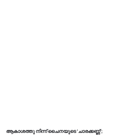
ആകാശത്തു നിന്ന് ചൈനയുടെ 'ചാരക്കണ്ണ്';