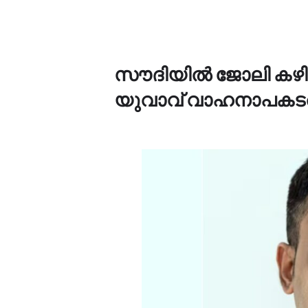
സൗദിയിൽ ജോലി കഴിഞ്
യുവാവ് വാഹനാപകടത്ത