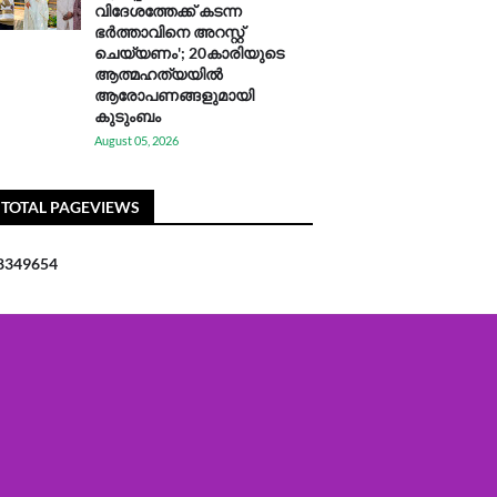
വിദേശത്തേക്ക് കടന്ന
ഭർത്താവിനെ അറസ്റ്റ്
ചെയ്യണം'; 20കാരിയുടെ
ആത്മഹത്യയിൽ
ആരോപണങ്ങളുമായി
കുടുംബം
August 05, 2026
TOTAL PAGEVIEWS
8
3
4
9
6
5
4