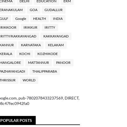
ClNEMA
DELHI
EDUCATION
EKM
ERANAKULAM
GOA
GUDALLUR
GULF
Google
HEALTH
INDIA
IRIKKOOR
IRIKKUR
IRITTY
IRITTY/KAKKAYANGAD
KAKKAYANGAD
KANNUR
KARNATAKA
KELAKAM
KERALA
KOCHI
KOZHIKODE
MANGALORE
MATTANNUR
PANOOR
PAZHAYANGADI
THALIPPARABA
THRISSUR
WORLD
oogle.com, pub-7802078433237569, DIRECT,
08c47fec0942fa0
POPULAR POSTS