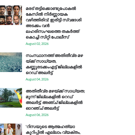
മരട് തട്ടിക്കൊണ്ടുപോകൽ
കേസിൽ നിർണ്ണായക
വഴിത്തിരിവ്: ഇരിട്ടി സ്വദേശി
അടക്കം വൻ
ലഹരിസംഘത്തെ തകർത്ത്
കൊച്ചി സിറ്റി പോലീസ്
August 02, 2026
സം​സ്ഥാ​ന​ത്ത് അ​തി​തീ​വ്ര മ​ഴ​
യ്ക്ക് സാ​ധ്യ​ത,
കണ്ണൂരടക്കംഎ​ട്ട് ജി​ല്ല​ക​ളി​ൽ
റെ​ഡ് അ​ലർ​ട്ട്
August 04, 2026
അതിതീവ്ര മഴയ്ക്ക് സാധ്യത;
മൂന്ന് ജില്ലകളിൽ റെഡ്
അലർട്ട്, അഞ്ച് ജില്ലകളിൽ
ഓറഞ്ച് അലർട്ട്
August 06, 2026
'റിസയുടെ ആത്മഹത്യാ
കുറിപ്പിൽ എല്ലാം വ്യക്തം,