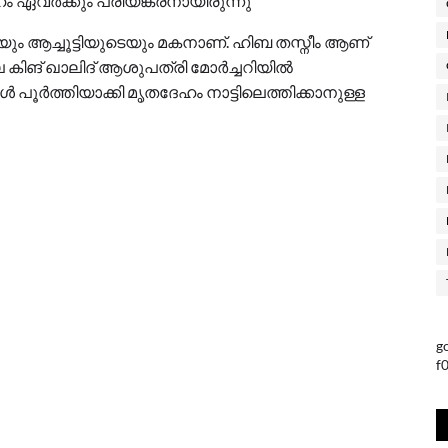
ഹം ഏവർക്കും പ്രിയങ്കരനായിരുന്നു
 ആച്ചൂട്ടിയുടെയും മകനാണ്. ഹിബ തസ്നീം ആണ്
 കിങ് ഖാലിദ് ആശുപത്രി മോർച്ചറിയിൽ
ൾ പൂർത്തിയാക്കി മൃതദേഹം നാട്ടിലെത്തിക്കാനുള്ള
g
f