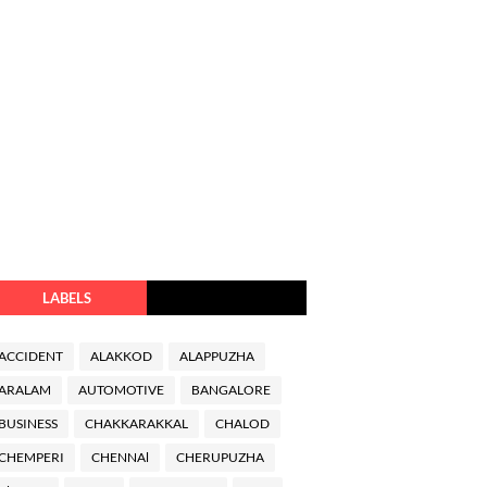
LABELS
ACCIDENT
ALAKKOD
ALAPPUZHA
ARALAM
AUTOMOTIVE
BANGALORE
BUSINESS
CHAKKARAKKAL
CHALOD
CHEMPERI
CHENNAl
CHERUPUZHA