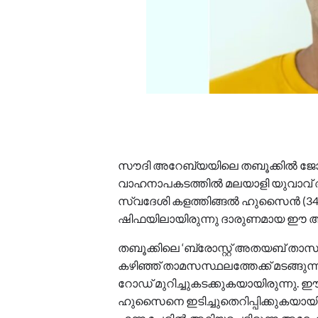
സൗദി അറേബ്യയിലെ തബൂക്കിൽ ജോലി 
വാഹനാപകടത്തിൽ മലയാളി യുവാവ് അന്തര
സ്വദേശി കളത്തിങ്ങൽ ഹുസൈൻ (34) ആ
ഷിഫയിലായിരുന്നു ദാരുണമായ ഈ അ
തബൂക്കിലെ ‘ബ്രോസ്റ്റ് അതയബ് താസ
കഴിഞ്ഞ് താമസസ്ഥലത്തേക്ക് മടങ്ങുന
റോഡ് മുറിച്ചുകടക്കുകയായിരുന്ന
ഹുസൈനെ ഇടിച്ചുതെറിപ്പിക്കുകയായിരു