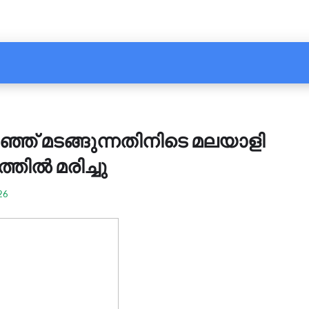
ഞ് മടങ്ങുന്നതിനിടെ മലയാളി
ിൽ മരിച്ചു
26