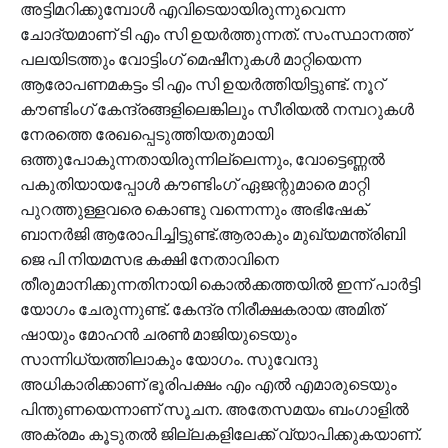
അട്ടിമറിക്കുമ്പോൾ എവിടെയായിരുന്നുവെന്ന
ചോദ്യമാണ് ടി എം സി ഉയർത്തുന്നത്. സംസ്ഥാനത്ത്
പലയിടത്തും വോട്ടിംഗ് മെഷീനുകൾ മാറ്റിയെന്ന
ആരോപണമകട്ടം ടി എം സി ഉയർത്തിയിട്ടുണ്ട്. നൂറ്
കൗണ്ടിംഗ് കേന്ദ്രങ്ങളിലെങ്കിലും സീരിയൽ നമ്പറുകൾ
നേരത്തെ രേഖപ്പെടുത്തിയതുമായി
ഒത്തുപോകുന്നതായിരുന്നില്ലെന്നും, വോട്ടെണ്ണൽ
പകുതിയായപ്പോൾ കൗണ്ടിംഗ് ഏജന്റുമാരെ മാറ്റി
പുറത്തുള്ളവരെ കൊണ്ടു വന്നെന്നും അഭിഷേക്
ബാനർജി ആരോപിച്ചിട്ടുണ്ട്.ആരാകും മുഖ്യമന്ത്രിബി
ജെ പി നിയമസഭ കക്ഷി നേതാവിനെ
തീരുമാനിക്കുന്നതിനായി കൊൽക്കത്തയിൽ ഇന്ന് പാർട്ടി
യോഗം ചേരുന്നുണ്ട്. കേന്ദ്ര നിരീക്ഷകരായ അമിത്
ഷായും മോഹൻ ചരൺ മാജിയുടെയും
സാന്നിധ്യത്തിലാകും യോഗം. സുവേന്ദു
അധികാരിക്കാണ് ഭൂരിപക്ഷം എം എൽ എമാരുടെയും
പിന്തുണയെന്നാണ് സൂചന. അതേസമയം ബം​ഗാളിൽ
അക്രമം കൂടുതൽ ജില്ലകളിലേക്ക് വ്യാപിക്കുകയാണ്.