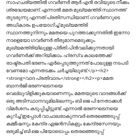
സാഹചര്യത്തിൽ ​ഗവർണർ ആർ എൻ രവിയുടെ നീക്കം
ശ്രദ്ധേയമാണ്. എന്നാൽ മമത മുഖ്യമന്ത്രി സ്ഥാനത്ത്
തുടരുന്നു എന്നത് പ്രതിസന്ധിയാണ്. ​ഗവർണറുടെ
അധികാരം ഉപയോ​ഗിച്ച് മുഖ്യമന്ത്രി
സ്ഥാനത്തുനിന്നും മമതയെ പുറത്താക്കുന്നതിൽ ഇന്നോ
നാളെയോ ​ഗവർണർ തീരുമാനമെടുക്കും.
മുഖ്യമന്ത്രിയിലുള്ള പ്രീതി ​പിൻവലിക്കുന്നതായി ​
ഗവർണർക്ക് അറിയിക്കാം. ഹ്രസ്വ കാലത്തേക്ക്
രാഷ്ട്രപതി ഭരണം ഏർപ്പെടുത്തുന്നത് പോലുള്ള നടപടി
വേണമോ എന്നതടക്കം ചർച്ചയിലുണ്ട്.</p><h2>
<strong>വാദ പ്രതിവാദം</strong></h2><p>മമത
ബാനർജി ഭരണഘടനയെ
വെല്ലുവിളിക്കുകയാണെന്നും, മമതയുടെ വാദങ്ങൾക്ക്
ഒരു അടിസ്ഥാനവുമില്ലെന്നും ബി ജെ പി നേതാക്കൾ
വിമർശനം കടുപ്പിച്ചിട്ടുണ്ട്. എന്നാൽ ഭരണഘടനയെ
കുറിച്ച് ഇപ്പോൾ വാചാലരാകുന്നവർ തെരഞ്ഞെടുപ്പ്
കമ്മീഷനും കേന്ദ്ര ഏജൻസികളും കേന്ദ്രസേനയും
ഒരുമിച്ച് ബി ജെ പിയോടൊപ്പം തെരഞ്ഞെടുപ്പ്