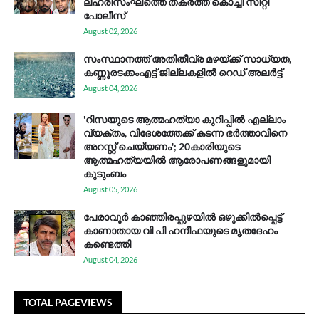
ലഹരിസംഘത്തെ തകർത്ത് കൊച്ചി സിറ്റി
പോലീസ്
August 02, 2026
സം​സ്ഥാ​ന​ത്ത് അ​തി​തീ​വ്ര മ​ഴ​യ്ക്ക് സാ​ധ്യ​ത,
കണ്ണൂരടക്കംഎ​ട്ട് ജി​ല്ല​ക​ളി​ൽ റെ​ഡ് അ​ലർ​ട്ട്
August 04, 2026
'റിസയുടെ ആത്മഹത്യാ കുറിപ്പിൽ എല്ലാം
വ്യക്തം, വിദേശത്തേക്ക് കടന്ന ഭർത്താവിനെ
അറസ്റ്റ് ചെയ്യണം'; 20കാരിയുടെ
ആത്മഹത്യയിൽ ആരോപണങ്ങളുമായി
കുടുംബം
August 05, 2026
പേരാവൂർ കാഞ്ഞിരപ്പുഴയിൽ ഒഴുക്കിൽപ്പെട്ട്
കാണാതായ വി പി ഹനീഫയുടെ മൃതദേഹം
കണ്ടെത്തി
August 04, 2026
TOTAL PAGEVIEWS