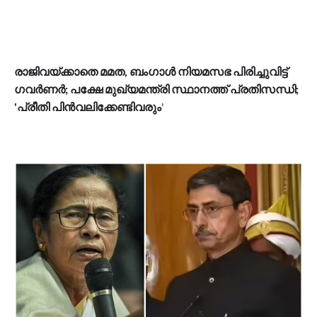
രാജിവയ്ക്കാതെ മമത, ബംഗാൾ നിയമസഭ പിരിച്ചുവിട്ട്
ഗവർണർ; പക്ഷേ മുഖ്യമന്ത്രി സ്ഥാനത്ത് പ്രതിസന്ധി;
'പ്രീതി പിൻവലിക്കേണ്ടിവരും
'