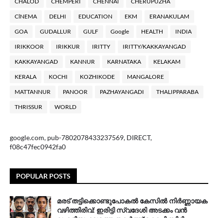
CHALOD
CHEMPERI
CHENNAl
CHERUPUZHA
ClNEMA
DELHI
EDUCATION
EKM
ERANAKULAM
GOA
GUDALLUR
GULF
Google
HEALTH
INDIA
IRIKKOOR
IRIKKUR
IRITTY
IRITTY/KAKKAYANGAD
KAKKAYANGAD
KANNUR
KARNATAKA
KELAKAM
KERALA
KOCHI
KOZHIKODE
MANGALORE
MATTANNUR
PANOOR
PAZHAYANGADI
THALIPPARABA
THRISSUR
WORLD
google.com, pub-7802078433237569, DIRECT,
f08c47fec0942fa0
POPULAR POSTS
മരട് തട്ടിക്കൊണ്ടുപോകൽ കേസിൽ നിർണ്ണായക
വഴിത്തിരിവ്: ഇരിട്ടി സ്വദേശി അടക്കം വൻ