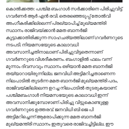
കൊൽക്കത്ത: പശ്ചിമ ബംഗാൾ സർക്കാരിനെ പിരിച്ചുവിട്ട്
ഗവർണർ ആർ എൻ രവി. തെരഞ്ഞെടുപ്പ് തോൽവി
അംഗീകരിക്കില്ലെന്ന് പ്രഖ്യാപിച്ച് മുഖ്യമന്ത്രി
സ്ഥാനം രാജിവയ്ക്കാൻ മമത ബാനർജി
കൂട്ടാക്കാതിരിക്കുന്ന സാഹചര്യത്തിലാണ് ഗവർണറുടെ
നടപടി. നിയമസഭയുടെ കാലാവധി
അവസാനിച്ചതിനാലാണ് പിരിച്ചുവിട്ടതെന്നാണ്
ഗവർണറുടെ വിശദീകരണം. ബംഗാളിൽ ഫലം വന്ന്
മൂന്നാം ദിവസവും സ്ഥാനം ഒഴിയാൻ മമത ബാനർജി
തയ്യാറായിരുന്നില്ല. ജനവിധി അട്ടിമറിച്ചതാണെന്ന
നിലപാടിൽ തുടർന്ന മമത ബാനർജി മുഖ്യമന്ത്രി പദം,
രാജിവയ്ക്കില്ലെന്ന ഉറച്ച നിലപാടിൽ തുടരുകയാണ്.
പശ്ചിമബം​ഗാൾ നിയമസഭയുടെ കാലാവധി ഇന്ന്
അവസാനിക്കുമ്പോഴാണ് പിരിച്ചു വിട്ടുകൊണ്ടുള്ള ​
ഗവർണറുടെ ഉത്തരവ്. ജനവിധി ബി ജെ പി
അട്ടിമറിച്ചെന്ന് ആരോപിക്കുന്ന മമത ബാനർജി
മുഖ്യമന്ത്രി സ്ഥാനം ഇതുവരെ രാജിവച്ചിട്ടില്ല. ഈ