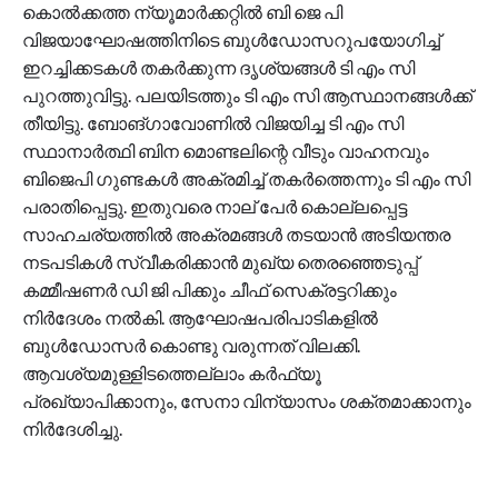
കൊൽക്കത്ത ന്യൂമാർക്കറ്റിൽ ബി ജെ പി
വിജയാഘോഷത്തിനിടെ ബുൾഡോസറുപയോ​ഗിച്ച്
ഇറച്ചിക്കടകൾ തകർക്കുന്ന ദൃശ്യങ്ങൾ ടി എം സി
പുറത്തുവിട്ടു. പലയിടത്തും ടി എം സി ആസ്ഥാനങ്ങൾക്ക്
തീയിട്ടു. ബോങ്​ഗാവോണിൽ വിജയിച്ച ടി എം സി
സ്ഥാനാർത്ഥി ബിന മൊണ്ടലിന്റെ വീടും വാഹനവും
ബിജെപി ​ഗുണ്ടകൾ അക്രമിച്ച് തകർത്തെന്നും ടി എം സി
പരാതിപ്പെട്ടു. ഇതുവരെ നാല് പേർ കൊല്ലപ്പെട്ട
സാഹചര്യത്തിൽ അക്രമങ്ങൾ തടയാൻ അടിയന്തര
നടപടികൾ സ്വീകരിക്കാൻ മുഖ്യ തെരഞ്ഞെടുപ്പ്
കമ്മീഷണർ ഡി ജി പിക്കും ചീഫ് സെക്രട്ടറിക്കും
നിർദേശം നൽകി. ആഘോഷപരിപാടികളിൽ
ബുൾഡോസർ കൊണ്ടു വരുന്നത് വിലക്കി.
ആവശ്യമുള്ളിടത്തെല്ലാം കർഫ്യൂ
പ്രഖ്യാപിക്കാനും, സേനാ വിന്യാസം ശക്തമാക്കാനും
നിർദേശിച്ചു.