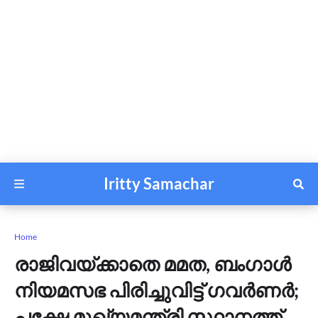
Iritty Samachar
Home
രാജിവയ്ക്കാതെ മമത, ബംഗാൾ
നിയമസഭ പിരിച്ചുവിട്ട് ഗവർണർ;
പക്ഷേ മുഖ്യമന്ത്രി സ്ഥാനത്ത്