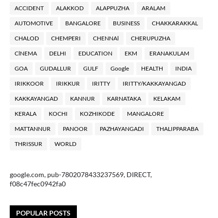
ACCIDENT
ALAKKOD
ALAPPUZHA
ARALAM
AUTOMOTIVE
BANGALORE
BUSINESS
CHAKKARAKKAL
CHALOD
CHEMPERI
CHENNAl
CHERUPUZHA
ClNEMA
DELHI
EDUCATION
EKM
ERANAKULAM
GOA
GUDALLUR
GULF
Google
HEALTH
INDIA
IRIKKOOR
IRIKKUR
IRITTY
IRITTY/KAKKAYANGAD
KAKKAYANGAD
KANNUR
KARNATAKA
KELAKAM
KERALA
KOCHI
KOZHIKODE
MANGALORE
MATTANNUR
PANOOR
PAZHAYANGADI
THALIPPARABA
THRISSUR
WORLD
google.com, pub-7802078433237569, DIRECT,
f08c47fec0942fa0
POPULAR POSTS