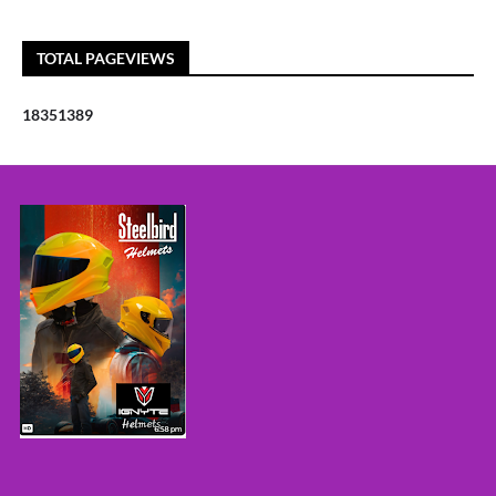
TOTAL PAGEVIEWS
1
8
3
5
1
3
8
9