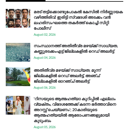
മരട് തട്ടിക്കൊണ്ടുപോകൽ കേസിൽ നിർണ്ണായക
വഴിത്തിരിവ്: ഇരിട്ടി സ്വദേശി അടക്കം വൻ
ലഹരിസംഘത്തെ തകർത്ത് കൊച്ചി സിറ്റി
പോലീസ്
August 02, 2026
സം​സ്ഥാ​ന​ത്ത് അ​തി​തീ​വ്ര മ​ഴ​യ്ക്ക് സാ​ധ്യ​ത,
കണ്ണൂരടക്കംഎ​ട്ട് ജി​ല്ല​ക​ളി​ൽ റെ​ഡ് അ​ലർ​ട്ട്
August 04, 2026
അതിതീവ്ര മഴയ്ക്ക് സാധ്യത; മൂന്ന്
ജില്ലകളിൽ റെഡ് അലർട്ട്, അഞ്ച്
ജില്ലകളിൽ ഓറഞ്ച് അലർട്ട്
August 06, 2026
'റിസയുടെ ആത്മഹത്യാ കുറിപ്പിൽ എല്ലാം
വ്യക്തം, വിദേശത്തേക്ക് കടന്ന ഭർത്താവിനെ
അറസ്റ്റ് ചെയ്യണം'; 20കാരിയുടെ
ആത്മഹത്യയിൽ ആരോപണങ്ങളുമായി
കുടുംബം
August 05, 2026