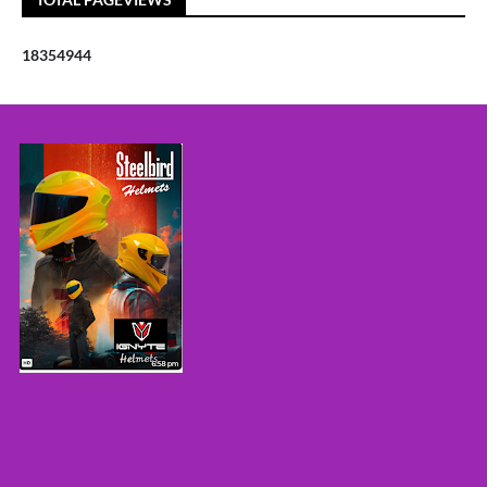
1
8
3
5
4
9
4
4