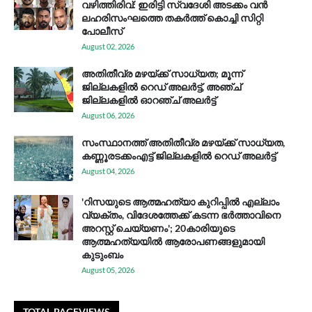
വഴിത്തിരിവ്: ഇരിട്ടി സ്വദേശി അടക്കം വൻ
ലഹരിസംഘത്തെ തകർത്ത് കൊച്ചി സിറ്റി
പോലീസ്
August 02, 2026
അതിതീവ്ര മഴയ്ക്ക് സാധ്യത; മൂന്ന്
ജില്ലകളിൽ റെഡ് അലർട്ട്, അഞ്ച്
ജില്ലകളിൽ ഓറഞ്ച് അലർട്ട്
August 06, 2026
സം​സ്ഥാ​ന​ത്ത് അ​തി​തീ​വ്ര മ​ഴ​യ്ക്ക് സാ​ധ്യ​ത,
കണ്ണൂരടക്കംഎ​ട്ട് ജി​ല്ല​ക​ളി​ൽ റെ​ഡ് അ​ലർ​ട്ട്
August 04, 2026
'റിസയുടെ ആത്മഹത്യാ കുറിപ്പിൽ എല്ലാം
വ്യക്തം, വിദേശത്തേക്ക് കടന്ന ഭർത്താവിനെ
അറസ്റ്റ് ചെയ്യണം'; 20കാരിയുടെ
ആത്മഹത്യയിൽ ആരോപണങ്ങളുമായി
കുടുംബം
August 05, 2026
TOTAL PAGEVIEWS