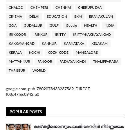
CHALOD
CHEMPERI
CHENNAl
CHERUPUZHA
ClNEMA
DELHI
EDUCATION
EKM
ERANAKULAM
GOA
GUDALLUR
GULF
Google
HEALTH
INDIA
IRIKKOOR
IRIKKUR
IRITTY
IRITTY/KAKKAYANGAD
KAKKAYANGAD
KANNUR
KARNATAKA
KELAKAM
KERALA
KOCHI
KOZHIKODE
MANGALORE
MATTANNUR
PANOOR
PAZHAYANGADI
THALIPPARABA
THRISSUR
WORLD
google.com, pub-7802078433237569, DIRECT,
f08c47fec0942fa0
POPULAR POSTS
മരട് തട്ടിക്കൊണ്ടുപോകൽ കേസിൽ നിർണ്ണായക