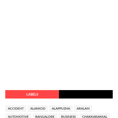
LABELS
ACCIDENT
ALAKKOD
ALAPPUZHA
ARALAM
AUTOMOTIVE
BANGALORE
BUSINESS
CHAKKARAKKAL