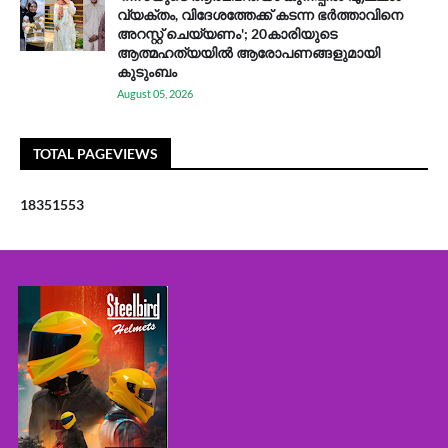
വ്യക്തം, വിദേശത്തേക്ക് കടന്ന ഭർത്താവിനെ
അറസ്റ്റ് ചെയ്യണം'; 20കാരിയുടെ
ആത്മഹത്യയിൽ ആരോപണങ്ങളുമായി
കുടുംബം
August 05, 2026
TOTAL PAGEVIEWS
1
8
3
5
1
5
5
3