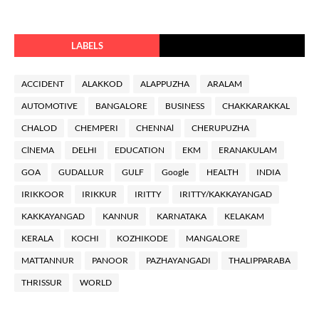
LABELS
ACCIDENT
ALAKKOD
ALAPPUZHA
ARALAM
AUTOMOTIVE
BANGALORE
BUSINESS
CHAKKARAKKAL
CHALOD
CHEMPERI
CHENNAl
CHERUPUZHA
ClNEMA
DELHI
EDUCATION
EKM
ERANAKULAM
GOA
GUDALLUR
GULF
Google
HEALTH
INDIA
IRIKKOOR
IRIKKUR
IRITTY
IRITTY/KAKKAYANGAD
KAKKAYANGAD
KANNUR
KARNATAKA
KELAKAM
KERALA
KOCHI
KOZHIKODE
MANGALORE
MATTANNUR
PANOOR
PAZHAYANGADI
THALIPPARABA
THRISSUR
WORLD