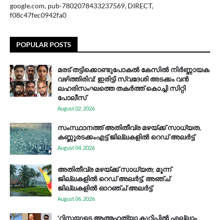
google.com, pub-7802078433237569, DIRECT,
f08c47fec0942fa0
POPULAR POSTS
മരട് തട്ടിക്കൊണ്ടുപോകൽ കേസിൽ നിർണ്ണായക
വഴിത്തിരിവ്: ഇരിട്ടി സ്വദേശി അടക്കം വൻ
ലഹരിസംഘത്തെ തകർത്ത് കൊച്ചി സിറ്റി
പോലീസ്
August 02, 2026
സം​സ്ഥാ​ന​ത്ത് അ​തി​തീ​വ്ര മ​ഴ​യ്ക്ക് സാ​ധ്യ​ത,
കണ്ണൂരടക്കംഎ​ട്ട് ജി​ല്ല​ക​ളി​ൽ റെ​ഡ് അ​ലർ​ട്ട്
August 04, 2026
അതിതീവ്ര മഴയ്ക്ക് സാധ്യത; മൂന്ന്
ജില്ലകളിൽ റെഡ് അലർട്ട്, അഞ്ച്
ജില്ലകളിൽ ഓറഞ്ച് അലർട്ട്
August 06, 2026
'റിസയുടെ ആത്മഹത്യാ കുറിപ്പിൽ എല്ലാം