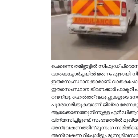
ചെന്നൈ: തമിഴ്നാട്ടിൽ സീഫുഡ് പ്
വാതകച്ചോർച്ചയിൽ മരണം ഏഴായി. നി
ഇതരസംസ്ഥാനക്കാരാണ്. വാതകചോർച
ഇതരസംസ്ഥാന ജീവനക്കാർ ഫാക്ടറി പര
റവന്യൂ, ഹെൽത്ത് വകുപ്പുകളുടെ ന
പുരോഗമിക്കുകയാണ്. ജില്ലാ ഭരണകൂ
ആരക്കോണത്തുനിന്നുള്ള എൻഡിആർ
വിന്യസിച്ചിട്ടുണ്ട്. സംഭവത്തിൽ മുഖ്
അന്വേഷണത്തിന് മൂന്നംഗ സമിതിയെ രൂ
അന്വേഷണ റിപ്പോർട്ടും മൂന്നുദിവസത്ത