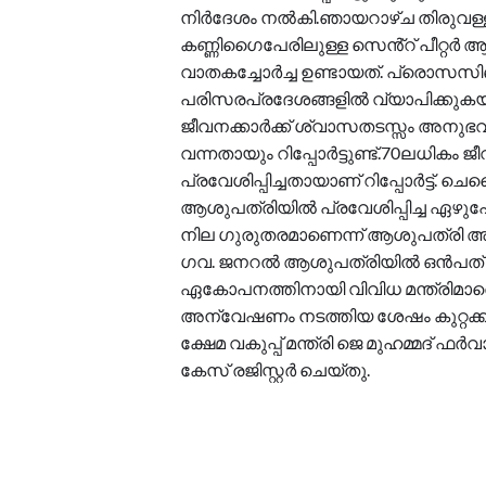
നിർദേശം നൽകി.ഞായറാഴ്ച തിരുവള്
കണ്ണിഗൈപേരിലുള്ള സെൻ്റ് പീറ്റർ
വാതകച്ചോർച്ച ഉണ്ടായത്. പ്രൊസസി
പരിസരപ്രദേശങ്ങളിൽ വ്യാപിക്കുകയ
ജീവനക്കാർക്ക് ശ്വാസതടസ്സം അനുഭവപ്പ
വന്നതായും റിപ്പോർട്ടുണ്ട്.70ലധിക
പ്രവേശിപ്പിച്ചതായാണ് റിപ്പോർട്ട്. 
ആശുപത്രിയിൽ പ്രവേശിപ്പിച്ച ഏഴുപേര
നില ഗുരുതരമാണെന്ന് ആശുപത്രി അധ
ഗവ. ജനറൽ ആശുപത്രിയിൽ ഒൻപത് സ്ത്രീക
ഏകോപനത്തിനായി വിവിധ മന്ത്രിമാര
അന്വേഷണം നടത്തിയ ശേഷം കുറ്റക്കാ
ക്ഷേമ വകുപ്പ് മന്ത്രി ജെ മുഹമ്മദ
കേസ് രജിസ്റ്റർ ചെയ്തു.