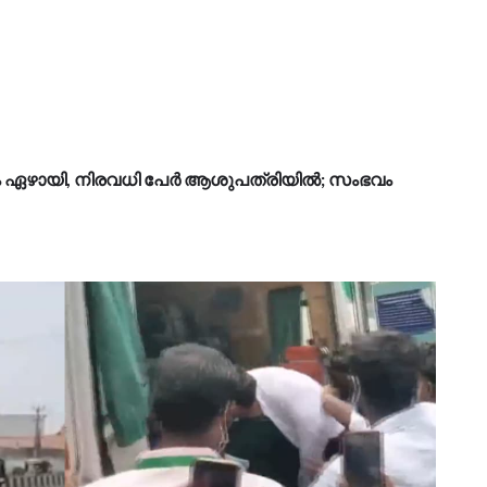
ണം ഏഴായി, നിരവധി പേർ ആശുപത്രിയിൽ; സംഭവം