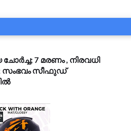
 ചോർച്ച; 7 മരണം , നിരവധി
 സംഭവം സീഫുഡ്
റിൽ