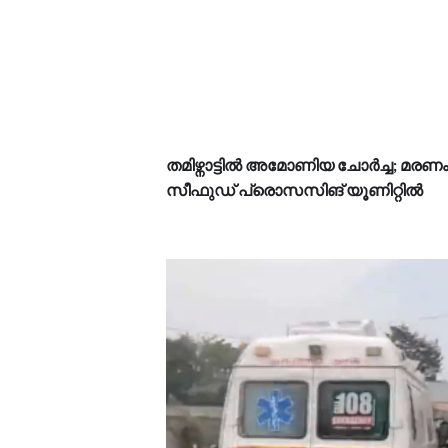
തമിഴ്നാട്ടിൽ അമോണിയ ചോർച്ച; മര
സീഫുഡ് പ്രൊസസിങ് യൂണിറ്റിൽ