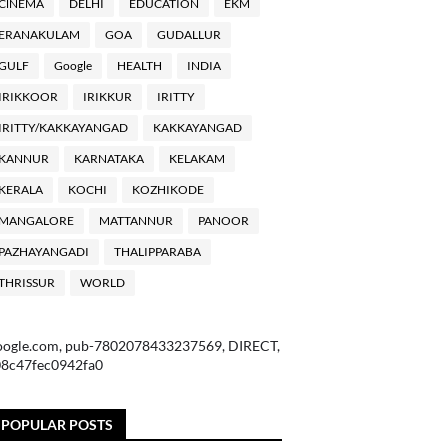
ClNEMA
DELHI
EDUCATION
EKM
ERANAKULAM
GOA
GUDALLUR
GULF
Google
HEALTH
INDIA
IRIKKOOR
IRIKKUR
IRITTY
IRITTY/KAKKAYANGAD
KAKKAYANGAD
KANNUR
KARNATAKA
KELAKAM
KERALA
KOCHI
KOZHIKODE
MANGALORE
MATTANNUR
PANOOR
PAZHAYANGADI
THALIPPARABA
THRISSUR
WORLD
oogle.com, pub-7802078433237569, DIRECT,
08c47fec0942fa0
POPULAR POSTS