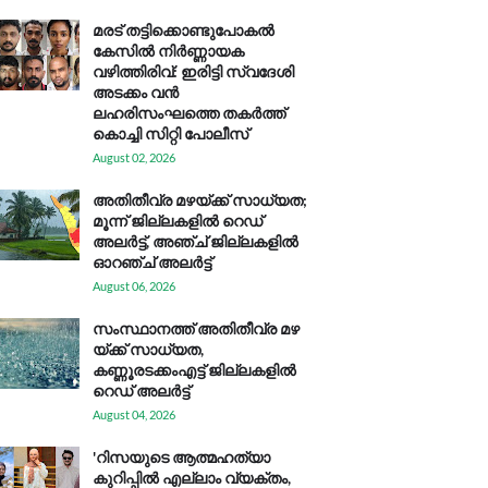
മരട് തട്ടിക്കൊണ്ടുപോകൽ
കേസിൽ നിർണ്ണായക
വഴിത്തിരിവ്: ഇരിട്ടി സ്വദേശി
അടക്കം വൻ
ലഹരിസംഘത്തെ തകർത്ത്
കൊച്ചി സിറ്റി പോലീസ്
August 02, 2026
അതിതീവ്ര മഴയ്ക്ക് സാധ്യത;
മൂന്ന് ജില്ലകളിൽ റെഡ്
അലർട്ട്, അഞ്ച് ജില്ലകളിൽ
ഓറഞ്ച് അലർട്ട്
August 06, 2026
സം​സ്ഥാ​ന​ത്ത് അ​തി​തീ​വ്ര മ​ഴ​
യ്ക്ക് സാ​ധ്യ​ത,
കണ്ണൂരടക്കംഎ​ട്ട് ജി​ല്ല​ക​ളി​ൽ
റെ​ഡ് അ​ലർ​ട്ട്
August 04, 2026
'റിസയുടെ ആത്മഹത്യാ
കുറിപ്പിൽ എല്ലാം വ്യക്തം,