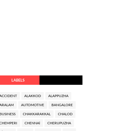
LABELS
ACCIDENT
ALAKKOD
ALAPPUZHA
ARALAM
AUTOMOTIVE
BANGALORE
BUSINESS
CHAKKARAKKAL
CHALOD
CHEMPERI
CHENNAl
CHERUPUZHA