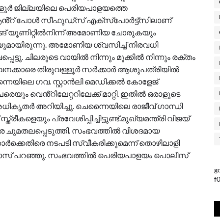
ളൂർ ജില്ലയിലെ പെരിയപാളയത്തെ
 ആൻ്റ് പോൾ സീഫുഡ്സ് എക്സ്പോർട്ട്സിലാണ്
ങ് യൂണിറ്റിൽനിന്ന് അമോണിയ ചോരുകയും
ുമായിരുന്നു. അമോണിയ ശ്വസിച്ച് നിരവധി
െട്ടു. ചിലരുടെ വായിൽ നിന്നും മൂക്കിൽ നിന്നും രക്തം
ം ജീവനക്കാരെ തിരുവള്ളൂർ സർക്കാർ ആശുപത്രിയിൽ
ചെന്നൈയിലെ ഗവ. സ്റ്റാൻലി മെഡിക്കൽ കോളേജ്
െയും വെൻ്റിലേറ്ററിലേക്ക് മാറ്റി. ഇതിൽ ഒരാളുടെ
ികൃതർ അറിയിച്ചു. ചെന്നൈയിലെ രാജീവ് ഗാന്ധി
ളെയും പ്രവേശിപ്പിച്ചിട്ടുണ്ട്.മുഖ്യമന്ത്രി വിജയ്
െ ചുമതലപ്പെടുത്തി. സംഭവത്തിൽ വിശദമായ
ർക്കെതിരെ നടപടി സ്വീകരിക്കുമെന്ന് തൊഴിലാളി
് ഫർവാസ് പറഞ്ഞു. സംഭവത്തിൽ പെരിയപാളയം പൊലീസ്
g
f