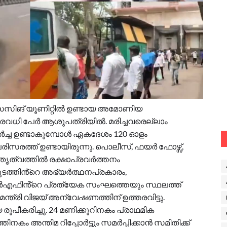
രൊസസിങ് യൂണിറ്റിൽ ഉണ്ടായ അമോണിയ
രവധി പേർ ആശുപത്രിയിൽ. മരിച്ചവരെല്ലാം
്ച ഉണ്ടാകുമ്പോൾ ഏകദേശം 120 ഓളം
ിസരത്ത് ഉണ്ടായിരുന്നു. പൊലീസ്, ഫയർ ഫോഴ്സ്,
േതൃത്വത്തിൽ രക്ഷാപ്രവർത്തനം
ടത്തിൻ്റെ അഭ്യർത്ഥനപ്രകാരം,
എഫിൻ്റെ പ്രത്യേക സംഘത്തെയും സ്ഥലത്ത്
യമന്ത്രി വിജയ് അന്വേഷണത്തിന് ഉത്തരവിട്ടു.
പീകരിച്ചു. 24 മണിക്കൂറിനകം പ്രാഥമിക
ിനകം അന്തിമ റിപ്പോർട്ടും സമർപ്പിക്കാൻ സമിതിക്ക്