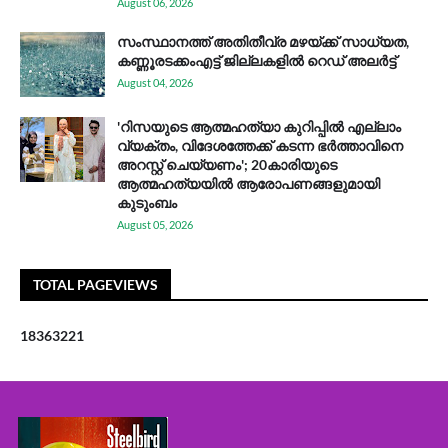
August 06, 2026
സം​സ്ഥാ​ന​ത്ത് അ​തി​തീ​വ്ര മ​ഴ​യ്ക്ക് സാ​ധ്യ​ത,
കണ്ണൂരടക്കംഎ​ട്ട് ജി​ല്ല​ക​ളി​ൽ റെ​ഡ് അ​ലർ​ട്ട്
August 04, 2026
'റിസയുടെ ആത്മഹത്യാ കുറിപ്പിൽ എല്ലാം
വ്യക്തം, വിദേശത്തേക്ക് കടന്ന ഭർത്താവിനെ
അറസ്റ്റ് ചെയ്യണം'; 20കാരിയുടെ
ആത്മഹത്യയിൽ ആരോപണങ്ങളുമായി
കുടുംബം
August 05, 2026
TOTAL PAGEVIEWS
1
8
3
6
3
2
2
1