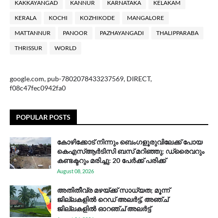
KAKKAYANGAD
KANNUR
KARNATAKA
KELAKAM
KERALA
KOCHI
KOZHIKODE
MANGALORE
MATTANNUR
PANOOR
PAZHAYANGADI
THALIPPARABA
THRISSUR
WORLD
google.com, pub-7802078433237569, DIRECT,
f08c47fec0942fa0
POPULAR POSTS
കോഴിക്കോട് നിന്നും ബെംഗളൂരുവിലേക്ക് പോയ
കെഎസ്ആര്‍ടിസി ബസ് മറിഞ്ഞു; ഡ്രൈവറും
കണ്ടക്ടറും മരിച്ചു: 20 പേര്‍ക്ക് പരിക്ക്
August 08, 2026
അതിതീവ്ര മഴയ്ക്ക് സാധ്യത; മൂന്ന്
ജില്ലകളിൽ റെഡ് അലർട്ട്, അഞ്ച്
ജില്ലകളിൽ ഓറഞ്ച് അലർട്ട്