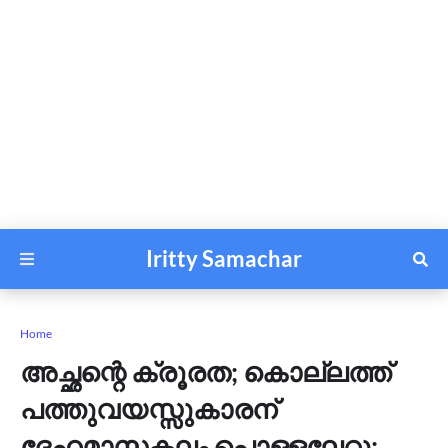
Iritty Samachar
Home
അച്ഛന്റെ ക്രൂരത; കൊല്ലത്ത്
പത്തുവയസ്സുകാരന്
ദേഹമാസകലം പൊള്ളലേറ്റു;