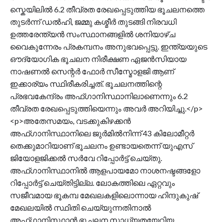
സ്കെയിലിൽ 6.2 തീവ്രത രേഖപ്പെടുത്തിയ ഭൂചലനത്തെ
തുടർന്ന് ഡൽഹി, ജമ്മു കശ്മീർ തുടങ്ങി നിരവധി
ഉത്തരേന്ത്യൻ സംസ്ഥാനങ്ങളിൽ ശനിയാഴ്ച
വൈകുന്നേരം പ്രകമ്പനം അനുഭവപ്പെട്ടു. ഇന്ത്യയുടെ
ഔദ്യോഗിക ഭൂചലന നിരീക്ഷണ ഏജൻസിയായ
നാഷണൽ സെന്റർ ഫോർ സീസ്മോളജി ആണ്
ഇക്കാര്യം സ്ഥിരീകരിച്ചത്. ഭൂചലനത്തിന്റെ
പ്രഭവകേന്ദ്രം അഫ്ഗാനിസ്ഥാനിലാണെന്നും 6.2
തീവ്രത രേഖപ്പെടുത്തിയെന്നും അവർ അറിയിച്ചു.</p>
<p>അതേസമയം, വടക്കുകിഴക്കൻ
അഫ്ഗാനിസ്ഥാനിലെ ജുർമിൽനിന്ന് 43 കിലോമീറ്റർ
തെക്കുമാറിയാണ് ഭൂചലനം ഉണ്ടായതെന്ന് യുഎസ്
ജിയോളജിക്കൽ സർവേ റിപ്പോർട്ട് ചെയ്തു.
അഫ്ഗാനിസ്ഥാനിൽ ആളപായമോ നാശനഷ്ടങ്ങളോ
റിപ്പോർട്ട് ചെയ്തിട്ടില്ല. ലോകത്തിലെ ഏറ്റവും
സജീവമായ ഭൂകമ്പ മേഖലകളിലൊന്നായ ഹിന്ദുകുഷ്
മേഖലയിൽ സ്ഥിതി ചെയ്യുന്നതിനാൽ
അഫ്ഗാനിസ്ഥാൻ ഭൂചലന സാധ്യതയേറിയ