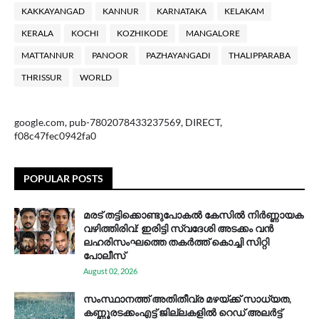
KAKKAYANGAD
KANNUR
KARNATAKA
KELAKAM
KERALA
KOCHI
KOZHIKODE
MANGALORE
MATTANNUR
PANOOR
PAZHAYANGADI
THALIPPARABA
THRISSUR
WORLD
google.com, pub-7802078433237569, DIRECT,
f08c47fec0942fa0
POPULAR POSTS
മരട് തട്ടിക്കൊണ്ടുപോകൽ കേസിൽ നിർണ്ണായക
വഴിത്തിരിവ്: ഇരിട്ടി സ്വദേശി അടക്കം വൻ
ലഹരിസംഘത്തെ തകർത്ത് കൊച്ചി സിറ്റി
പോലീസ്
August 02, 2026
സം​സ്ഥാ​ന​ത്ത് അ​തി​തീ​വ്ര മ​ഴ​യ്ക്ക് സാ​ധ്യ​ത,
കണ്ണൂരടക്കംഎ​ട്ട് ജി​ല്ല​ക​ളി​ൽ റെ​ഡ് അ​ലർ​ട്ട്