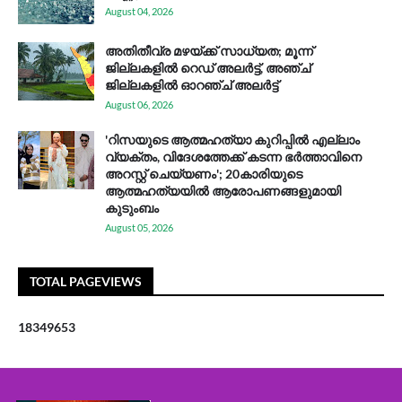
August 04, 2026
അതിതീവ്ര മഴയ്ക്ക് സാധ്യത; മൂന്ന്
ജില്ലകളിൽ റെഡ് അലർട്ട്, അഞ്ച്
ജില്ലകളിൽ ഓറഞ്ച് അലർട്ട്
August 06, 2026
'റിസയുടെ ആത്മഹത്യാ കുറിപ്പിൽ എല്ലാം
വ്യക്തം, വിദേശത്തേക്ക് കടന്ന ഭർത്താവിനെ
അറസ്റ്റ് ചെയ്യണം'; 20കാരിയുടെ
ആത്മഹത്യയിൽ ആരോപണങ്ങളുമായി
കുടുംബം
August 05, 2026
TOTAL PAGEVIEWS
1
8
3
4
9
6
5
3