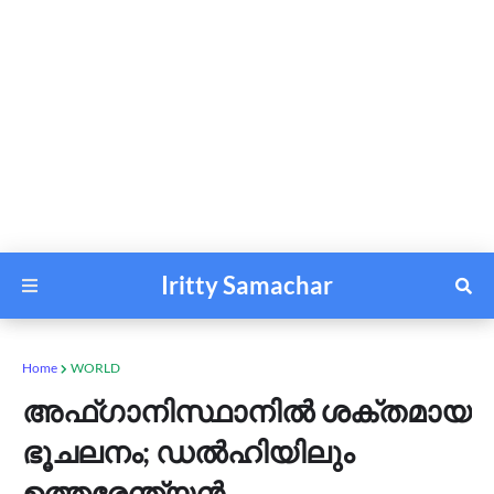
Iritty Samachar
Home
WORLD
അഫ്ഗാനിസ്ഥാനിൽ ശക്തമായ
ഭൂചലനം; ഡൽഹിയിലും
ഉത്തരേന്ത്യൻ