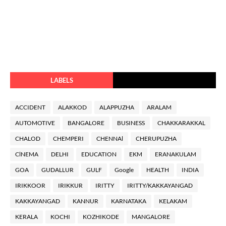
LABELS
ACCIDENT
ALAKKOD
ALAPPUZHA
ARALAM
AUTOMOTIVE
BANGALORE
BUSINESS
CHAKKARAKKAL
CHALOD
CHEMPERI
CHENNAl
CHERUPUZHA
ClNEMA
DELHI
EDUCATION
EKM
ERANAKULAM
GOA
GUDALLUR
GULF
Google
HEALTH
INDIA
IRIKKOOR
IRIKKUR
IRITTY
IRITTY/KAKKAYANGAD
KAKKAYANGAD
KANNUR
KARNATAKA
KELAKAM
KERALA
KOCHI
KOZHIKODE
MANGALORE