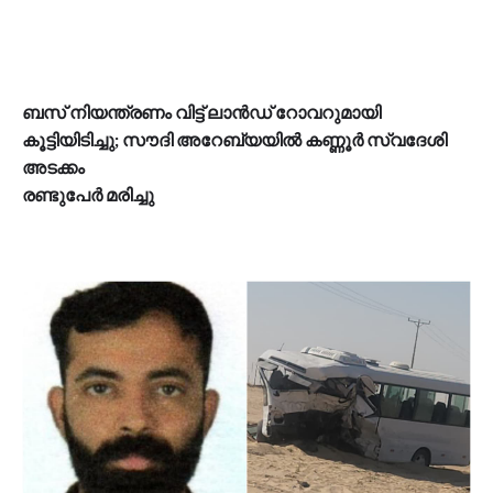
ബസ് നിയന്ത്രണം വിട്ട് ലാൻഡ് റോവറുമായി
കൂട്ടിയിടിച്ചു; സൗദി അറേബ്യയിൽ കണ്ണൂർ സ്വദേശി
അടക്കം
രണ്ടുപേർ മരിച്ചു