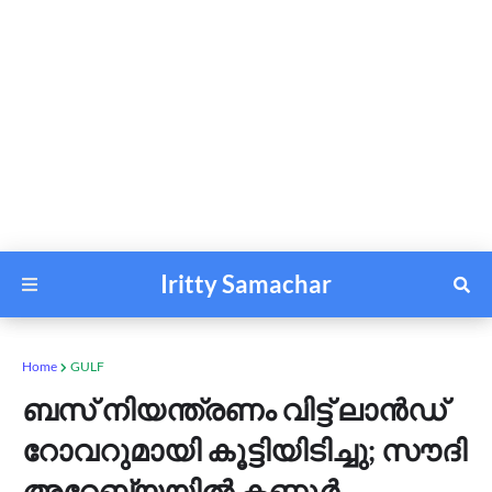
Iritty Samachar
Home
GULF
ബസ് നിയന്ത്രണം വിട്ട് ലാൻഡ്
റോവറുമായി കൂട്ടിയിടിച്ചു; സൗദി
അറേബ്യയിൽ കണ്ണൂർ