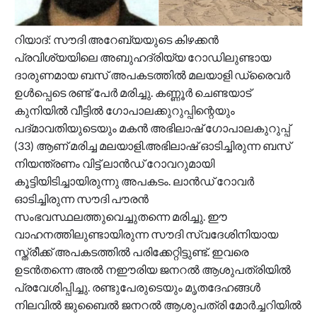
റിയാദ്: സൗദി അറേബ്യയുടെ കിഴക്കൻ
പ്രവിശ്യയിലെ അബുഹദ്‌രിയ്യ റോഡിലുണ്ടായ
ദാരുണമായ ബസ് അപകടത്തിൽ മലയാളി ഡ്രൈവർ
ഉൾപ്പെടെ രണ്ട് പേർ മരിച്ചു. കണ്ണൂർ ചെണ്ടയാട്
കുനിയിൽ വീട്ടിൽ ഗോപാലക്കുറുപ്പിന്റെയും
പദ്മാവതിയുടെയും മകൻ അഭിലാഷ് ഗോപാലകുറുപ്പ്
(33) ആണ് മരിച്ച മലയാളി.അഭിലാഷ് ഓടിച്ചിരുന്ന ബസ്
നിയന്ത്രണം വിട്ട് ലാൻഡ് റോവറുമായി
കൂട്ടിയിടിച്ചായിരുന്നു അപകടം. ലാൻഡ് റോവർ
ഓടിച്ചിരുന്ന സൗദി പൗരൻ
സംഭവസ്ഥലത്തുവെച്ചുതന്നെ മരിച്ചു. ഈ
വാഹനത്തിലുണ്ടായിരുന്ന സൗദി സ്വദേശിനിയായ
സ്ത്രീക്ക് അപകടത്തിൽ പരിക്കേറ്റിട്ടുണ്ട്. ഇവരെ
ഉടൻതന്നെ അൽ നഈരിയ ജനറൽ ആശുപത്രിയിൽ
പ്രവേശിപ്പിച്ചു. രണ്ടുപേരുടെയും മൃതദേഹങ്ങൾ
നിലവിൽ ജുബൈൽ ജനറൽ ആശുപത്രി മോർച്ചറിയിൽ