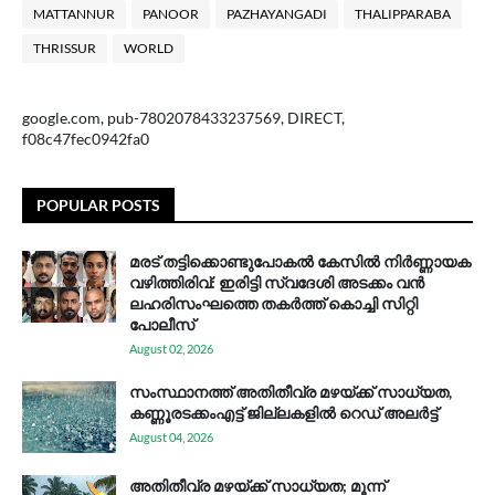
MATTANNUR
PANOOR
PAZHAYANGADI
THALIPPARABA
THRISSUR
WORLD
google.com, pub-7802078433237569, DIRECT,
f08c47fec0942fa0
POPULAR POSTS
മരട് തട്ടിക്കൊണ്ടുപോകൽ കേസിൽ നിർണ്ണായക
വഴിത്തിരിവ്: ഇരിട്ടി സ്വദേശി അടക്കം വൻ
ലഹരിസംഘത്തെ തകർത്ത് കൊച്ചി സിറ്റി
പോലീസ്
August 02, 2026
സം​സ്ഥാ​ന​ത്ത് അ​തി​തീ​വ്ര മ​ഴ​യ്ക്ക് സാ​ധ്യ​ത,
കണ്ണൂരടക്കംഎ​ട്ട് ജി​ല്ല​ക​ളി​ൽ റെ​ഡ് അ​ലർ​ട്ട്
August 04, 2026
അതിതീവ്ര മഴയ്ക്ക് സാധ്യത; മൂന്ന്