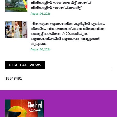
ജില്ലകളിൽ റെഡ് അലർട്ട്, അഞ്ച്
ജില്ലകളിൽ ഓറഞ്ച് അലർട്ട്
August 06, 2026
'റിസയുടെ ആത്മഹത്യാ കുറിപ്പിൽ എല്ലാം
വ്യക്തം, വിദേശത്തേക്ക് കടന്ന ഭർത്താവിനെ
അറസ്റ്റ് ചെയ്യണം'; 20കാരിയുടെ
ആത്മഹത്യയിൽ ആരോപണങ്ങളുമായി
കുടുംബം
August 05, 2026
TOTAL PAGEVIEWS
1
8
3
4
9
4
8
1