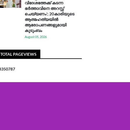
വിദേശത്തേക്ക് കടന്ന
ഭർത്താവിനെ അറസ്റ്റ്
ചെയ്യണം'; 20കാരിയുടെ
ആത്മഹത്യയിൽ
ആരോപണങ്ങളുമായി
കുടുംബം
August 05, 2026
TOTAL PAGEVIEWS
8
3
5
0
7
8
7