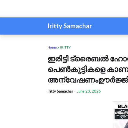
Iritty Samachar
Home
IRITTY
ഇരിട്ടി ട്രൈബൽ ഹോസ്റ്
പെൺകുട്ടികളെ കാണ
അന്വേഷണംഊർജ്ജിത
Iritty Samachar
-
June 23, 2026