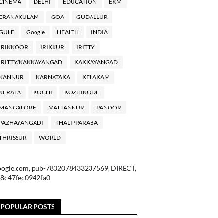
ClNEMA
DELHI
EDUCATION
EKM
ERANAKULAM
GOA
GUDALLUR
GULF
Google
HEALTH
INDIA
IRIKKOOR
IRIKKUR
IRITTY
IRITTY/KAKKAYANGAD
KAKKAYANGAD
KANNUR
KARNATAKA
KELAKAM
KERALA
KOCHI
KOZHIKODE
MANGALORE
MATTANNUR
PANOOR
PAZHAYANGADI
THALIPPARABA
THRISSUR
WORLD
oogle.com, pub-7802078433237569, DIRECT,
08c47fec0942fa0
POPULAR POSTS