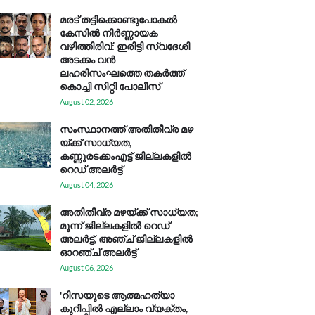
മരട് തട്ടിക്കൊണ്ടുപോകൽ
കേസിൽ നിർണ്ണായക
വഴിത്തിരിവ്: ഇരിട്ടി സ്വദേശി
അടക്കം വൻ
ലഹരിസംഘത്തെ തകർത്ത്
കൊച്ചി സിറ്റി പോലീസ്
August 02, 2026
സം​സ്ഥാ​ന​ത്ത് അ​തി​തീ​വ്ര മ​ഴ​
യ്ക്ക് സാ​ധ്യ​ത,
കണ്ണൂരടക്കംഎ​ട്ട് ജി​ല്ല​ക​ളി​ൽ
റെ​ഡ് അ​ലർ​ട്ട്
August 04, 2026
അതിതീവ്ര മഴയ്ക്ക് സാധ്യത;
മൂന്ന് ജില്ലകളിൽ റെഡ്
അലർട്ട്, അഞ്ച് ജില്ലകളിൽ
ഓറഞ്ച് അലർട്ട്
August 06, 2026
'റിസയുടെ ആത്മഹത്യാ
കുറിപ്പിൽ എല്ലാം വ്യക്തം,