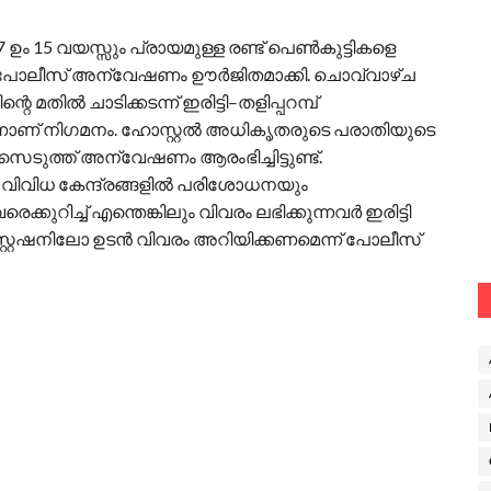
7 ഉം 15 വയസ്സും പ്രായമുള്ള രണ്ട് പെൺകുട്ടികളെ
പോലീസ് അന്വേഷണം ഊർജിതമാക്കി. ചൊവ്വാഴ്ച
മതിൽ ചാടിക്കടന്ന് ഇരിട്ടി–തളിപ്പറമ്പ്
നാണ് നിഗമനം. ഹോസ്റ്റൽ അധികൃതരുടെ പരാതിയുടെ
െടുത്ത് അന്വേഷണം ആരംഭിച്ചിട്ടുണ്ട്.
 വിവിധ കേന്ദ്രങ്ങളിൽ പരിശോധനയും
റിച്ച് എന്തെങ്കിലും വിവരം ലഭിക്കുന്നവർ ഇരിട്ടി
റേഷനിലോ ഉടൻ വിവരം അറിയിക്കണമെന്ന് പോലീസ്