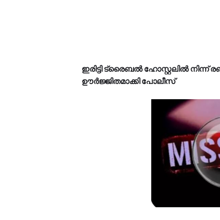
ഇരിട്ടി ട്രൈബൽ ഹോസ്റ്റലിൽ നിന്ന
ഊർജ്ജിതമാക്കി പോലീസ്