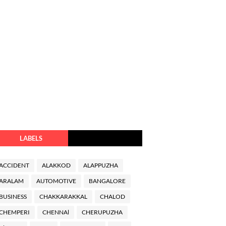
LABELS
ACCIDENT
ALAKKOD
ALAPPUZHA
ARALAM
AUTOMOTIVE
BANGALORE
BUSINESS
CHAKKARAKKAL
CHALOD
CHEMPERI
CHENNAl
CHERUPUZHA