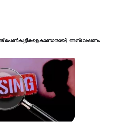
് രണ്ട് പെൺകുട്ടികളെ കാണാതായി; അന്വേഷണം