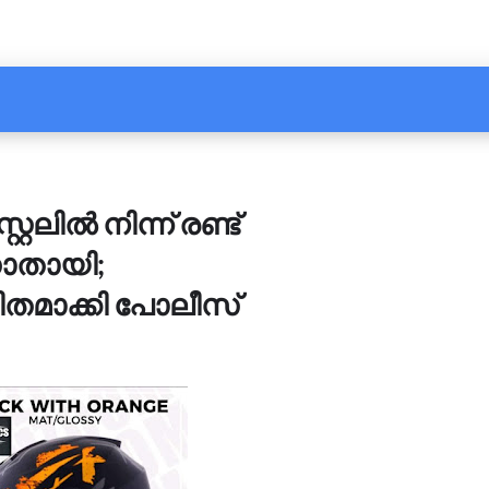
റലിൽ നിന്ന് രണ്ട്
ാതായി;
മാക്കി പോലീസ്