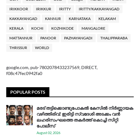
IRIKKOOR
IRIKKUR
IRITTY
IRITTY/KAKKAYANGAD
KAKKAYANGAD
KANNUR
KARNATAKA
KELAKAM
KERALA
KOCHI
KOZHIKODE
MANGALORE
MATTANNUR
PANOOR
PAZHAYANGADI
THALIPPARABA
THRISSUR
WORLD
google.com, pub-7802078433237569, DIRECT,
f08c47fec0942fa0
POPULAR POSTS
മരട് തട്ടിക്കൊണ്ടുപോകൽ കേസിൽ നിർണ്ണായക
വഴിത്തിരിവ്: ഇരിട്ടി സ്വദേശി അടക്കം വൻ
ലഹരിസംഘത്തെ തകർത്ത് കൊച്ചി സിറ്റി
പോലീസ്
August 02, 2026