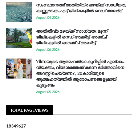
സം​സ്ഥാ​ന​ത്ത് അ​തി​തീ​വ്ര മ​ഴ​യ്ക്ക് സാ​ധ്യ​ത,
കണ്ണൂരടക്കംഎ​ട്ട് ജി​ല്ല​ക​ളി​ൽ റെ​ഡ് അ​ലർ​ട്ട്
August 04, 2026
അതിതീവ്ര മഴയ്ക്ക് സാധ്യത; മൂന്ന്
ജില്ലകളിൽ റെഡ് അലർട്ട്, അഞ്ച്
ജില്ലകളിൽ ഓറഞ്ച് അലർട്ട്
August 06, 2026
'റിസയുടെ ആത്മഹത്യാ കുറിപ്പിൽ എല്ലാം
വ്യക്തം, വിദേശത്തേക്ക് കടന്ന ഭർത്താവിനെ
അറസ്റ്റ് ചെയ്യണം'; 20കാരിയുടെ
ആത്മഹത്യയിൽ ആരോപണങ്ങളുമായി
കുടുംബം
August 05, 2026
TOTAL PAGEVIEWS
1
8
3
4
9
6
2
7