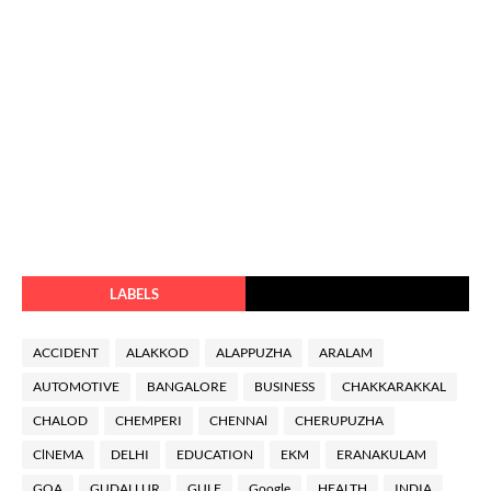
LABELS
ACCIDENT
ALAKKOD
ALAPPUZHA
ARALAM
AUTOMOTIVE
BANGALORE
BUSINESS
CHAKKARAKKAL
CHALOD
CHEMPERI
CHENNAl
CHERUPUZHA
ClNEMA
DELHI
EDUCATION
EKM
ERANAKULAM
GOA
GUDALLUR
GULF
Google
HEALTH
INDIA