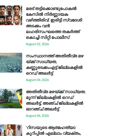
മരട് തട്ടിക്കൊണ്ടുപോകൽ
കേസിൽ നിർണ്ണായക
വഴിത്തിരിവ്: ഇരിട്ടി സ്വദേശി
അടക്കം വൻ
ലഹരിസംഘത്തെ തകർത്ത്
കൊച്ചി സിറ്റി പോലീസ്
August 02, 2026
സം​സ്ഥാ​ന​ത്ത് അ​തി​തീ​വ്ര മ​ഴ​
യ്ക്ക് സാ​ധ്യ​ത,
കണ്ണൂരടക്കംഎ​ട്ട് ജി​ല്ല​ക​ളി​ൽ
റെ​ഡ് അ​ലർ​ട്ട്
August 04, 2026
അതിതീവ്ര മഴയ്ക്ക് സാധ്യത;
മൂന്ന് ജില്ലകളിൽ റെഡ്
അലർട്ട്, അഞ്ച് ജില്ലകളിൽ
ഓറഞ്ച് അലർട്ട്
August 06, 2026
'റിസയുടെ ആത്മഹത്യാ
കുറിപ്പിൽ എല്ലാം വ്യക്തം,