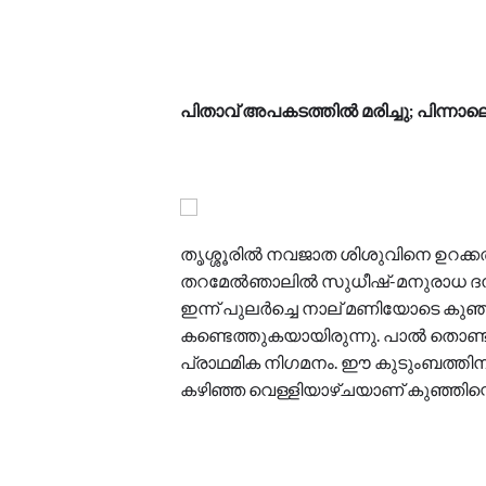
പിതാവ് അപകടത്തിൽ മരിച്ചു; പിന്നാലെ
തൃശ്ശൂരിൽ നവജാത ശിശുവിനെ ഉറക്കത്തില
തറമേൽഞാലിൽ സുധീഷ്-മനുരാധ ദമ്പതി
ഇന്ന് പുലർച്ചെ നാല് മണിയോടെ കുഞ്
കണ്ടെത്തുകയായിരുന്നു. പാൽ തൊണ
പ്രാഥമിക നിഗമനം. ഈ കുടുംബത്തിന
കഴിഞ്ഞ വെള്ളിയാഴ്ചയാണ് കുഞ്ഞിന്