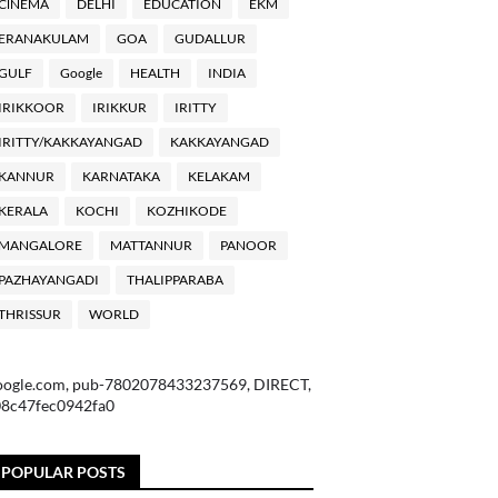
ClNEMA
DELHI
EDUCATION
EKM
ERANAKULAM
GOA
GUDALLUR
GULF
Google
HEALTH
INDIA
IRIKKOOR
IRIKKUR
IRITTY
IRITTY/KAKKAYANGAD
KAKKAYANGAD
KANNUR
KARNATAKA
KELAKAM
KERALA
KOCHI
KOZHIKODE
MANGALORE
MATTANNUR
PANOOR
PAZHAYANGADI
THALIPPARABA
THRISSUR
WORLD
oogle.com, pub-7802078433237569, DIRECT,
08c47fec0942fa0
POPULAR POSTS