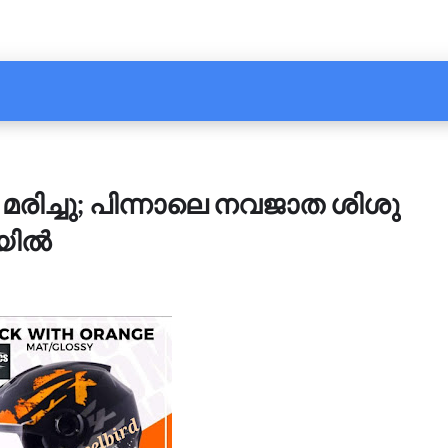
രിച്ചു; പിന്നാലെ നവജാത ശിശു
യില്‍