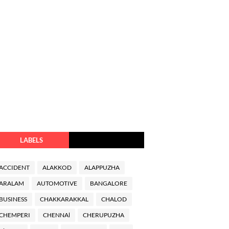
LABELS
ACCIDENT
ALAKKOD
ALAPPUZHA
ARALAM
AUTOMOTIVE
BANGALORE
BUSINESS
CHAKKARAKKAL
CHALOD
CHEMPERI
CHENNAl
CHERUPUZHA