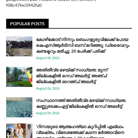
f08c47fec0942fa0
POPULAR POSTS
കോഴിക്കോട് നിന്നും ബെംഗളൂരുവിലേക്ക് പോയ
കെഎസ്ആര്‍ടിസി ബസ് മറിഞ്ഞു; ഡ്രൈവറും
കണ്ടക്ടറും മരിച്ചു: 20 പേര്‍ക്ക് പരിക്ക്
August 08, 2026
അതിതീവ്ര മഴയ്ക്ക് സാധ്യത; മൂന്ന്
ജില്ലകളിൽ റെഡ് അലർട്ട്, അഞ്ച്
ജില്ലകളിൽ ഓറഞ്ച് അലർട്ട്
August 06, 2026
സം​സ്ഥാ​ന​ത്ത് അ​തി​തീ​വ്ര മ​ഴ​യ്ക്ക് സാ​ധ്യ​ത,
കണ്ണൂരടക്കംഎ​ട്ട് ജി​ല്ല​ക​ളി​ൽ റെ​ഡ് അ​ലർ​ട്ട്
August 04, 2026
'റിസയുടെ ആത്മഹത്യാ കുറിപ്പിൽ എല്ലാം
വ്യക്തം, വിദേശത്തേക്ക് കടന്ന ഭർത്താവിനെ