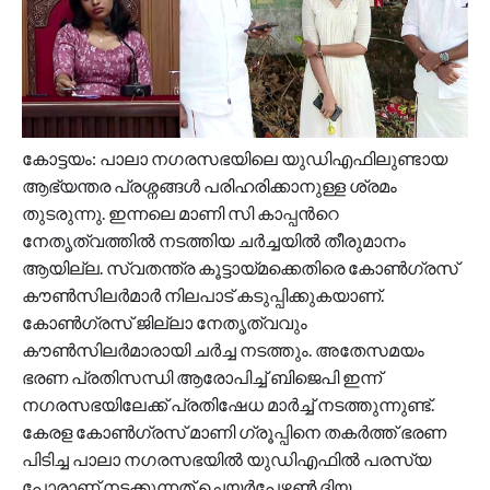
കോട്ടയം: പാലാ നഗരസഭയിലെ യുഡിഎഫിലുണ്ടായ
ആഭ്യന്തര പ്രശ്നങ്ങൾ പരിഹരിക്കാനുള്ള ശ്രമം
തുടരുന്നു. ഇന്നലെ മാണി സി കാപ്പന്‍റെ
നേതൃത്വത്തിൽ നടത്തിയ ച‍ർച്ചയിൽ തീരുമാനം
ആയില്ല. സ്വതന്ത്ര കൂട്ടായ്മക്കെതിരെ കോൺഗ്രസ്
കൗൺസിലർമാർ നിലപാട് കടുപ്പിക്കുകയാണ്.
കോൺഗ്രസ് ജില്ലാ നേതൃത്വവും
കൗൺസിലർമാരായി ചർച്ച നടത്തും. അതേസമയം
ഭരണ പ്രതിസന്ധി ആരോപിച്ച് ബിജെപി ഇന്ന്
നഗരസഭയിലേക്ക് പ്രതിഷേധ മാർച്ച് നടത്തുന്നുണ്ട്.
കേരള കോണ്‍ഗ്രസ് മാണി ഗ്രൂപ്പിനെ തകര്‍ത്ത് ഭരണ
പിടിച്ച പാലാ നഗരസഭയിൽ യുഡിഎഫിൽ പരസ്യ
പോരാണ് നടക്കുന്നത്.ചെയർപേഴ്സൺ ദിയ