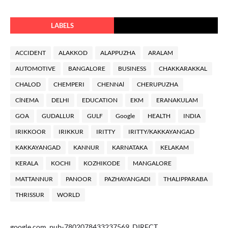
LABELS
ACCIDENT
ALAKKOD
ALAPPUZHA
ARALAM
AUTOMOTIVE
BANGALORE
BUSINESS
CHAKKARAKKAL
CHALOD
CHEMPERI
CHENNAl
CHERUPUZHA
ClNEMA
DELHI
EDUCATION
EKM
ERANAKULAM
GOA
GUDALLUR
GULF
Google
HEALTH
INDIA
IRIKKOOR
IRIKKUR
IRITTY
IRITTY/KAKKAYANGAD
KAKKAYANGAD
KANNUR
KARNATAKA
KELAKAM
KERALA
KOCHI
KOZHIKODE
MANGALORE
MATTANNUR
PANOOR
PAZHAYANGADI
THALIPPARABA
THRISSUR
WORLD
google.com, pub-7802078433237569, DIRECT,