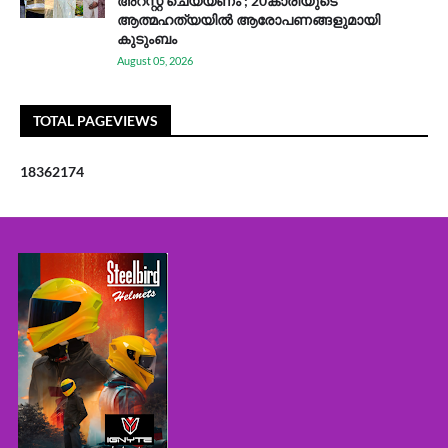
അറസ്റ്റ് ചെയ്യണം'; 20കാരിയുടെ
ആത്മഹത്യയിൽ ആരോപണങ്ങളുമായി
കുടുംബം
August 05, 2026
TOTAL PAGEVIEWS
1
8
3
6
2
1
7
4