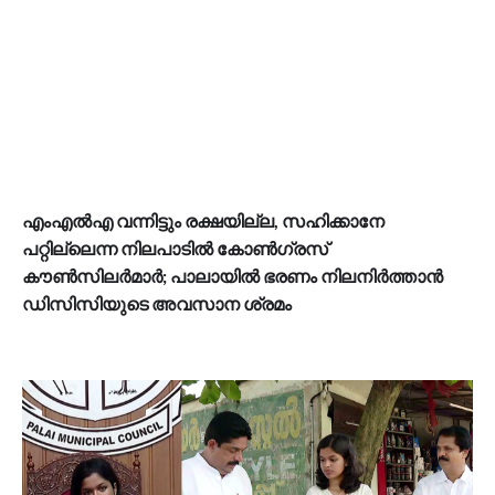
എംഎൽഎ വന്നിട്ടും രക്ഷയില്ല, സഹിക്കാനേ
പറ്റില്ലെന്ന നിലപാടിൽ കോൺഗ്രസ്
കൗൺസിലർമാർ; പാലായിൽ ഭരണം നിലനിർത്താൻ
ഡിസിസിയുടെ അവസാന ശ്രമം