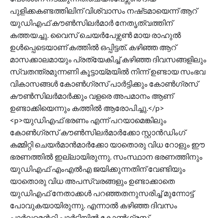
പുളിക്കകണ്ടത്തിലിന് വിശ്വാസം നഷ്‌ടമായെന്ന് ആറ്
യുഡിഎഫ് കൗൺസിലർമാർ നേതൃത്വത്തിന്
കത്തയച്ചു. വൈസ് ചെയർപേഴ്സൺ മായ രാഹുൽ
ഉൾപ്പെടെയാണ് കത്തിൽ ഒപ്പിട്ടത്. കഴിഞ്ഞ ആറ്
മാസക്കാലമായും പ്രത്യേകിച്ച് കഴിഞ്ഞ ദിവസങ്ങളിലും
സ്വതന്ത്രമുന്നണി കൂട്ടായ്മയിൽ നിന്ന് ഉണ്ടായ സംഭവ
വികാസങ്ങൾ കോൺഗ്രസ് പാർട്ടിക്കും കോൺഗ്രസ്
കൗൺസിലർമാർക്കും വളരെ അപമാനം ആണ്
ഉണ്ടാക്കിയെന്നും കത്തിൽ ആരോപിച്ചു.</p>
<p>യുഡിഎഫ് ഭരണം എന്ന് പറയാമെങ്കിലും
കോൺഗ്രസ് കൗൺസിലർമാർക്കോ സ്റ്റാൻഡിംഗ്
കമ്മിറ്റി ചെയർമാൻമാർക്കോ യാതൊരു വിധ റോളും ഈ
ഭരണത്തിൽ ഇല്ലായിരുന്നു. സംസ്ഥാന ഭരണത്തിനും
യുഡിഎഫ് എംഎൽഎ ജയിക്കുന്നതിന് വേണ്ടിയും
യാതൊരു വിധ അപസ്വരങ്ങളും ഉണ്ടാക്കാതെ
യുഡിഎഫ് നേതാക്കൾ പറഞ്ഞതനുസരിച്ച് മുന്നോട്ട്
പോവുകയായിരുന്നു. എന്നാൽ കഴിഞ്ഞ ദിവസം
പാർലമെന്ററി പാർട്ടിയിൽ കോൺഗ്രസ്