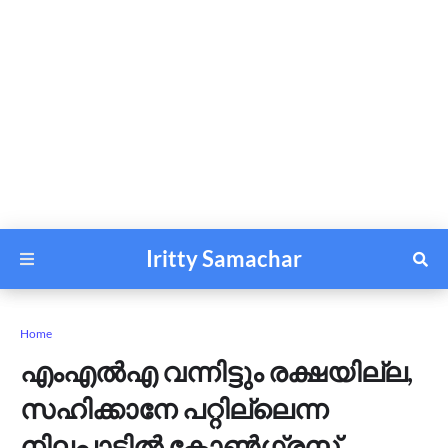
Iritty Samachar
Home
എംഎൽഎ വന്നിട്ടും രക്ഷയില്ല,
സഹിക്കാനേ പറ്റില്ലെന്ന
നിലപാടിൽ കോൺഗ്രസ്