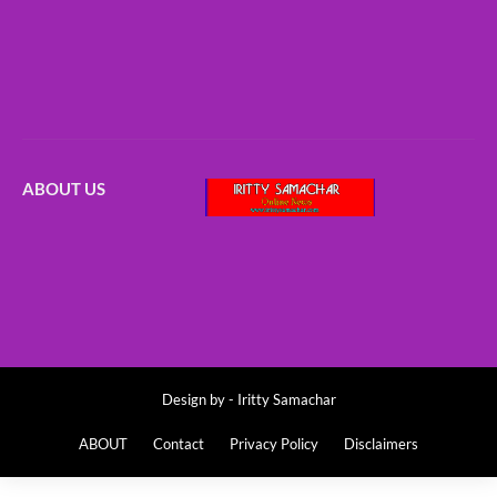
ABOUT US
Design by -
Iritty Samachar
ABOUT
Contact
Privacy Policy
Disclaimers