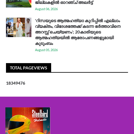
ജില്ലകളിൽ ഓറഞ്ച് അലർട്ട്
August 06, 2026
'റിസയുടെ ആത്മഹത്യാ കുറിപ്പിൽ എല്ലാം
വ്യക്തം, വിദേശത്തേക്ക് കടന്ന ഭർത്താവിനെ
അറസ്റ്റ് ചെയ്യണം'; 20കാരിയുടെ
ആത്മഹത്യയിൽ ആരോപണങ്ങളുമായി
കുടുംബം
August 05, 2026
TOTAL PAGEVIEWS
1
8
3
4
9
4
7
6