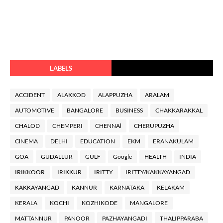
LABELS
ACCIDENT
ALAKKOD
ALAPPUZHA
ARALAM
AUTOMOTIVE
BANGALORE
BUSINESS
CHAKKARAKKAL
CHALOD
CHEMPERI
CHENNAl
CHERUPUZHA
ClNEMA
DELHI
EDUCATION
EKM
ERANAKULAM
GOA
GUDALLUR
GULF
Google
HEALTH
INDIA
IRIKKOOR
IRIKKUR
IRITTY
IRITTY/KAKKAYANGAD
KAKKAYANGAD
KANNUR
KARNATAKA
KELAKAM
KERALA
KOCHI
KOZHIKODE
MANGALORE
MATTANNUR
PANOOR
PAZHAYANGADI
THALIPPARABA