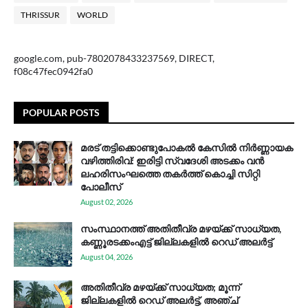
THRISSUR
WORLD
google.com, pub-7802078433237569, DIRECT,
f08c47fec0942fa0
POPULAR POSTS
മരട് തട്ടിക്കൊണ്ടുപോകൽ കേസിൽ നിർണ്ണായക
വഴിത്തിരിവ്: ഇരിട്ടി സ്വദേശി അടക്കം വൻ
ലഹരിസംഘത്തെ തകർത്ത് കൊച്ചി സിറ്റി
പോലീസ്
August 02, 2026
സം​സ്ഥാ​ന​ത്ത് അ​തി​തീ​വ്ര മ​ഴ​യ്ക്ക് സാ​ധ്യ​ത,
കണ്ണൂരടക്കംഎ​ട്ട് ജി​ല്ല​ക​ളി​ൽ റെ​ഡ് അ​ലർ​ട്ട്
August 04, 2026
അതിതീവ്ര മഴയ്ക്ക് സാധ്യത; മൂന്ന്
ജില്ലകളിൽ റെഡ് അലർട്ട്, അഞ്ച്