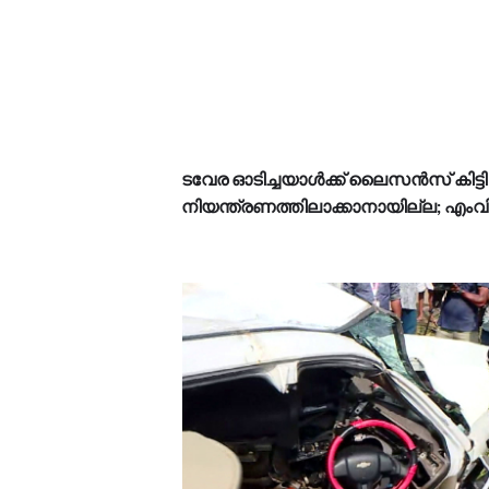
ടവേര ഓടിച്ചയാൾക്ക് ലൈസൻസ് കിട്ടി
നിയന്ത്രണത്തിലാക്കാനായില്ല; എംവിഡി