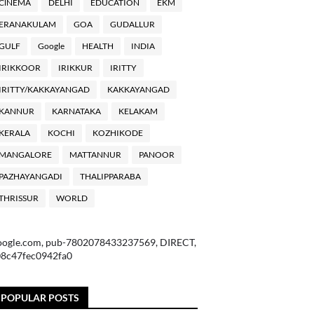
ClNEMA
DELHI
EDUCATION
EKM
ERANAKULAM
GOA
GUDALLUR
GULF
Google
HEALTH
INDIA
IRIKKOOR
IRIKKUR
IRITTY
IRITTY/KAKKAYANGAD
KAKKAYANGAD
KANNUR
KARNATAKA
KELAKAM
KERALA
KOCHI
KOZHIKODE
MANGALORE
MATTANNUR
PANOOR
PAZHAYANGADI
THALIPPARABA
THRISSUR
WORLD
oogle.com, pub-7802078433237569, DIRECT,
08c47fec0942fa0
POPULAR POSTS