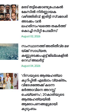
മരട് തട്ടിക്കൊണ്ടുപോകൽ
കേസിൽ നിർണ്ണായക
വഴിത്തിരിവ്: ഇരിട്ടി സ്വദേശി
അടക്കം വൻ
ലഹരിസംഘത്തെ തകർത്ത്
കൊച്ചി സിറ്റി പോലീസ്
August 02, 2026
സം​സ്ഥാ​ന​ത്ത് അ​തി​തീ​വ്ര മ​ഴ​
യ്ക്ക് സാ​ധ്യ​ത,
കണ്ണൂരടക്കംഎ​ട്ട് ജി​ല്ല​ക​ളി​ൽ
റെ​ഡ് അ​ലർ​ട്ട്
August 04, 2026
'റിസയുടെ ആത്മഹത്യാ
കുറിപ്പിൽ എല്ലാം വ്യക്തം,
വിദേശത്തേക്ക് കടന്ന
ഭർത്താവിനെ അറസ്റ്റ്
ചെയ്യണം'; 20കാരിയുടെ
ആത്മഹത്യയിൽ
ആരോപണങ്ങളുമായി
കുടുംബം