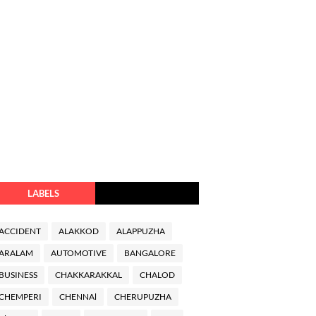
LABELS
ACCIDENT
ALAKKOD
ALAPPUZHA
ARALAM
AUTOMOTIVE
BANGALORE
BUSINESS
CHAKKARAKKAL
CHALOD
CHEMPERI
CHENNAl
CHERUPUZHA