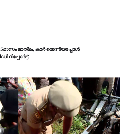
 5മാസം മാത്രം, കാർ തെന്നിയപ്പോൾ
 റിപ്പോർട്ട്