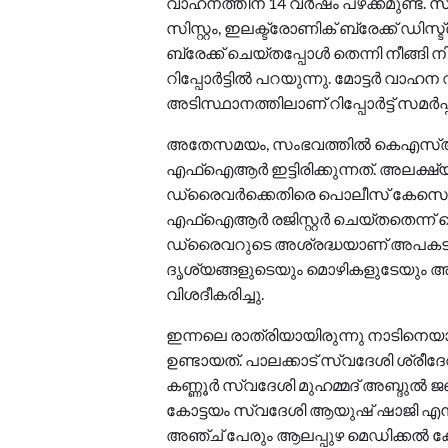
വാഹനത്തിന് 14 വർഷം പഴക്കമുണ്ട്. 
സിസ്റ്റം, ഇലക്ട്രോണിക് ബ്രേക്ക് 
ബ്രേക്ക് ചെയ്തപ്പോൾ തെന്നി നീങ്ങി നിയ
റിപ്പോർട്ടിൽ പറയുന്നു. മോട്ടർ വാ
അടിസ്ഥാനത്തിലാണ് റിപ്പോർട്ട് സമർപ്പിച
അതേസമയം, സംഭവത്തില്‍ കെഎസ്ആര
എഫ്ഐആര്‍ ഇട്ടിരിക്കുന്നത്. അലക്
ഡ്രൈവര്‍ക്കെതിരെ പൊലീസ് കേസെടുത
എഫ്ഐആര്‍ രജിസ്റ്റർ ചെയ്തതെന്ന
ഡ്രൈവറുടെ അശ്രദ്ധയാണ് അപകട കാ
ദൃശ്യങ്ങളുടെയും മൊഴികളുടേയും അട
വിശദീകരിച്ചു.
ഇന്നലെ രാത്രിയായിരുന്നു നാടിനെ
ഉണ്ടായത്. പാലക്കാട് സ്വദേശി ശ്രീദ
കണ്ണൂർ സ്വദേശി മുഹമ്മദ് അബ്ദുൽ ജബ്
കോട്ടയം സ്വദേശി ആയുഷ് ഷാജി എന്നിവ
അഞ്ച് പേരും ആലപ്പുഴ മെഡിക്കൽ ക