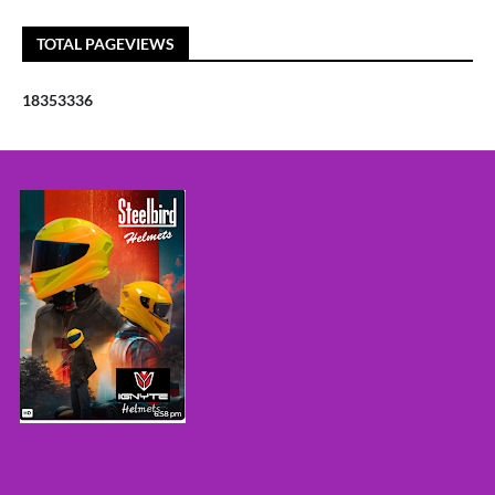
TOTAL PAGEVIEWS
1
8
3
5
3
3
3
6