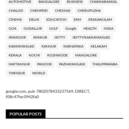
AUTOMOTIVE
BANGALORE
BUSINESS
CHAKKARAKKAL
CHALOD
CHEMPERI
CHENNAl
CHERUPUZHA
ClNEMA
DELHI
EDUCATION
EKM
ERANAKULAM
GOA
GUDALLUR
GULF
Google
HEALTH
INDIA
IRIKKOOR
IRIKKUR
IRITTY
IRITTY/KAKKAYANGAD
KAKKAYANGAD
KANNUR
KARNATAKA
KELAKAM
KERALA
KOCHI
KOZHIKODE
MANGALORE
MATTANNUR
PANOOR
PAZHAYANGADI
THALIPPARABA
THRISSUR
WORLD
google.com, pub-7802078433237569, DIRECT,
f08c47fec0942fa0
POPULAR POSTS