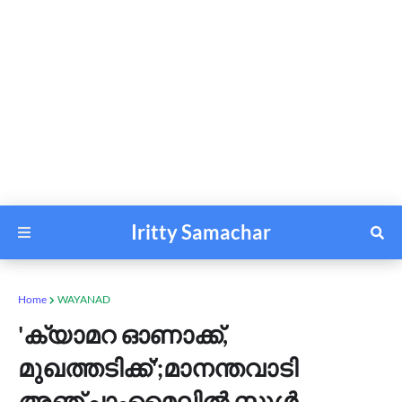
Iritty Samachar
Home
WAYANAD
'ക്യാമറ ഓണാക്ക്,
മുഖത്തടിക്ക്';മാനന്തവാടി
അഞ്ചാംമൈലിൽ സ്കൂൾ