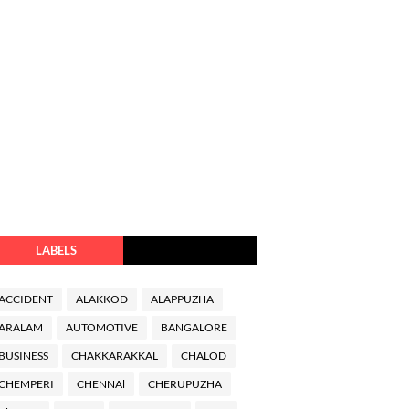
LABELS
ACCIDENT
ALAKKOD
ALAPPUZHA
ARALAM
AUTOMOTIVE
BANGALORE
BUSINESS
CHAKKARAKKAL
CHALOD
CHEMPERI
CHENNAl
CHERUPUZHA