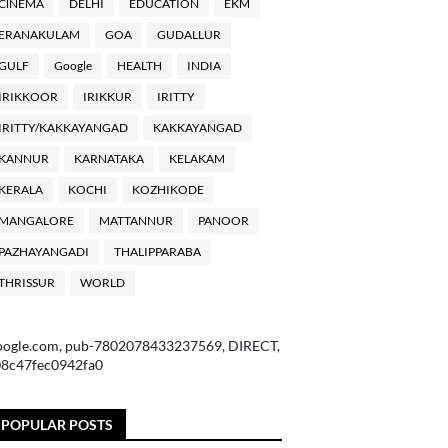
ClNEMA
DELHI
EDUCATION
EKM
ERANAKULAM
GOA
GUDALLUR
GULF
Google
HEALTH
INDIA
IRIKKOOR
IRIKKUR
IRITTY
IRITTY/KAKKAYANGAD
KAKKAYANGAD
KANNUR
KARNATAKA
KELAKAM
KERALA
KOCHI
KOZHIKODE
MANGALORE
MATTANNUR
PANOOR
PAZHAYANGADI
THALIPPARABA
THRISSUR
WORLD
oogle.com, pub-7802078433237569, DIRECT,
08c47fec0942fa0
POPULAR POSTS