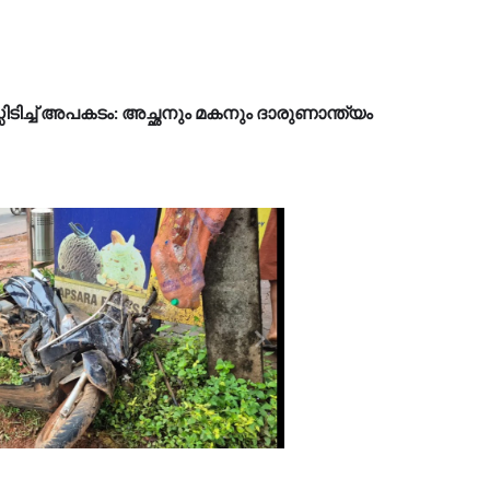
സിടിച്ച് അപകടം: അച്ഛനും മകനും ദാരുണാന്ത്യം