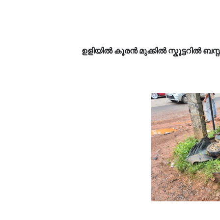
ഉളിയിൽ കൂരൻ മുക്കിൽ സ്കൂട്ടറിൽ ബസ്