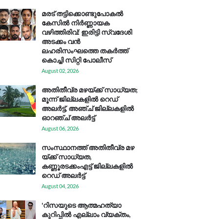
മരട് തട്ടിക്കൊണ്ടുപോകൽ
കേസിൽ നിർണ്ണായക
വഴിത്തിരിവ്: ഇരിട്ടി സ്വദേശി
അടക്കം വൻ
ലഹരിസംഘത്തെ തകർത്ത്
കൊച്ചി സിറ്റി പോലീസ്
August 02, 2026
അതിതീവ്ര മഴയ്ക്ക് സാധ്യത;
മൂന്ന് ജില്ലകളിൽ റെഡ്
അലർട്ട്, അഞ്ച് ജില്ലകളിൽ
ഓറഞ്ച് അലർട്ട്
August 06, 2026
സം​സ്ഥാ​ന​ത്ത് അ​തി​തീ​വ്ര മ​ഴ​
യ്ക്ക് സാ​ധ്യ​ത,
കണ്ണൂരടക്കംഎ​ട്ട് ജി​ല്ല​ക​ളി​ൽ
റെ​ഡ് അ​ലർ​ട്ട്
August 04, 2026
'റിസയുടെ ആത്മഹത്യാ
കുറിപ്പിൽ എല്ലാം വ്യക്തം,