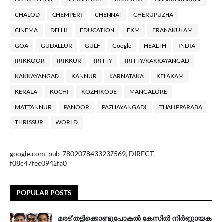
CHALOD
CHEMPERI
CHENNAl
CHERUPUZHA
ClNEMA
DELHI
EDUCATION
EKM
ERANAKULAM
GOA
GUDALLUR
GULF
Google
HEALTH
INDIA
IRIKKOOR
IRIKKUR
IRITTY
IRITTY/KAKKAYANGAD
KAKKAYANGAD
KANNUR
KARNATAKA
KELAKAM
KERALA
KOCHI
KOZHIKODE
MANGALORE
MATTANNUR
PANOOR
PAZHAYANGADI
THALIPPARABA
THRISSUR
WORLD
google.com, pub-7802078433237569, DIRECT,
f08c47fec0942fa0
POPULAR POSTS
മരട് തട്ടിക്കൊണ്ടുപോകൽ കേസിൽ നിർണ്ണായക