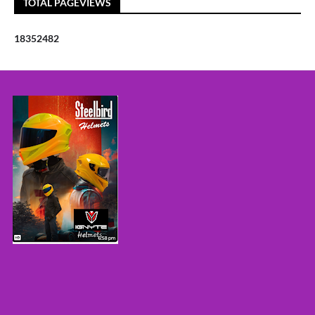
TOTAL PAGEVIEWS
1
8
3
5
2
4
8
2