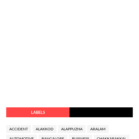
LABELS
ACCIDENT
ALAKKOD
ALAPPUZHA
ARALAM
AUTOMOTIVE
BANGALORE
BUSINESS
CHAKKARAKKAL