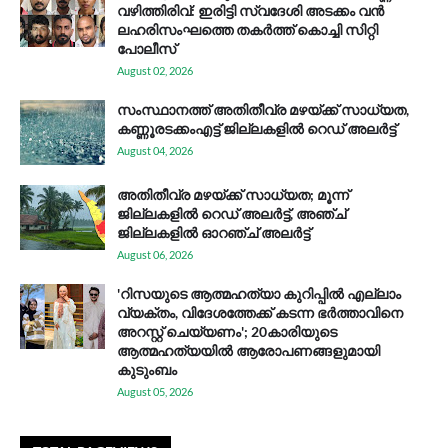
വഴിത്തിരിവ്: ഇരിട്ടി സ്വദേശി അടക്കം വൻ
ലഹരിസംഘത്തെ തകർത്ത് കൊച്ചി സിറ്റി
പോലീസ്
August 02, 2026
സം​സ്ഥാ​ന​ത്ത് അ​തി​തീ​വ്ര മ​ഴ​യ്ക്ക് സാ​ധ്യ​ത,
കണ്ണൂരടക്കംഎ​ട്ട് ജി​ല്ല​ക​ളി​ൽ റെ​ഡ് അ​ലർ​ട്ട്
August 04, 2026
അതിതീവ്ര മഴയ്ക്ക് സാധ്യത; മൂന്ന്
ജില്ലകളിൽ റെഡ് അലർട്ട്, അഞ്ച്
ജില്ലകളിൽ ഓറഞ്ച് അലർട്ട്
August 06, 2026
'റിസയുടെ ആത്മഹത്യാ കുറിപ്പിൽ എല്ലാം
വ്യക്തം, വിദേശത്തേക്ക് കടന്ന ഭർത്താവിനെ
അറസ്റ്റ് ചെയ്യണം'; 20കാരിയുടെ
ആത്മഹത്യയിൽ ആരോപണങ്ങളുമായി
കുടുംബം
August 05, 2026