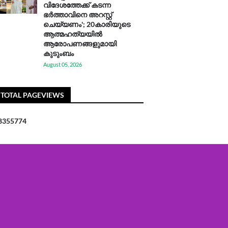
വിദേശത്തേക്ക് കടന്ന
ഭർത്താവിനെ അറസ്റ്റ്
ചെയ്യണം'; 20കാരിയുടെ
ആത്മഹത്യയിൽ
ആരോപണങ്ങളുമായി
കുടുംബം
August 05, 2026
TOTAL PAGEVIEWS
8
3
5
5
7
7
4