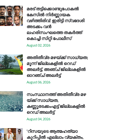
മരട് തട്ടിക്കൊണ്ടുപോകൽ
കേസിൽ നിർണ്ണായക
വഴിത്തിരിവ്: ഇരിട്ടി സ്വദേശി
അടക്കം വൻ
ലഹരിസംഘത്തെ തകർത്ത്
കൊച്ചി സിറ്റി പോലീസ്
August 02, 2026
അതിതീവ്ര മഴയ്ക്ക് സാധ്യത;
മൂന്ന് ജില്ലകളിൽ റെഡ്
അലർട്ട്, അഞ്ച് ജില്ലകളിൽ
ഓറഞ്ച് അലർട്ട്
August 06, 2026
സം​സ്ഥാ​ന​ത്ത് അ​തി​തീ​വ്ര മ​ഴ​
യ്ക്ക് സാ​ധ്യ​ത,
കണ്ണൂരടക്കംഎ​ട്ട് ജി​ല്ല​ക​ളി​ൽ
റെ​ഡ് അ​ലർ​ട്ട്
August 04, 2026
'റിസയുടെ ആത്മഹത്യാ
കുറിപ്പിൽ എല്ലാം വ്യക്തം,