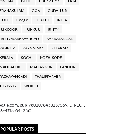
ClNEMA
DELHI
EDUCATION
EKM
ERANAKULAM
GOA
GUDALLUR
GULF
Google
HEALTH
INDIA
IRIKKOOR
IRIKKUR
IRITTY
IRITTY/KAKKAYANGAD
KAKKAYANGAD
KANNUR
KARNATAKA
KELAKAM
KERALA
KOCHI
KOZHIKODE
MANGALORE
MATTANNUR
PANOOR
PAZHAYANGADI
THALIPPARABA
THRISSUR
WORLD
oogle.com, pub-7802078433237569, DIRECT,
08c47fec0942fa0
POPULAR POSTS