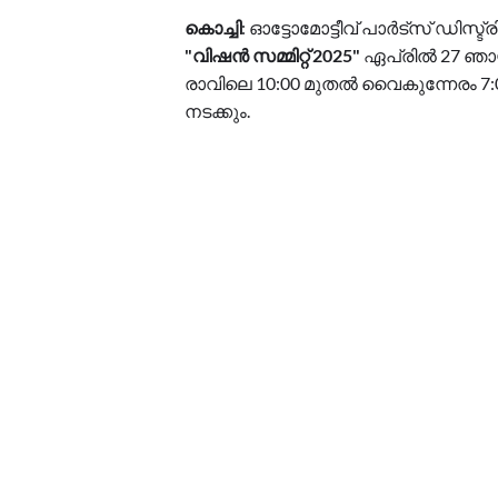
കൊച്ചി
: ഓട്ടോമോട്ടീവ് പാർട്സ് ഡിസ
"വിഷൻ സമ്മിറ്റ് 2025"
ഏപ്രിൽ 27 ഞാ
രാവിലെ 10:00 മുതൽ വൈകുന്നേരം 7:
നടക്കും.