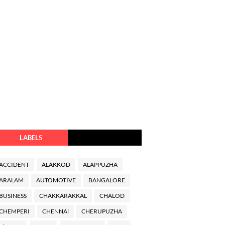
LABELS
ACCIDENT
ALAKKOD
ALAPPUZHA
ARALAM
AUTOMOTIVE
BANGALORE
BUSINESS
CHAKKARAKKAL
CHALOD
CHEMPERI
CHENNAl
CHERUPUZHA