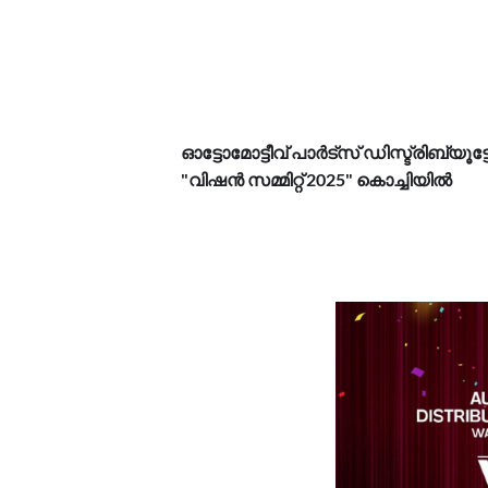
ഓട്ടോമോട്ടീവ് പാർട്സ് ഡിസ്ട്രിബ്യ
"വിഷൻ സമ്മിറ്റ് 2025" കൊച്ചിയിൽ