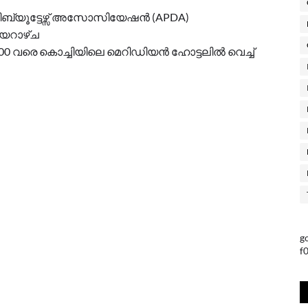
്ട്രിബ്യൂട്ടേഴ്സ് അസോസിയേഷൻ (APDA)
യറാഴ്ച
00 വരെ കൊച്ചിയിലെ മെറിഡിയൻ ഹോട്ടലിൽ വെച്ച്
g
f