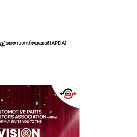
ൂട്ടേഴ്സ് അസോസിയേഷൻ (APDA)