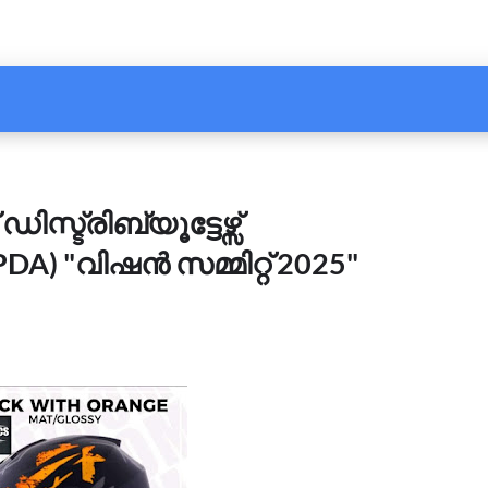
ിസ്ട്രിബ്യൂട്ടേഴ്സ്
"വിഷൻ സമ്മിറ്റ് 2025"