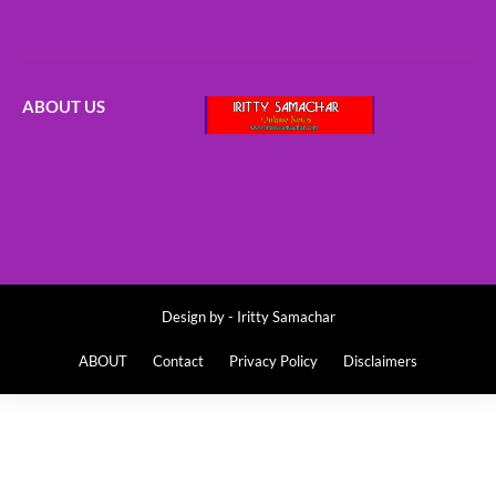
ABOUT US
Design by -
Iritty Samachar
ABOUT
Contact
Privacy Policy
Disclaimers