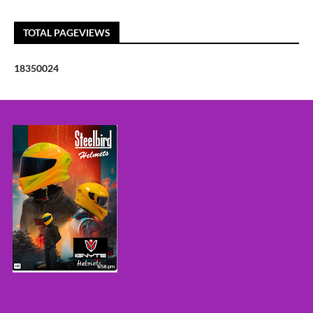
TOTAL PAGEVIEWS
1
8
3
5
0
0
2
4