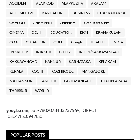
ACCIDENT
ALAKKOD
ALAPPUZHA
ARALAM
AUTOMOTIVE
BANGALORE
BUSINESS
CHAKKARAKKAL
CHALOD
CHEMPERI
CHENNAl
CHERUPUZHA
ClNEMA
DELHI
EDUCATION
EKM
ERANAKULAM
GOA
GUDALLUR
GULF
Google
HEALTH
INDIA
IRIKKOOR
IRIKKUR
IRITTY
IRITTY/KAKKAYANGAD
KAKKAYANGAD
KANNUR
KARNATAKA
KELAKAM
KERALA
KOCHI
KOZHIKODE
MANGALORE
MATTANNUR
PANOOR
PAZHAYANGADI
THALIPPARABA
THRISSUR
WORLD
google.com, pub-7802078433237569, DIRECT,
f08c47fec0942fa0
POPULAR POSTS