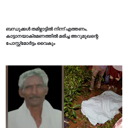
ബന്ധുക്കൾ തമിഴ്നാട്ടിൽ നിന്ന് എത്തണം,
കാട്ടാനയാക്രമണത്തിൽ മരിച്ച അറുമുഖന്റെ
പോസ്റ്റ്മോർട്ടം വൈകും