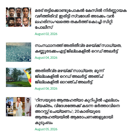
മരട് തട്ടിക്കൊണ്ടുപോകൽ കേസിൽ നിർണ്ണായക
വഴിത്തിരിവ്: ഇരിട്ടി സ്വദേശി അടക്കം വൻ
ലഹരിസംഘത്തെ തകർത്ത് കൊച്ചി സിറ്റി
പോലീസ്
August 02, 2026
സം​സ്ഥാ​ന​ത്ത് അ​തി​തീ​വ്ര മ​ഴ​യ്ക്ക് സാ​ധ്യ​ത,
കണ്ണൂരടക്കംഎ​ട്ട് ജി​ല്ല​ക​ളി​ൽ റെ​ഡ് അ​ലർ​ട്ട്
August 04, 2026
അതിതീവ്ര മഴയ്ക്ക് സാധ്യത; മൂന്ന്
ജില്ലകളിൽ റെഡ് അലർട്ട്, അഞ്ച്
ജില്ലകളിൽ ഓറഞ്ച് അലർട്ട്
August 06, 2026
'റിസയുടെ ആത്മഹത്യാ കുറിപ്പിൽ എല്ലാം
വ്യക്തം, വിദേശത്തേക്ക് കടന്ന ഭർത്താവിനെ
അറസ്റ്റ് ചെയ്യണം'; 20കാരിയുടെ
ആത്മഹത്യയിൽ ആരോപണങ്ങളുമായി
കുടുംബം
August 05, 2026