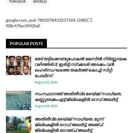
THRISSUR
WORLD
google.com, pub-7802078433237569, DIRECT,
f08c47fec0942fa0
POPULAR POSTS
മരട് തട്ടിക്കൊണ്ടുപോകൽ കേസിൽ നിർണ്ണായക
വഴിത്തിരിവ്: ഇരിട്ടി സ്വദേശി അടക്കം വൻ
ലഹരിസംഘത്തെ തകർത്ത് കൊച്ചി സിറ്റി
പോലീസ്
August 02, 2026
സം​സ്ഥാ​ന​ത്ത് അ​തി​തീ​വ്ര മ​ഴ​യ്ക്ക് സാ​ധ്യ​ത,
കണ്ണൂരടക്കംഎ​ട്ട് ജി​ല്ല​ക​ളി​ൽ റെ​ഡ് അ​ലർ​ട്ട്
August 04, 2026
അതിതീവ്ര മഴയ്ക്ക് സാധ്യത; മൂന്ന്
ജില്ലകളിൽ റെഡ് അലർട്ട്, അഞ്ച്
ജില്ലകളിൽ ഓറഞ്ച് അലർട്ട്