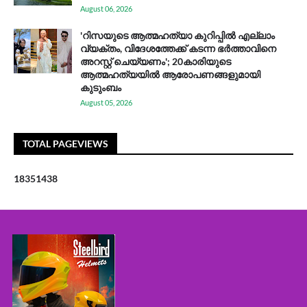
August 06, 2026
'റിസയുടെ ആത്മഹത്യാ കുറിപ്പിൽ എല്ലാം
വ്യക്തം, വിദേശത്തേക്ക് കടന്ന ഭർത്താവിനെ
അറസ്റ്റ് ചെയ്യണം'; 20കാരിയുടെ
ആത്മഹത്യയിൽ ആരോപണങ്ങളുമായി
കുടുംബം
August 05, 2026
TOTAL PAGEVIEWS
1
8
3
5
1
4
3
8