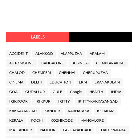
LABELS
ACCIDENT
ALAKKOD
ALAPPUZHA
ARALAM
AUTOMOTIVE
BANGALORE
BUSINESS
CHAKKARAKKAL
CHALOD
CHEMPERI
CHENNAl
CHERUPUZHA
ClNEMA
DELHI
EDUCATION
EKM
ERANAKULAM
GOA
GUDALLUR
GULF
Google
HEALTH
INDIA
IRIKKOOR
IRIKKUR
IRITTY
IRITTY/KAKKAYANGAD
KAKKAYANGAD
KANNUR
KARNATAKA
KELAKAM
KERALA
KOCHI
KOZHIKODE
MANGALORE
MATTANNUR
PANOOR
PAZHAYANGADI
THALIPPARABA