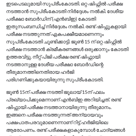
ഇടപെടലുമായി സുപ്രീംകോടതി. ഒറ്റ ഷിഫ്റ്റിൽ പരീക്ഷ
നടത്താൻ സുപ്രീംകോടതി നിർദ്ദേശം നല്‍കി. ദേശീയ
പരീക്ഷാ ബോർഡിന് (എൻബിഇ) കോടതി
ഇതുസംബന്ധിച്ച് നിർദ്ദേശം നൽകി. രണ്ട് ഷിഫ്റ്റുകളായി
പരീക്ഷ നടത്തുന്നത് ഏകപക്ഷീയമാണെന്നും
സുപ്രീംകോടതി ചൂണ്ടിക്കാട്ടി. ജൂൺ 15 ന് ഒറ്റ ഷിഫ്റ്റിൽ
പരീക്ഷ നടത്താൻ ക്രമീകരണങ്ങൾ ഒരുക്കാനും കോടതി
ഉത്തരവിട്ടു. നീറ്റ് പിജി പരീക്ഷ രണ്ട് ഷിഫ്റ്റായി
നടത്താനുള്ള ദേശീയ പരീക്ഷാ ബോർഡിന്റെ
തീരുമാനത്തിനെതിരായ ഹർജി
പരിഗണിക്കുകയായിരുന്നു സുപ്രീംകോടതി.
ജൂൺ 15ന് പരീക്ഷ നടത്തി ജൂലായ് 15ന് ഫലം
പ്രഖ്യാപിക്കുമെന്നാണ് എൻബിഇ അറിയിച്ചത്. രണ്ട്
ഷിഫ്റ്റായി പരീക്ഷ നടത്താനായിരുന്നു തീരുമാനം.
ഇങ്ങനെ പരീക്ഷ നടത്തുന്നത് അന്യായവും
പക്ഷപാതപരവുമാണെന്നാണ് റിട്ട് ഹർജിയിലെ
ആരോപണം. രണ്ട് പരീക്ഷകളാകുമ്പോൾ ചോദ്യങ്ങൾ