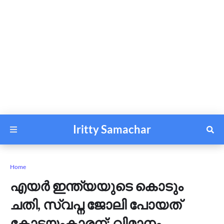
Iritty Samachar
Home
എയർ ഇന്ത്യയുടെ കൊടും
ചതി, സ്വപ്ന ജോലി പോയത്
കോട്ടയംകാരന്; വിമാനം