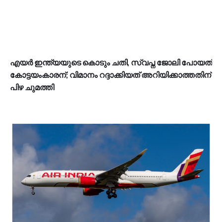
എയർ ഇന്ത്യയുടെ കൊടും ചതി, സ്വപ്ന ജോലി പോയത്
കോട്ടയംകാരന്; വിമാനം റദ്ദാക്കിയത് അറിയിക്കാത്തതിന്
പിഴ ചുമത്തി