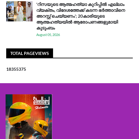
'റിസയുടെ ആത്മഹത്യാ കുറിപ്പിൽ എല്ലാം
വ്യക്തം, വിദേശത്തേക്ക് കടന്ന ഭർത്താവിനെ
അറസ്റ്റ് ചെയ്യണം'; 20കാരിയുടെ
ആത്മഹത്യയിൽ ആരോപണങ്ങളുമായി
കുടുംബം
August 05, 2026
TOTAL PAGEVIEWS
1
8
3
5
5
3
7
5