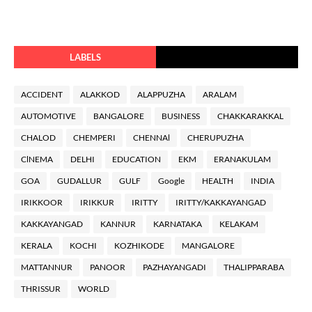
LABELS
ACCIDENT
ALAKKOD
ALAPPUZHA
ARALAM
AUTOMOTIVE
BANGALORE
BUSINESS
CHAKKARAKKAL
CHALOD
CHEMPERI
CHENNAl
CHERUPUZHA
ClNEMA
DELHI
EDUCATION
EKM
ERANAKULAM
GOA
GUDALLUR
GULF
Google
HEALTH
INDIA
IRIKKOOR
IRIKKUR
IRITTY
IRITTY/KAKKAYANGAD
KAKKAYANGAD
KANNUR
KARNATAKA
KELAKAM
KERALA
KOCHI
KOZHIKODE
MANGALORE
MATTANNUR
PANOOR
PAZHAYANGADI
THALIPPARABA
THRISSUR
WORLD