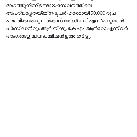
ഭാഗത്തുനിന്ന് ഉണ്ടായ സേവനത്തിലെ
അപര്യാപ്തതയ്ക്ക് നഷ്ടപരിഹാരമായി 50,000 രൂപ
പരാതിക്കാരനു നൽകാൻ അഡ്വ. വി എസ് മനുലാൽ
പ്രസിഡന്‍റും ആർ ബിന്ദു, കെ എം ആന്‍റോ എന്നിവർ
അംഗങ്ങളുമായ കമ്മിഷൻ ഉത്തരവിട്ടു.