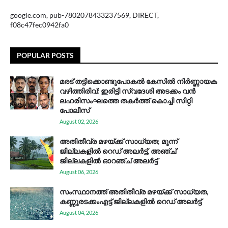
google.com, pub-7802078433237569, DIRECT,
f08c47fec0942fa0
POPULAR POSTS
മരട് തട്ടിക്കൊണ്ടുപോകൽ കേസിൽ നിർണ്ണായക
വഴിത്തിരിവ്: ഇരിട്ടി സ്വദേശി അടക്കം വൻ
ലഹരിസംഘത്തെ തകർത്ത് കൊച്ചി സിറ്റി
പോലീസ്
August 02, 2026
അതിതീവ്ര മഴയ്ക്ക് സാധ്യത; മൂന്ന്
ജില്ലകളിൽ റെഡ് അലർട്ട്, അഞ്ച്
ജില്ലകളിൽ ഓറഞ്ച് അലർട്ട്
August 06, 2026
സം​സ്ഥാ​ന​ത്ത് അ​തി​തീ​വ്ര മ​ഴ​യ്ക്ക് സാ​ധ്യ​ത,
കണ്ണൂരടക്കംഎ​ട്ട് ജി​ല്ല​ക​ളി​ൽ റെ​ഡ് അ​ലർ​ട്ട്
August 04, 2026