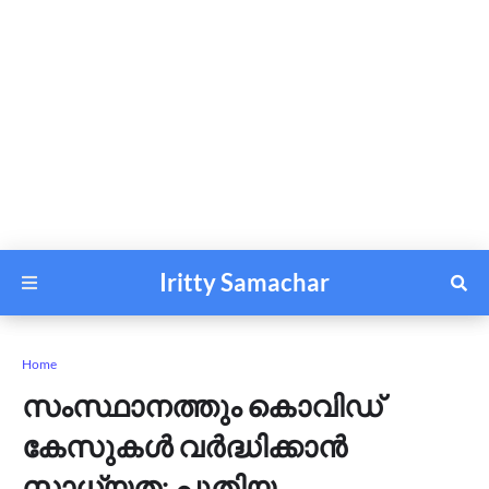
Iritty Samachar
Home
സംസ്ഥാനത്തും കൊവിഡ്
കേസുകൾ വർദ്ധിക്കാൻ
സാധ്യത; പുതിയ