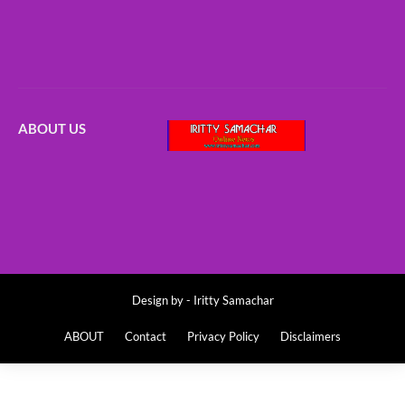
ABOUT US
Design by -
Iritty Samachar
ABOUT
Contact
Privacy Policy
Disclaimers