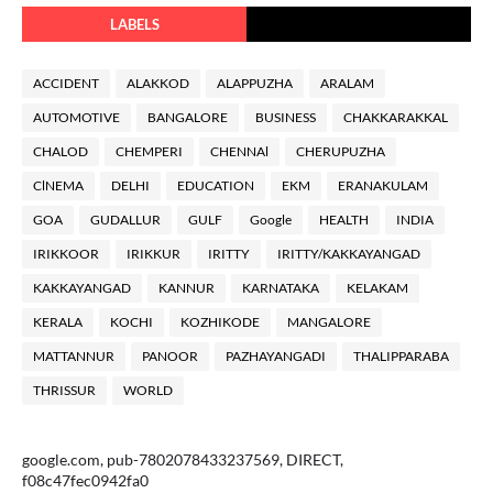
LABELS
ACCIDENT
ALAKKOD
ALAPPUZHA
ARALAM
AUTOMOTIVE
BANGALORE
BUSINESS
CHAKKARAKKAL
CHALOD
CHEMPERI
CHENNAl
CHERUPUZHA
ClNEMA
DELHI
EDUCATION
EKM
ERANAKULAM
GOA
GUDALLUR
GULF
Google
HEALTH
INDIA
IRIKKOOR
IRIKKUR
IRITTY
IRITTY/KAKKAYANGAD
KAKKAYANGAD
KANNUR
KARNATAKA
KELAKAM
KERALA
KOCHI
KOZHIKODE
MANGALORE
MATTANNUR
PANOOR
PAZHAYANGADI
THALIPPARABA
THRISSUR
WORLD
google.com, pub-7802078433237569, DIRECT,
f08c47fec0942fa0