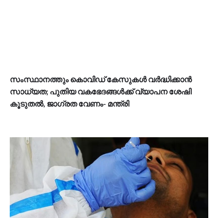
സംസ്ഥാനത്തും കൊവിഡ് കേസുകൾ വർദ്ധിക്കാൻ
സാധ്യത; പുതിയ വകഭേദങ്ങൾക്ക് വ്യാപന ശേഷി
കൂടുതൽ, ജാഗ്രത വേണം- മന്ത്രി