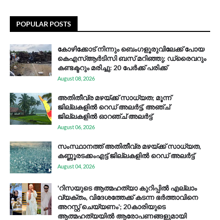
POPULAR POSTS
കോഴിക്കോട് നിന്നും ബെംഗളൂരുവിലേക്ക് പോയ
കെഎസ്ആര്‍ടിസി ബസ് മറിഞ്ഞു; ഡ്രൈവറും
കണ്ടക്ടറും മരിച്ചു: 20 പേര്‍ക്ക് പരിക്ക്
August 08, 2026
അതിതീവ്ര മഴയ്ക്ക് സാധ്യത; മൂന്ന്
ജില്ലകളിൽ റെഡ് അലർട്ട്, അഞ്ച്
ജില്ലകളിൽ ഓറഞ്ച് അലർട്ട്
August 06, 2026
സം​സ്ഥാ​ന​ത്ത് അ​തി​തീ​വ്ര മ​ഴ​യ്ക്ക് സാ​ധ്യ​ത,
കണ്ണൂരടക്കംഎ​ട്ട് ജി​ല്ല​ക​ളി​ൽ റെ​ഡ് അ​ലർ​ട്ട്
August 04, 2026
'റിസയുടെ ആത്മഹത്യാ കുറിപ്പിൽ എല്ലാം
വ്യക്തം, വിദേശത്തേക്ക് കടന്ന ഭർത്താവിനെ
അറസ്റ്റ് ചെയ്യണം'; 20കാരിയുടെ
ആത്മഹത്യയിൽ ആരോപണങ്ങളുമായി