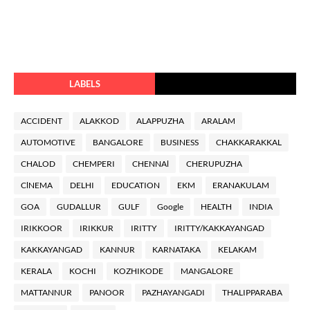
LABELS
ACCIDENT
ALAKKOD
ALAPPUZHA
ARALAM
AUTOMOTIVE
BANGALORE
BUSINESS
CHAKKARAKKAL
CHALOD
CHEMPERI
CHENNAl
CHERUPUZHA
ClNEMA
DELHI
EDUCATION
EKM
ERANAKULAM
GOA
GUDALLUR
GULF
Google
HEALTH
INDIA
IRIKKOOR
IRIKKUR
IRITTY
IRITTY/KAKKAYANGAD
KAKKAYANGAD
KANNUR
KARNATAKA
KELAKAM
KERALA
KOCHI
KOZHIKODE
MANGALORE
MATTANNUR
PANOOR
PAZHAYANGADI
THALIPPARABA