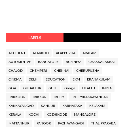
LABELS
ACCIDENT
ALAKKOD
ALAPPUZHA
ARALAM
AUTOMOTIVE
BANGALORE
BUSINESS
CHAKKARAKKAL
CHALOD
CHEMPERI
CHENNAl
CHERUPUZHA
ClNEMA
DELHI
EDUCATION
EKM
ERANAKULAM
GOA
GUDALLUR
GULF
Google
HEALTH
INDIA
IRIKKOOR
IRIKKUR
IRITTY
IRITTY/KAKKAYANGAD
KAKKAYANGAD
KANNUR
KARNATAKA
KELAKAM
KERALA
KOCHI
KOZHIKODE
MANGALORE
MATTANNUR
PANOOR
PAZHAYANGADI
THALIPPARABA