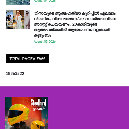
August 04, 2026
'റിസയുടെ ആത്മഹത്യാ കുറിപ്പിൽ എല്ലാം
വ്യക്തം, വിദേശത്തേക്ക് കടന്ന ഭർത്താവിനെ
അറസ്റ്റ് ചെയ്യണം'; 20കാരിയുടെ
ആത്മഹത്യയിൽ ആരോപണങ്ങളുമായി
കുടുംബം
August 05, 2026
TOTAL PAGEVIEWS
1
8
3
6
3
5
2
2