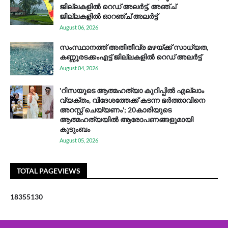
ജില്ലകളിൽ റെഡ് അലർട്ട്, അഞ്ച്
ജില്ലകളിൽ ഓറഞ്ച് അലർട്ട്
August 06, 2026
സം​സ്ഥാ​ന​ത്ത് അ​തി​തീ​വ്ര മ​ഴ​യ്ക്ക് സാ​ധ്യ​ത,
കണ്ണൂരടക്കംഎ​ട്ട് ജി​ല്ല​ക​ളി​ൽ റെ​ഡ് അ​ലർ​ട്ട്
August 04, 2026
'റിസയുടെ ആത്മഹത്യാ കുറിപ്പിൽ എല്ലാം
വ്യക്തം, വിദേശത്തേക്ക് കടന്ന ഭർത്താവിനെ
അറസ്റ്റ് ചെയ്യണം'; 20കാരിയുടെ
ആത്മഹത്യയിൽ ആരോപണങ്ങളുമായി
കുടുംബം
August 05, 2026
TOTAL PAGEVIEWS
1
8
3
5
5
1
3
0