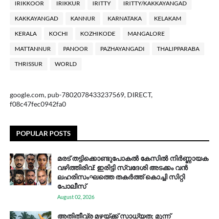
IRIKKOOR
IRIKKUR
IRITTY
IRITTY/KAKKAYANGAD
KAKKAYANGAD
KANNUR
KARNATAKA
KELAKAM
KERALA
KOCHI
KOZHIKODE
MANGALORE
MATTANNUR
PANOOR
PAZHAYANGADI
THALIPPARABA
THRISSUR
WORLD
google.com, pub-7802078433237569, DIRECT,
f08c47fec0942fa0
POPULAR POSTS
മരട് തട്ടിക്കൊണ്ടുപോകൽ കേസിൽ നിർണ്ണായക
വഴിത്തിരിവ്: ഇരിട്ടി സ്വദേശി അടക്കം വൻ
ലഹരിസംഘത്തെ തകർത്ത് കൊച്ചി സിറ്റി
പോലീസ്
August 02, 2026
അതിതീവ്ര മഴയ്ക്ക് സാധ്യത; മൂന്ന്