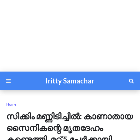
Iritty Samachar
Home
സിക്കിം മണ്ണിടിച്ചിൽ: കാണാതായ
സൈനികന്റെ മൃത​ദേഹം
കണ്ടെത്തി, മറ്റ് 5 പേർക്കായി