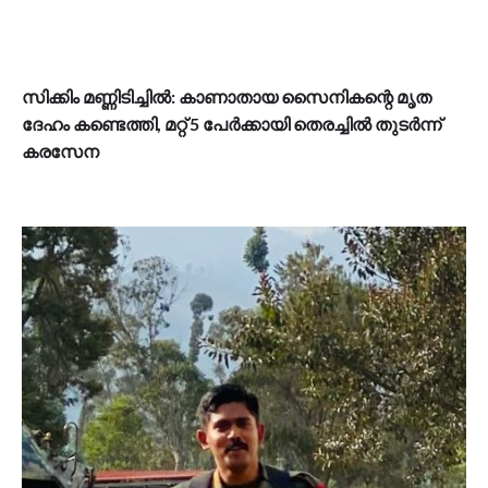
സിക്കിം മണ്ണിടിച്ചിൽ: കാണാതായ സൈനികന്റെ മൃത​
ദേഹം കണ്ടെത്തി, മറ്റ് 5 പേർക്കായി തെരച്ചിൽ തുടർന്ന്
കരസേന