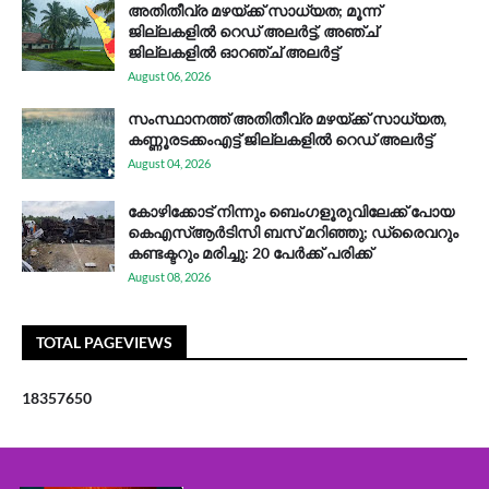
അതിതീവ്ര മഴയ്ക്ക് സാധ്യത; മൂന്ന്
ജില്ലകളിൽ റെഡ് അലർട്ട്, അഞ്ച്
ജില്ലകളിൽ ഓറഞ്ച് അലർട്ട്
August 06, 2026
സം​സ്ഥാ​ന​ത്ത് അ​തി​തീ​വ്ര മ​ഴ​യ്ക്ക് സാ​ധ്യ​ത,
കണ്ണൂരടക്കംഎ​ട്ട് ജി​ല്ല​ക​ളി​ൽ റെ​ഡ് അ​ലർ​ട്ട്
August 04, 2026
കോഴിക്കോട് നിന്നും ബെംഗളൂരുവിലേക്ക് പോയ
കെഎസ്ആര്‍ടിസി ബസ് മറിഞ്ഞു; ഡ്രൈവറും
കണ്ടക്ടറും മരിച്ചു: 20 പേര്‍ക്ക് പരിക്ക്
August 08, 2026
TOTAL PAGEVIEWS
1
8
3
5
7
6
5
0