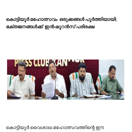
കൊട്ടിയൂർ മഹോത്സവം ഒരുക്കങ്ങൾ പൂർത്തിയായി;
ഭക്തജനങ്ങൾക്ക് ഇൻഷൂറൻസ് പരിരക്ഷ
കൊട്ടിയൂർ വൈശാഖ മഹോത്സവത്തിന്റെ ഈ