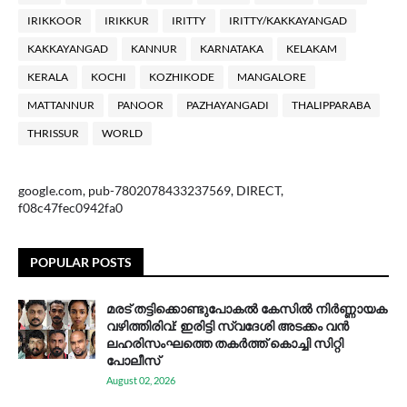
IRIKKOOR
IRIKKUR
IRITTY
IRITTY/KAKKAYANGAD
KAKKAYANGAD
KANNUR
KARNATAKA
KELAKAM
KERALA
KOCHI
KOZHIKODE
MANGALORE
MATTANNUR
PANOOR
PAZHAYANGADI
THALIPPARABA
THRISSUR
WORLD
google.com, pub-7802078433237569, DIRECT,
f08c47fec0942fa0
POPULAR POSTS
മരട് തട്ടിക്കൊണ്ടുപോകൽ കേസിൽ നിർണ്ണായക
വഴിത്തിരിവ്: ഇരിട്ടി സ്വദേശി അടക്കം വൻ
ലഹരിസംഘത്തെ തകർത്ത് കൊച്ചി സിറ്റി
പോലീസ്
August 02, 2026