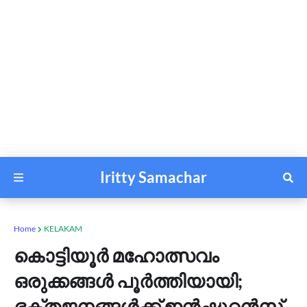
Iritty Samachar
Home
KELAKAM
കൊട്ടിയൂർ മഹോത്സവം
ഒരുക്കങ്ങൾ പൂർത്തിയായി;
ഭക്തജനങ്ങൾക്ക് ഇൻഷൂറൻസ്