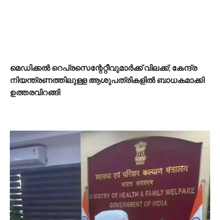
മെഡിക്കൽ റെപ്രസെന്റേറ്റീവുമാർക്ക് വിലക്ക്; കേന്ദ്ര
നിയന്ത്രണത്തിലുള്ള ആശുപത്രികളിൽ ബാധകമാക്കി
ഉത്തരവിറങ്ങി