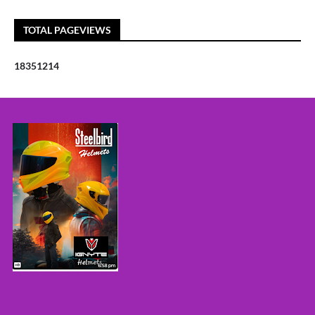
TOTAL PAGEVIEWS
1
8
3
5
1
2
1
4