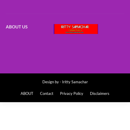
ABOUT US
Design by -
Iritty Samachar
ABOUT
Contact
Privacy Policy
Disclaimers