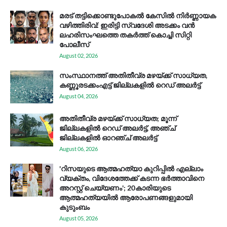
മരട് തട്ടിക്കൊണ്ടുപോകൽ കേസിൽ നിർണ്ണായക
വഴിത്തിരിവ്: ഇരിട്ടി സ്വദേശി അടക്കം വൻ
ലഹരിസംഘത്തെ തകർത്ത് കൊച്ചി സിറ്റി
പോലീസ്
August 02, 2026
സം​സ്ഥാ​ന​ത്ത് അ​തി​തീ​വ്ര മ​ഴ​യ്ക്ക് സാ​ധ്യ​ത,
കണ്ണൂരടക്കംഎ​ട്ട് ജി​ല്ല​ക​ളി​ൽ റെ​ഡ് അ​ലർ​ട്ട്
August 04, 2026
അതിതീവ്ര മഴയ്ക്ക് സാധ്യത; മൂന്ന്
ജില്ലകളിൽ റെഡ് അലർട്ട്, അഞ്ച്
ജില്ലകളിൽ ഓറഞ്ച് അലർട്ട്
August 06, 2026
'റിസയുടെ ആത്മഹത്യാ കുറിപ്പിൽ എല്ലാം
വ്യക്തം, വിദേശത്തേക്ക് കടന്ന ഭർത്താവിനെ
അറസ്റ്റ് ചെയ്യണം'; 20കാരിയുടെ
ആത്മഹത്യയിൽ ആരോപണങ്ങളുമായി
കുടുംബം
August 05, 2026