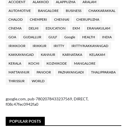
ACCIDENT
ALAKKOD
ALAPPUZHA
ARALAM
AUTOMOTIVE
BANGALORE
BUSINESS
CHAKKARAKKAL
CHALOD
CHEMPERI
CHENNAl
CHERUPUZHA
ClNEMA
DELHI
EDUCATION
EKM
ERANAKULAM
GOA
GUDALLUR
GULF
Google
HEALTH
INDIA
IRIKKOOR
IRIKKUR
IRITTY
IRITTY/KAKKAYANGAD
KAKKAYANGAD
KANNUR
KARNATAKA
KELAKAM
KERALA
KOCHI
KOZHIKODE
MANGALORE
MATTANNUR
PANOOR
PAZHAYANGADI
THALIPPARABA
THRISSUR
WORLD
google.com, pub-7802078433237569, DIRECT,
f08c47fec0942fa0
POPULAR POSTS